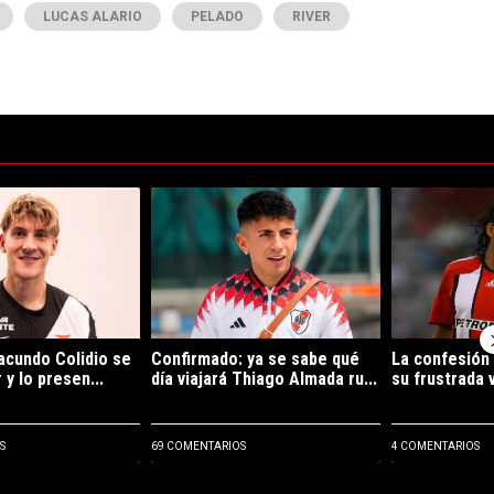
LUCAS ALARIO
PELADO
RIVER
ltimos 7 días.
de tendencia con el título "Es oficial: Facundo Colidio se fue de River 
Un artículo de tendencia con el título "Confirma
Un artículo de 
Facundo Colidio se
Confirmado: ya se sabe qué
La confesión
 y lo presen...
día viajará Thiago Almada ru...
su frustrada v
S
69 COMENTARIOS
4 COMENTARIOS