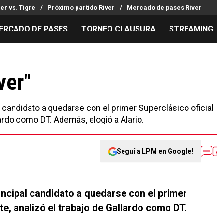
ver vs. Tigre
Próximo partido River
Mercado de pases River
ERCADO DE PASES
TORNEO CLAUSURA
STREAMING
MILLONARIOS
LPM PARA EL HINCHA
APUESTA
Mercado de Pases
Streaming
Noticias
ver"
Análisis tácticos
Entradas
Guías
Juanfer Quintero
Hinchas
Códigos
l candidato a quedarse con el primer Superclásico oficial
Chacho Coudet
Los goles de River
Pronósti
llardo como DT. Además, elogió a Alario.
Ex River
Entrevistas
Apuesta d
Seguí a LPM en Google!
incipal candidato a quedarse con el primer
rte, analizó el trabajo de Gallardo como DT.