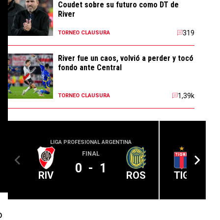
Coudet sobre su futuro como DT de
River
319
TORNEO CLAUSURA
River fue un caos, volvió a perder y tocó
fondo ante Central
1,39k
TORNEO CLAUSURA
LIGA PROFESIONAL ARGENTINA
LIGA PROFE
FINAL
0
-
1
RIV
ROS
TIG
o