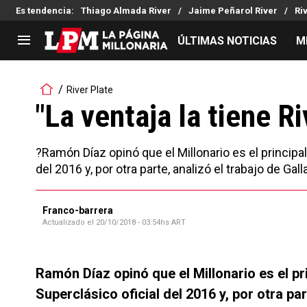
Es tendencia
:
Thiago Almada River
Jaime Peñarol River
Ri
ÚLTIMAS NOTICIAS
M
LIGA PROFESIONAL
TORNEOS
River Plate
Noticias
Copa Sudamericana
"La ventaja la tiene Ri
Tabla de posiciones
Copa Argentina
Fixture
Selección Argentina
?Ramón Díaz opinó que el Millonario es el principa
Reserva
del 2016 y, por otra parte, analizó el trabajo de Ga
Franco-barrera
Actualizado el
20/10/2018 - 03:54hs ART
Ramón Díaz opinó que el Millonario es el pr
Superclásico oficial del 2016 y, por otra pa