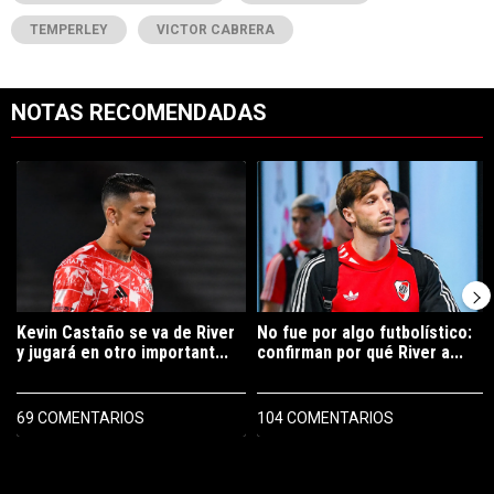
TEMPERLEY
VICTOR CABRERA
NOTAS RECOMENDADAS
Este listado muestra los artículos con más comentarios en los últimos 7
Un artículo de tendencia con el título "Kevin Castaño se va de River 
Un artículo de tendencia con el tí
Kevin Castaño se va de River
No fue por algo futbolístico:
y jugará en otro important...
confirman por qué River a...
69 COMENTARIOS
104 COMENTARIOS
PUBLICIDAD