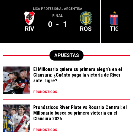
LIGA PROFESIONAL ARGENTINA
LIGA PR
FINAL
0
-
1
RIV
ROS
TIG
APUESTAS
El Millonario quiere su primera alegría en el
Clausura: ¿Cuánto paga la victoria de River
ante Tigre?
PRONÓSTICOS
Pronósticos River Plate vs Rosario Central: el
Millonario busca su primera victoria en el
Clausura 2026
PRONÓSTICOS