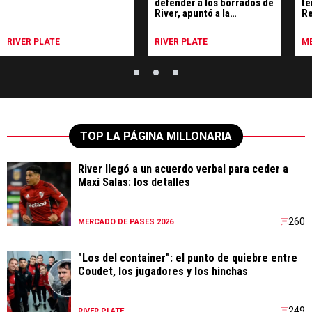
defender a los borrados de
te
River, apuntó a la
Re
dirigencia y reveló una
Sa
intimidad de Pezzella:
RIVER PLATE
RIVER PLATE
ME
"Está muy dolido"
TOP LA PÁGINA MILLONARIA
River llegó a un acuerdo verbal para ceder a
Maxi Salas: los detalles
260
MERCADO DE PASES 2026
"Los del container": el punto de quiebre entre
Coudet, los jugadores y los hinchas
249
RIVER PLATE