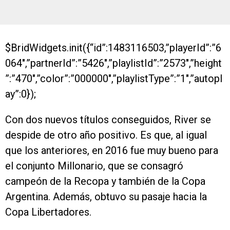
$BridWidgets.init({“id”:1483116503,”playerId”:”6
064″,”partnerId”:”5426″,”playlistId”:”2573″,”height
”:”470″,”color”:”000000″,”playlistType”:”1″,”autopl
ay”:0});
Con dos nuevos títulos conseguidos, River se
despide de otro año positivo. Es que, al igual
que los anteriores, en 2016 fue muy bueno para
el conjunto Millonario, que se consagró
campeón de la Recopa y también de la Copa
Argentina. Además, obtuvo su pasaje hacia la
Copa Libertadores.