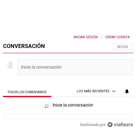
INICIAR SESIÓN
CREAR CUENTA
|
CONVERSACIÓN
SIGA ESTA 
SEGUIR
LOS MÁS RECIENTES
TODOS LOS COMENTARIOS
Todos los comentarios
Inicie la conversación
PUBLICIDAD