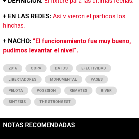
+ DEFINICIÓN:
El fixture para las últimas fechas.
+ EN LAS REDES:
Así vivieron el partidos los
hinchas.
+ NACHO:
“El funcionamiento fue muy bueno,
pudimos levantar el nivel”.
2016
COPA
DATOS
EFECTIVIDAD
LIBERTADORES
MONUMENTAL
PASES
PELOTA
POSESION
REMATES
RIVER
SINTESIS
THE STRONGEST
NOTAS RECOMENDADAS
Este listado muestra los artículos con más comentarios en los últimos 7