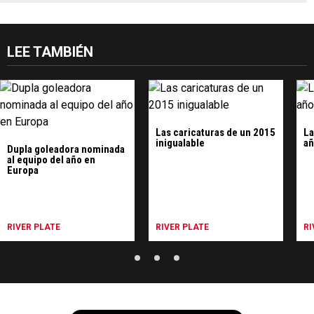
LEE TAMBIÉN
Las caricaturas de un 2015
La
inigualable
añ
Dupla goleadora nominada
al equipo del año en
Europa
RIVER PLATE
RIVER PLATE
RI