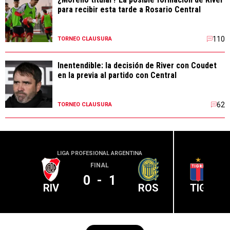
para recibir esta tarde a Rosario Central
110
TORNEO CLAUSURA
Inentendible: la decisión de River con Coudet
en la previa al partido con Central
62
TORNEO CLAUSURA
LIGA PROFESIONAL ARGENTINA
LIGA PR
FINAL
0
-
1
RIV
ROS
TIG