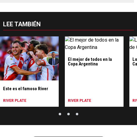
LEE TAMBIÉN
El mejor de todos en la
Lo
Copa Argentina
Ca
Este es el famoso River
RIVER PLATE
RIVER PLATE
RI