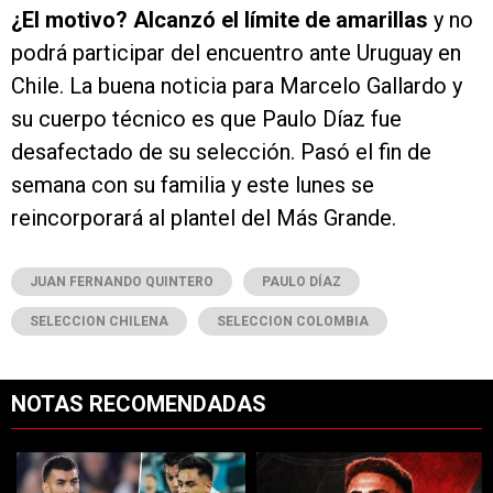
¿El motivo? Alcanzó el límite de amarillas
y no
podrá participar del encuentro ante Uruguay en
Chile. La buena noticia para Marcelo Gallardo y
su cuerpo técnico es que Paulo Díaz fue
desafectado de su selección. Pasó el fin de
semana con su familia y este lunes se
reincorporará al plantel del Más Grande.
JUAN FERNANDO QUINTERO
PAULO DÍAZ
SELECCION CHILENA
SELECCION COLOMBIA
NOTAS RECOMENDADAS
Este listado muestra los artículos con más comentarios en los últimos 7
Un artículo de tendencia con el título "River vs. Tigre: hora, TV y pos
Un artículo de tendencia con el tí