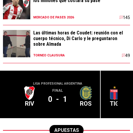
los millones que costará su pase
145
MERCADO DE PASES 2026
Las últimas horas de Coudet: reunión con el
cuerpo técnico, Di Carlo y le preguntaron
sobre Almada
49
TORNEO CLAUSURA
LIGA PROFESIONAL ARGENTINA
LIGA PR
FINAL
0
-
1
RIV
ROS
TIG
APUESTAS