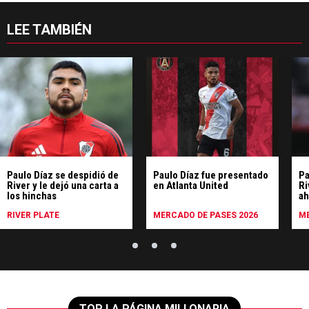
LEE TAMBIÉN
Paulo Díaz se despidió de
Paulo Díaz fue presentado
Pa
River y le dejó una carta a
en Atlanta United
Ri
los hinchas
ah
sa
RIVER PLATE
MERCADO DE PASES 2026
ME
TOP LA PÁGINA MILLONARIA