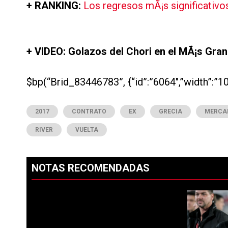
+ RANKING:
Los regresos mÃ¡s significativos
+ VIDEO: Golazos del Chori en el MÃ¡s Gran
$bp(“Brid_83446783”, {“id”:”6064″,”width”:”10
2017
CONTRATO
EX
GRECIA
MERCA
RIVER
VUELTA
NOTAS RECOMENDADAS
Este listado muestra los artículos con más comentarios en los ú
PUBLICIDAD
Un artículo d