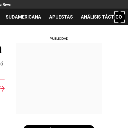
a River
SUDAMERICANA
APUESTAS
ANÁLISIS TÁCTICO
S
PUBLICIDAD
a
ró
cos
el día