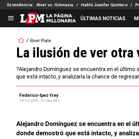
Es tendencia
:
River vs. Gimnasia
Habló Juanfer Quintero
P
ÚLTIMAS NOTICIAS
M
LIGA PROFESIONAL
TORNEOS
River Plate
Noticias
Copa Sudamericana
La ilusión de ver otra
Tabla de posiciones
Copa Argentina
Fixture
Selección Argentina
?Alejandro Domínguez se encuentra en el último
Reserva
que está intacto, y analizaría la chance de regres
Federico-lpez-frey
13/10/2018 - 16:10hs ART
Alejandro Domínguez se encuentra en el úl
donde demostró que está intacto, y analiza