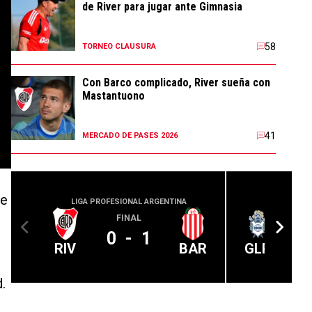
de River para jugar ante Gimnasia
58
TORNEO CLAUSURA
Con Barco complicado, River sueña con
Mastantuono
41
MERCADO DE PASES 2026
te
LIGA PROFESIONAL ARGENTINA
LIGA PROFE
FINAL
0
-
1
RIV
BAR
GLP
.