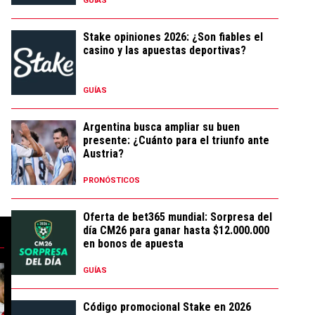
GUÍAS
Stake opiniones 2026: ¿Son fiables el
casino y las apuestas deportivas?
GUÍAS
Argentina busca ampliar su buen
presente: ¿Cuánto para el triunfo ante
Austria?
PRONÓSTICOS
Oferta de bet365 mundial: Sorpresa del
día CM26 para ganar hasta $12.000.000
en bonos de apuesta
Andrada podrían debutar ante Tigre" con 42 comentarios.
l: Facundo Colidio se fue de River y lo presentaron como nuevo refuerzo
tendencia con el título "Tras su salida de River, Juanfer Quintero segui
Un artículo de tendencia con el título "No es ni la 
Un artículo de t
GUÍAS
Código promocional Stake en 2026