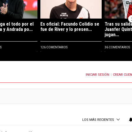
ga el todo por el
Es oficial: Facundo Colidio se
Tras su salida
a y Andrada po...
fue de River y lo presen...
Juanfer Quin
jugan...
S
126 COMENTARIOS
36 COMENTARIOS
INICIAR SESIÓN
CREAR CUE
OTIFICACIONES CUANDO SE PUBLIQUEN NUEVOS COMENTARIOS
|
LOS MÁS RECIENTES