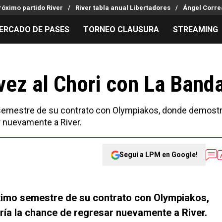
róximo partido River
River tabla anual Libertadores
Ángel Corre
ERCADO DE PASES
TORNEO CLAUSURA
STREAMING
MILLONARIOS
LPM PARA EL HINCHA
APUESTA
Mercado de Pases
Streaming
Noticias
 vez al Chori con La Band
Análisis tácticos
Entradas
Guías
Juanfer Quintero
Hinchas
Códigos
 semestre de su contrato con Olympiakos, donde demost
Chacho Coudet
Los goles de River
Pronósti
ar nuevamente a River.
Ex River
Entrevistas
Apuesta d
Seguí a LPM en Google!
timo semestre de su contrato con Olympiakos,
ría la chance de regresar nuevamente a River.