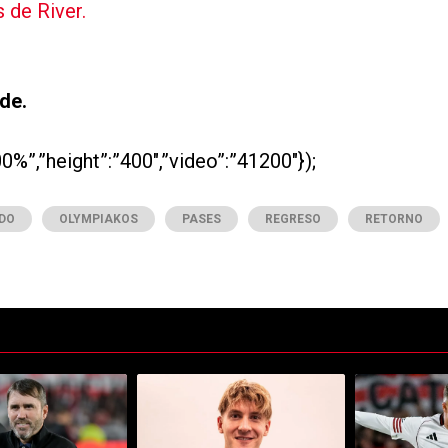
 de River.
de.
0%”,”height”:”400″,”video”:”41200″});
DO
OLYMPIAKOS
PASES
REGRESO
RETORNO
ltimos 7 días.
e tendencia con el título "River se juega el todo por el todo: Ortega y 
Un artículo de tendencia con el título "Es oficia
Un artículo de 