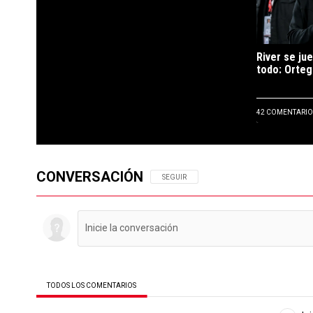
River se jue
todo: Orteg
42 COMENTARIO
CONVERSACIÓN
SIGA ESTA CONVERSACIÓN PARA RECIBIR N
SEGUIR
TODOS LOS COMENTARIOS
Todos los comentarios