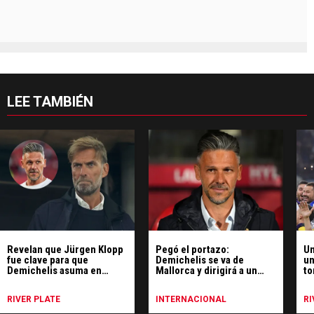
LEE TAMBIÉN
Revelan que Jürgen Klopp
Pegó el portazo:
Un
fue clave para que
Demichelis se va de
un
Demichelis asuma en
Mallorca y dirigirá a un
to
Leipzig
club que juega la
Ri
Champions League
es
RIVER PLATE
INTERNACIONAL
RI