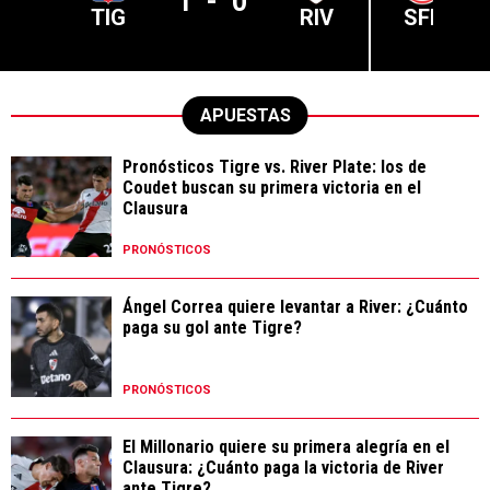
1
-
0
TIG
RIV
SFE
APUESTAS
Pronósticos Tigre vs. River Plate: los de
Coudet buscan su primera victoria en el
Clausura
PRONÓSTICOS
Ángel Correa quiere levantar a River: ¿Cuánto
paga su gol ante Tigre?
PRONÓSTICOS
El Millonario quiere su primera alegría en el
Clausura: ¿Cuánto paga la victoria de River
ante Tigre?