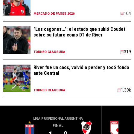
104
MERCADO DE PASES 2026
"Los cagones...": el estado que subió Coudet
sobre su futuro como DT de River
319
TORNEO CLAUSURA
River fue un caos, volvió a perder y tocó fondo
ante Central
1,39k
TORNEO CLAUSURA
LIGA PROFESIONAL ARGENTINA
CONME
FINAL