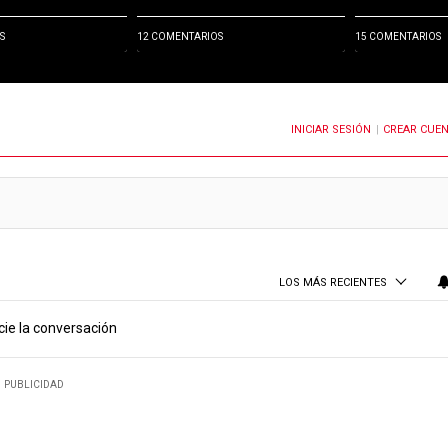
S
12 COMENTARIOS
15 COMENTARIOS
INICIAR SESIÓN
CREAR CUE
OTIFICACIONES CUANDO SE PUBLIQUEN NUEVOS COMENTARIOS
|
LOS MÁS RECIENTES
cie la conversación
PUBLICIDAD