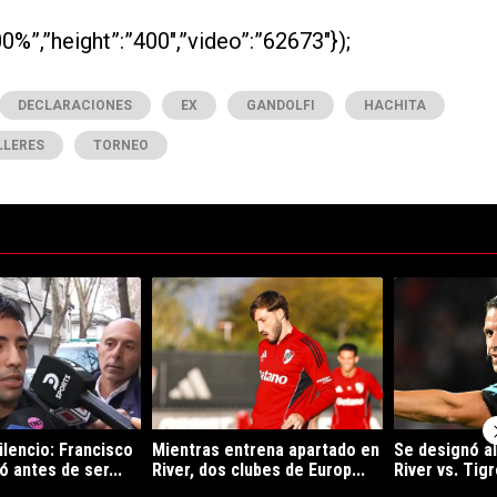
0%”,”height”:”400″,”video”:”62673″});
DECLARACIONES
EX
GANDOLFI
HACHITA
LLERES
TORNEO
ltimos 7 días.
e tendencia con el título "Rompió el silencio: Francisco Ortega habló ant
Un artículo de tendencia con el título "Mientras 
Un artículo de 
ilencio: Francisco
Mientras entrena apartado en
Se designó al
ó antes de ser...
River, dos clubes de Europ...
River vs. Tigr