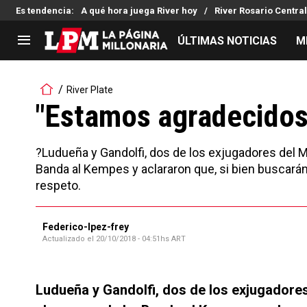
Es tendencia
:
A qué hora juega River hoy
River Rosario Central
ÚLTIMAS NOTICIAS
M
LIGA PROFESIONAL
TORNEOS
River Plate
Noticias
Copa Sudamericana
"Estamos agradecidos 
Tabla de posiciones
Copa Argentina
Fixture
Selección Argentina
?Ludueña y Gandolfi, dos de los exjugadores del Mi
Reserva
Banda al Kempes y aclararon que, si bien buscarán g
respeto.
Federico-lpez-frey
Actualizado el
20/10/2018 - 04:51hs ART
Ludueña y Gandolfi, dos de los exjugadores 