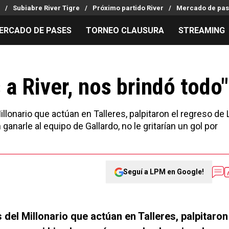
Subiabre River Tigre
Próximo partido River
Mercado de pas
ERCADO DE PASES
TORNEO CLAUSURA
STREAMING
MILLONARIOS
LPM PARA EL HINCHA
APUESTA
Mercado de Pases
Streaming
Noticias
a River, nos brindó todo"
Análisis tácticos
Entradas
Guías
Juanfer Quintero
Hinchas
Códigos
llonario que actúan en Talleres, palpitaron el regreso de 
Chacho Coudet
Los goles de River
Pronósti
anarle al equipo de Gallardo, no le gritarían un gol por
Ex River
Entrevistas
Apuesta d
Seguí a LPM en Google!
del Millonario que actúan en Talleres, palpitaron