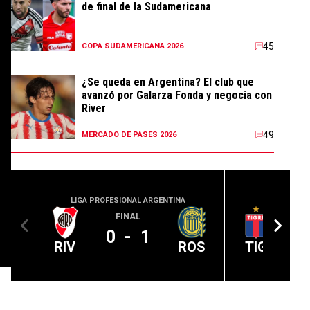
de final de la Sudamericana
45
COPA SUDAMERICANA 2026
¿Se queda en Argentina? El club que
avanzó por Galarza Fonda y negocia con
River
49
MERCADO DE PASES 2026
LIGA PROFESIONAL ARGENTINA
LIGA PROFE
FINAL
0
-
1
RIV
ROS
TIG