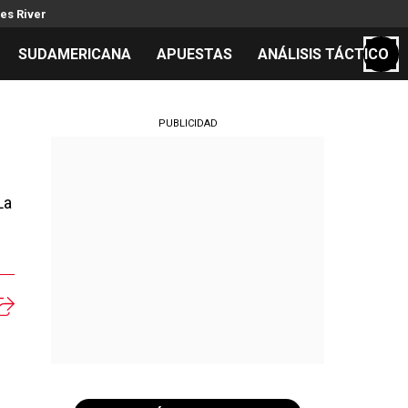
es River
SUDAMERICANA
APUESTAS
ANÁLISIS TÁCTICO
S
PUBLICIDAD
La
cos
el día