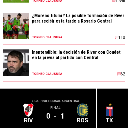
1,39k
TORNEO CLAUSURA
¿Moreno titular? La posible formación de River
para recibir esta tarde a Rosario Central
110
TORNEO CLAUSURA
Inentendible: la decisión de River con Coudet
en la previa al partido con Central
62
TORNEO CLAUSURA
LIGA PROFESIONAL ARGENTINA
LIGA PR
FINAL
0
-
1
RIV
ROS
TIG