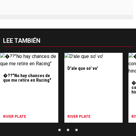
LEE TAMBIÉN
D'ale que so' vo'
�??"No hay chances de
que me retire en Racing"
�?
co
hi
RIVER PLATE
RIVER PLATE
RI