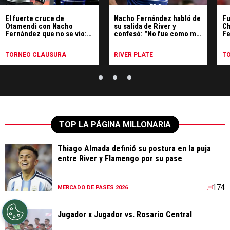
El fuerte cruce de
Nacho Fernández habló de
Fu
Otamendi con Nacho
su salida de River y
Ch
Fernández que no se vio:
confesó: "No fue como me
Fe
"No te hagas el vivo"
hubiese gustado"
pe
TORNEO CLAUSURA
RIVER PLATE
T
TOP LA PÁGINA MILLONARIA
Thiago Almada definió su postura en la puja
entre River y Flamengo por su pase
174
MERCADO DE PASES 2026
Jugador x Jugador vs. Rosario Central