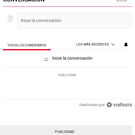
SIGA ESTA 
SEGUIR
LOS MÁS RECIENTES
TODOS LOS COMENTARIOS
Todos los comentarios
Inicie la conversación
PUBLICIDAD
Gestionado por
PUBLICIDAD