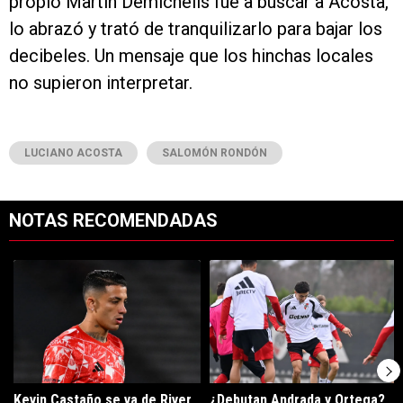
propio Martín Demichelis fue a buscar a Acosta,
lo abrazó y trató de tranquilizarlo para bajar los
decibeles. Un mensaje que los hinchas locales
no supieron interpretar.
LUCIANO ACOSTA
SALOMÓN RONDÓN
NOTAS RECOMENDADAS
Este listado muestra los artículos con más comentarios en los últimos 7
Un artículo de tendencia con el título "Kevin Castaño se va de River 
Un artículo de tendencia con el t
Kevin Castaño se va de River
¿Debutan Andrada y Ortega?