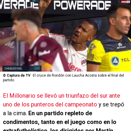
©
Captura de TV
El cruce de Rondón con Laucha Acosta sobre el final del
partido.
El Millonario se llevó un triunfazo del sur ante
uno de los punteros del campeonato
y se trepó
a la cima.
En un partido repleto de
condimentos, tanto en el juego como en lo
extrafutbolístico, los dirigidos por Martín