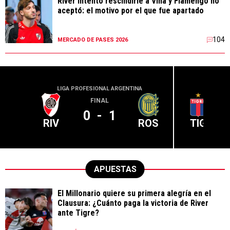
River intentó rescindirle a Viña y Flamengo no
aceptó: el motivo por el que fue apartado
104
MERCADO DE PASES 2026
LIGA PROFESIONAL ARGENTINA
LIGA PR
FINAL
0
-
1
RIV
ROS
TIG
APUESTAS
El Millonario quiere su primera alegría en el
Clausura: ¿Cuánto paga la victoria de River
ante Tigre?