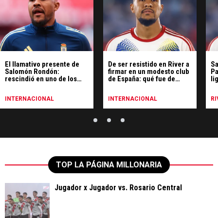
El llamativo presente de
De ser resistido en River a
Sa
Salomón Rondón:
firmar en un modesto club
Pa
rescindió en uno de los
de España: qué fue de
li
peores equipos de España
Rondón
y ya tiene nuevo club
INTERNACIONAL
INTERNACIONAL
RI
TOP LA PÁGINA MILLONARIA
Jugador x Jugador vs. Rosario Central