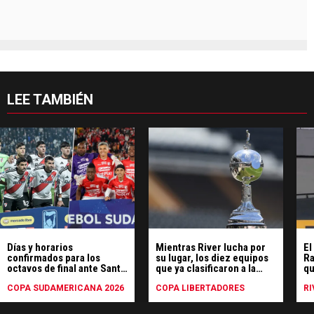
LEE TAMBIÉN
Días y horarios
Mientras River lucha por
El
confirmados para los
su lugar, los diez equipos
Ra
octavos de final ante Santa
que ya clasificaron a la
qu
Fe en la Sudamericana
Libertadores 2026
co
COPA SUDAMERICANA 2026
COPA LIBERTADORES
RI