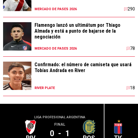
290
MERCADO DE PASES 2026
Flamengo lanzó un ultimátum por Thiago
Almada y está a punto de bajarse de la
negociación
78
MERCADO DE PASES 2026
Confirmado: el número de camiseta que usará
Tobías Andrada en River
18
RIVER PLATE
LIGA PROFESIONAL ARGENTINA
LIGA PR
FINAL
0
-
1
RIV
ROS
TIG