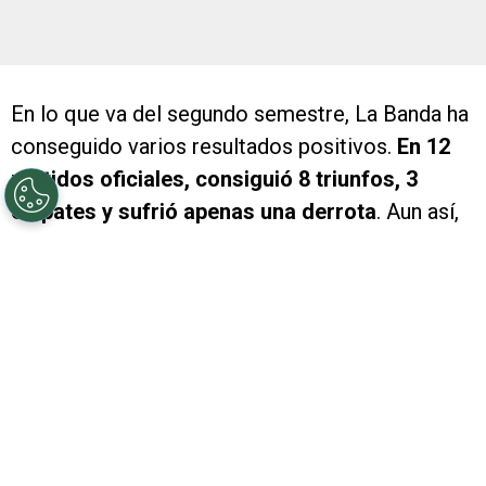
En lo que va del segundo semestre, La Banda ha
conseguido varios resultados positivos.
En 12
partidos oficiales, consiguió 8 triunfos, 3
empates y sufrió apenas una derrota
. Aun así,
el hincha no está convencido con el esquema
elegido por el Muñeco.
Quizás, el ajustado triunfo por 1-0 de ayer ante
Atlético de Rafaela no dejó una buena impresión.
Es que la Crema superó al Millonario en varios
tramos del encuentro y la defensa quedó mal
parada o desordenada en algunas situaciones.