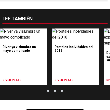
LEE TAMBIÉN
River ya vislumbra un
Postales inolvidables del
mayo complicado
2016
D'
ex
su
RIVER PLATE
RIVER PLATE
RI