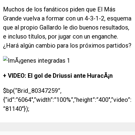
Muchos de los fanáticos piden que El Más
Grande vuelva a formar con un 4-3-1-2, esquema
que al propio Gallardo le dio buenos resultados,
e incluso títulos, por jugar con un enganche.
¿Hará algún cambio para los próximos partidos?
+ VIDEO: El gol de Driussi ante HuracÃ¡n
$bp(“Brid_80347259”,
{“id”:”6064″,”width”:”100%”,”height”:”400″,”video”:
”81140″});