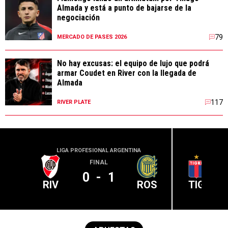
Almada y está a punto de bajarse de la
negociación
79
MERCADO DE PASES 2026
No hay excusas: el equipo de lujo que podrá
armar Coudet en River con la llegada de
Almada
117
RIVER PLATE
LIGA PROFESIONAL ARGENTINA
LIGA PR
FINAL
0
-
1
RIV
ROS
TIG