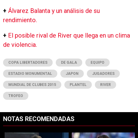
+
Álvarez Balanta y un análisis de su
rendimiento.
+
El posible rival de River que llega en un clima
de violencia.
COPA LIBERTADORES
DE GALA
EQUIPO
ESTADIO MONUMENTAL
JAPON
JUGADORES
MUNDIAL DE CLUBES 2015
PLANTEL
RIVER
TROFEO
NOTAS RECOMENDADAS
Este listado muestra los artículos con más comentarios en los últimos 7
Un artículo de tendencia con el título "Coudet tras la derrota ante Ti
Un artículo de tendencia con el tí