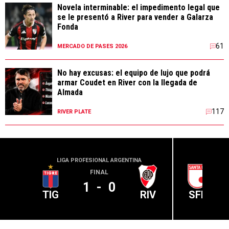
Novela interminable: el impedimento legal que
se le presentó a River para vender a Galarza
Fonda
61
MERCADO DE PASES 2026
No hay excusas: el equipo de lujo que podrá
armar Coudet en River con la llegada de
Almada
117
RIVER PLATE
LIGA PROFESIONAL ARGENTINA
CONME
FINAL
1
-
0
TIG
RIV
SFE