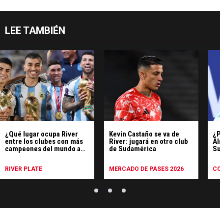
LEE TAMBIÉN
¿Qué lugar ocupa River
Kevin Castaño se va de
¿P
entre los clubes con más
River: jugará en otro club
Al
campeones del mundo a
de Sudamérica
Su
nivel mundial?
di
RIVER PLATE
MERCADO DE PASES 2026
C