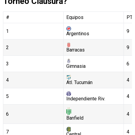
Torneo Clausura?
#
Equipos
PT
1
9
Argentinos
2
9
Barracas
3
6
Gimnasia
4
4
Atl. Tucumán
5
4
Independiente Riv.
6
4
Banfield
7
4
Central