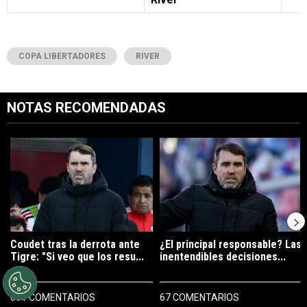
COPA LIBERTADORES
RIVER
NOTAS RECOMENDADAS
Este listado muestra los artículos con más comentarios en los últimos 7
Un artículo de tendencia con el título "Coudet tras la derrota ante Ti
Un artículo de tendencia con el tí
Coudet tras la derrota ante
¿El principal responsable? Las
Tigre: "Si veo que los resu...
inentendibles decisiones...
691 COMENTARIOS
67 COMENTARIOS