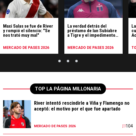
Maxi Salas se fue de River
La verdad detrás del
La
y rompió el silencio: "Se
préstamo de Ian Subiabre
cu
nos trató muy mal"
a Tigre y el impedimento
Ac
de jugar contra River
Po
MERCADO DE PASES 2026
MERCADO DE PASES 2026
T
TOP LA PÁGINA MILLONARIA
River intentó rescindirle a Viña y Flamengo no
aceptó: el motivo por el que fue apartado
104
MERCADO DE PASES 2026