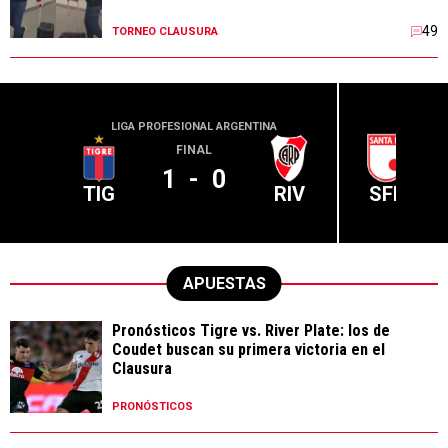
49
TORNEO CLAUSURA
LIGA PROFESIONAL ARGENTINA
CONME
FINAL
1
-
0
TIG
RIV
SFE
APUESTAS
Pronósticos Tigre vs. River Plate: los de
Coudet buscan su primera victoria en el
Clausura
PRONÓSTICOS