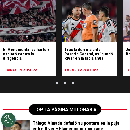
El Monumental se hartó y
Tras la derrota ante
Ju
explotó contra la
Rosario Central, así quedó
Ro
dirigencia
River en la tabla anual
TORNEO CLAUSURA
TORNEO APERTURA
T
TOP LA PÁGINA MILLONARIA
Thiago Almada definió su postura en la puja
entre River y Flamengo por su pase