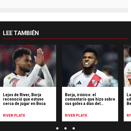
LEE TAMBIÉN
Lejos de River, Borja
Borja, irónico: el
Lo
reconoció que estuvo
comentario que hizo sobre
ad
cerca de jugar en Boca
sus goles a días del
Be
Superclásico
Ri
RIVER PLATE
RIVER PLATE
RI