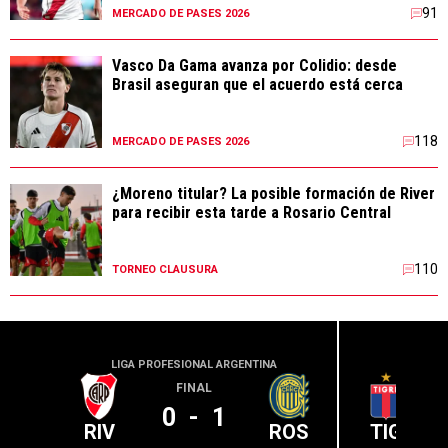
91
MERCADO DE PASES 2026
Vasco Da Gama avanza por Colidio: desde
Brasil aseguran que el acuerdo está cerca
118
MERCADO DE PASES 2026
¿Moreno titular? La posible formación de River
para recibir esta tarde a Rosario Central
110
TORNEO CLAUSURA
LIGA PROFESIONAL ARGENTINA
LIGA PR
FINAL
0
-
1
RIV
ROS
TIG