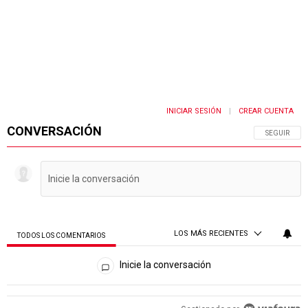
INICIAR SESIÓN
CREAR CUENTA
|
CONVERSACIÓN
SIGA ESTA 
SEGUIR
LOS MÁS RECIENTES
TODOS LOS COMENTARIOS
Todos los comentarios
Inicie la conversación
PUBLICIDAD