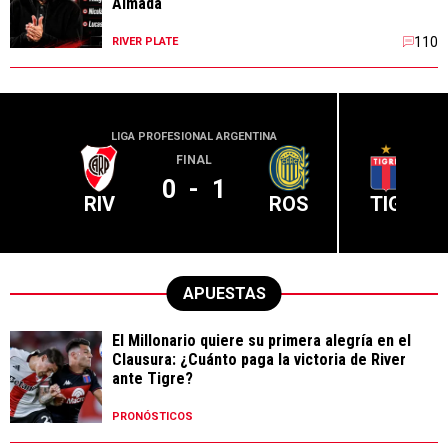
Almada
110
RIVER PLATE
LIGA PROFESIONAL ARGENTINA
LIGA PR
FINAL
0
-
1
RIV
ROS
TIG
APUESTAS
El Millonario quiere su primera alegría en el
Clausura: ¿Cuánto paga la victoria de River
ante Tigre?
PRONÓSTICOS