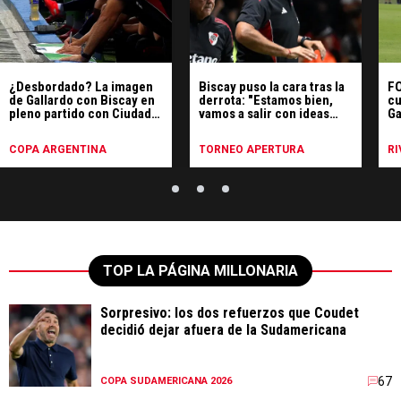
¿Desbordado? La imagen
Biscay puso la cara tras la
FO
de Gallardo con Biscay en
derrota: "Estamos bien,
cu
pleno partido con Ciudad
vamos a salir con ideas
Ga
Bolívar
claras"
tr
COPA ARGENTINA
TORNEO APERTURA
RI
TOP LA PÁGINA MILLONARIA
Sorpresivo: los dos refuerzos que Coudet
decidió dejar afuera de la Sudamericana
67
COPA SUDAMERICANA 2026