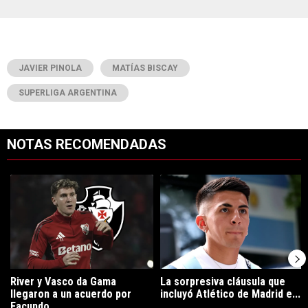
JAVIER PINOLA
MATÍAS BISCAY
SUPERLIGA ARGENTINA
NOTAS RECOMENDADAS
Este listado muestra los artículos con más comentarios en los últimos 7
Un artículo de tendencia con el título "River y Vasco da Gama llegaro
Un artículo de tendencia con el tí
River y Vasco da Gama
La sorpresiva cláusula que
llegaron a un acuerdo por
incluyó Atlético de Madrid e...
Facundo...