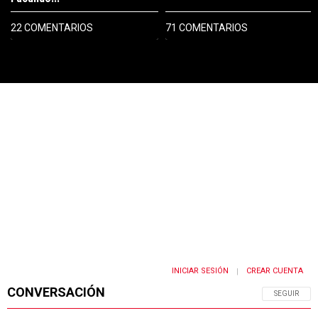
22 COMENTARIOS
71 COMENTARIOS
PUBLICIDAD
INICIAR SESIÓN
CREAR CUENTA
|
CONVERSACIÓN
SIGA ESTA 
SEGUIR