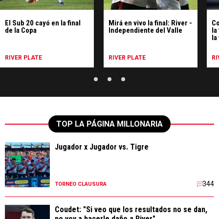
El Sub 20 cayó en la final
Mirá en vivo la final: River -
Co
de la Copa
Independiente del Valle
la
la
RIVER PLATE
RIVER PLATE
RI
TOP LA PÁGINA MILLONARIA
Jugador x Jugador vs. Tigre
344
TORNEO CLAUSURA
Coudet: "Si veo que los resultados no se dan,
no voy a hacerle daño a River"