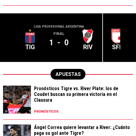
LIGA PROFESIONAL ARGENTINA
CONME
FINAL
1
-
0
TIG
RIV
SFE
APUESTAS
Pronósticos Tigre vs. River Plate: los de
Coudet buscan su primera victoria en el
Clausura
PRONÓSTICOS
Ángel Correa quiere levantar a River: ¿Cuánto
paga su gol ante Tigre?