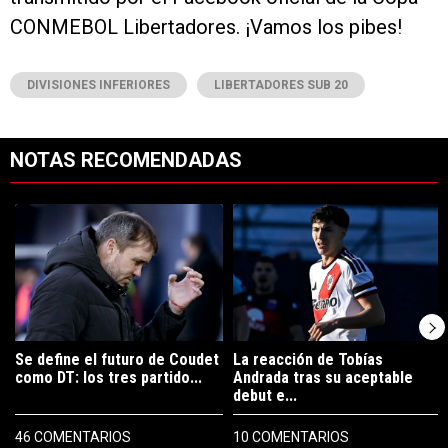
CONMEBOL Libertadores. ¡Vamos los pibes!
DIVISIONES INFERIORES
LIBERTADORES SUB 20
NOTAS RECOMENDADAS
Este listado muestra los artículos con más comentarios en los últimos 7
Un artículo de tendencia con el título "Se define el futuro de Coudet
Un artículo de tendencia con el tí
Se define el futuro de Coudet
La reacción de Tobías
como DT: los tres partido...
Andrada tras su aceptable
debut e...
46 COMENTARIOS
10 COMENTARIOS