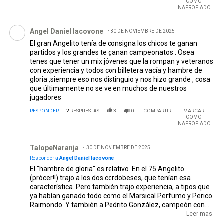
COMO
INAPROPIADO
Comentario de Angel Daniel Iacovone.
Angel Daniel Iacovone
30 DE NOVIEMBRE DE 2025
AD
El gran Angelito tenía de consigna los chicos te ganan
partidos y los grandes te ganan campeonatos . Osea
tenes que tener un mix jóvenes que la rompan y veteranos
con experiencia y todos con billetera vacía y hambre de
gloria ,siempre eso nos distinguio y nos hizo grande , cosa
que últimamente no se ve en muchos de nuestros
jugadores
RESPONDER
2
RESPUESTAS
3
0
COMPARTIR
MARCAR
COMO
INAPROPIADO
Respuesta de TalopeNaranja.
TalopeNaranja
30 DE NOVIEMBRE DE 2025
Responder a
Angel Daniel Iacovone
El "hambre de gloria" es relativo. En el 75 Angelito
(prócer!!) trajo a los dos cordobeses, que tenían esa
característica. Pero también trajo experiencia, a tipos que
ya habían ganado todo como el Marsical Perfumo y Perico
Raimondo. Y también a Pedrito González, campeón con
San Lorenzo. Lo que pasa que el Angel de River tenía un
Leer mas
ojo certero para elegir jugadores. DIfícil que se equivocara,