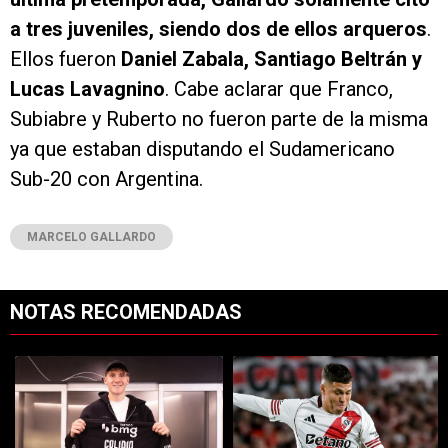
a tres juveniles, siendo dos de ellos arqueros
.
Ellos fueron
Daniel Zabala, Santiago Beltrán y
Lucas Lavagnino
. Cabe aclarar que Franco,
Subiabre y Ruberto no fueron parte de la misma
ya que estaban disputando el Sudamericano
Sub-20 con Argentina.
MARCELO GALLARDO
NOTAS RECOMENDADAS
Este listado muestra los artículos con más comentarios en los últimos 7
Un artículo de tendencia con el título "Increíble: por qué Facundo C
Un artículo de tendencia con el tí