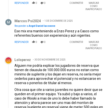
RESPONDER
0
0
COMPARTIR
MARCAR
con hambre o sin hambre.
COMO
INAPROPIADO
Respuesta de Marcos Psi2024.
Marcos Psi2024
1 DE DICIEMBRE DE 2025
Responder a
Angel Daniel Iacovone
Ese mix era manteniendo a Enzo Perez y a Casco como
referentes buenos con experiencia y aún vigentes.
RESPONDER
0
0
COMPARTIR
MARCAR
COMO
INAPROPIADO
Comentario de Loloperez.
Loloperez
30 DE NOVIEMBRE DE 2025
LO
Alguien me podría explicar los jugadores de reserva que
tienen de clausula de 100.000.000 euros no estan como
minimo de suplente y los dejan en reserva, no sería mejor
cederlos para aprovechar el potencial y no estancarse en
reserva o ponerlos de titular al menos.
Otra cosa que cite a varios juveniles no quiere decir que se
queden en el primer equipo. Ya subió y bajo a varios, el
caso de Woiski a mas de uno lo debe haber llamado la
atención y ahora parece ser uno mas del monton de
reserva (suplente en reserva) viene de meter 500 goles en