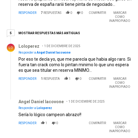
reserva de españa rariii tiene pinta de negociado...
RESPONDER
7
RESPUESTAS
0
0
COMPARTIR
MARCAR
COMO
INAPROPIADO
5 respuestas más antiguas
MOSTRAR RESPUESTAS MÁS ANTIGUAS
5
Respuesta de Loloperez.
Loloperez
1 DE DICIEMBRE DE 2025
LO
Responder a
Angel Daniel Iacovone
Por eso te decía yo, que me parecía que habia algo raro. Si
fuera tan crack como lo pintan minimo lo que uno espera
es que sea titular en reserva MINIMO...
RESPONDER
1
RESPUESTA
1
0
COMPARTIR
MARCAR
COMO
INAPROPIADO
Respuesta de Angel Daniel Iacovone.
Angel Daniel Iacovone
1 DE DICIEMBRE DE 2025
AD
Responder a
Loloperez
Sería lo lógico campeon abrazo!!
RESPONDER
1
0
COMPARTIR
MARCAR
COMO
INAPROPIADO