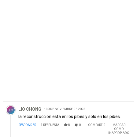
Comentario de LIO CHONG.
LIO CHONG
30 DE NOVIEMBRE DE 2025
LC
la reconstrucción está en los pibes y solo en los pibes.
RESPONDER
1
RESPUESTA
8
0
COMPARTIR
MARCAR
COMO
INAPROPIADO