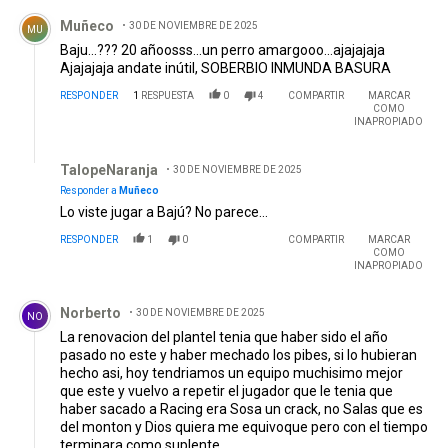
Comentario de Muñeco .
Muñeco
30 DE NOVIEMBRE DE 2025
MU
Baju...??? 20 añoosss...un perro amargooo...ajajajaja
Ajajajaja andate inútil, SOBERBIO INMUNDA BASURA
RESPONDER
1
RESPUESTA
0
4
COMPARTIR
MARCAR
COMO
INAPROPIADO
Respuesta de TalopeNaranja.
TalopeNaranja
30 DE NOVIEMBRE DE 2025
Responder a
Muñeco
Lo viste jugar a Bajú? No parece...
RESPONDER
1
0
COMPARTIR
MARCAR
COMO
INAPROPIADO
Comentario de Norberto.
Norberto
30 DE NOVIEMBRE DE 2025
NO
La renovacion del plantel tenia que haber sido el año
pasado no este y haber mechado los pibes, si lo hubieran
hecho asi, hoy tendriamos un equipo muchisimo mejor
que este y vuelvo a repetir el jugador que le tenia que
haber sacado a Racing era Sosa un crack, no Salas que es
del monton y Dios quiera me equivoque pero con el tiempo
terminara como suplente.