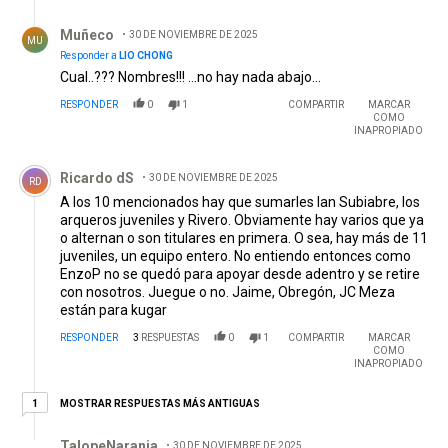
Respuesta de Muñeco .
Muñeco
30 DE NOVIEMBRE DE 2025
MU
Responder a
LIO CHONG
Cual..??? Nombres!!! ...no hay nada abajo...
RESPONDER
0
1
COMPARTIR
MARCAR
COMO
INAPROPIADO
Comentario de Ricardo dS.
Ricardo dS
30 DE NOVIEMBRE DE 2025
RD
A los 10 mencionados hay que sumarles Ian Subiabre, los
arqueros juveniles y Rivero. Obviamente hay varios que ya
o alternan o son titulares en primera. O sea, hay más de 11
juveniles, un equipo entero. No entiendo entonces como
EnzoP no se quedó para apoyar desde adentro y se retire
con nosotros. Juegue o no. Jaime, Obregón, JC Meza
están para kugar
RESPONDER
3
RESPUESTAS
0
1
COMPARTIR
MARCAR
COMO
INAPROPIADO
1 respuesta más antiguas
MOSTRAR RESPUESTAS MÁS ANTIGUAS
1
Respuesta de TalopeNaranja.
TalopeNaranja
30 DE NOVIEMBRE DE 2025