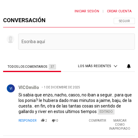
INICIAR SESIÓN
CREAR CUENTA
|
CONVERSACIÓN
SIGA ESTA 
SEGUIR
LOS MÁS RECIENTES
TODOS LOS COMENTARIOS
37
Todos los comentarios
Comentario de VICOmillo.
VICOmillo
1 DE DICIEMBRE DE 2025
VI
Si sabia que enzo, nacho, casco, no iban a seguir.. para que
los ponia? le hubiera dado mas minutos a jaime, baju, de la
cuesta.. en fin, otra de las tantas cosas sin sentido de
gallardo y river en estos ultimos tiempos
EDITADO
RESPONDER
2
0
COMPARTIR
MARCAR
COMO
INAPROPIADO