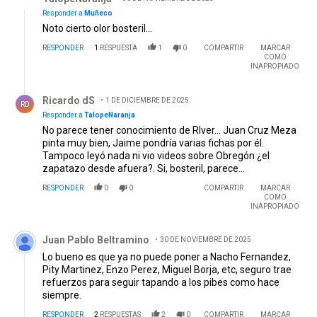
Responder a
Muñeco
Noto cierto olor bosteril...
RESPONDER
1
RESPUESTA
1
0
COMPARTIR
MARCAR
COMO
INAPROPIADO
Respuesta de Ricardo dS.
Ricardo dS
1 DE DICIEMBRE DE 2025
RD
Responder a
TalopeNaranja
No parece tener conocimiento de RIver... Juan Cruz Meza
pinta muy bien, Jaime pondría varias fichas por él.
Tampoco leyó nada ni vio videos sobre Obregón ¿el
zapatazo desde afuera?. Si, bosteril, parece...
RESPONDER
0
0
COMPARTIR
MARCAR
COMO
INAPROPIADO
Comentario de Juan Pablo Beltramino.
Juan Pablo Beltramino
30 DE NOVIEMBRE DE 2025
Lo bueno es que ya no puede poner a Nacho Fernandez,
Pity Martinez, Enzo Perez, Miguel Borja, etc, seguro trae
refuerzos para seguir tapando a los pibes como hace
siempre.
RESPONDER
2
RESPUESTAS
2
0
COMPARTIR
MARCAR