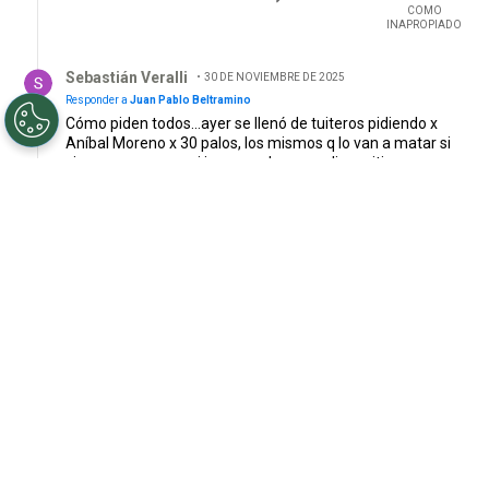
COMO
INAPROPIADO
Respuesta de Sebastián Veralli.
Sebastián Veralli
30 DE NOVIEMBRE DE 2025
Responder a
Juan Pablo Beltramino
Cómo piden todos...ayer se llenó de tuiteros pidiendo x
Aníbal Moreno x 30 palos, los mismos q lo van a matar si
viene xq es caro y si juega mal van a salir a criticar q se
gasta mal la plata..seguro son los mismos q pedían
romper el chanchito x Villagra...todos gi le s
RESPONDER
1
0
COMPARTIR
MARCAR
COMO
INAPROPIADO
Respuesta de Muñeco .
Muñeco
30 DE NOVIEMBRE DE 2025
MU
Responder a
Juan Pablo Beltramino
Acque pibes tapas ????? Obregon..???? Meza..??? Baju
..???
RESPONDER
0
0
COMPARTIR
MARCAR
COMO
INAPROPIADO