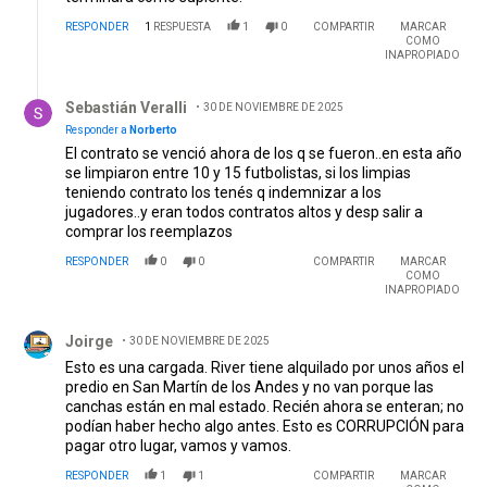
RESPONDER
1
RESPUESTA
1
0
COMPARTIR
MARCAR
COMO
INAPROPIADO
Respuesta de Sebastián Veralli.
Sebastián Veralli
30 DE NOVIEMBRE DE 2025
Responder a
Norberto
El contrato se venció ahora de los q se fueron..en esta año
se limpiaron entre 10 y 15 futbolistas, si los limpias
teniendo contrato los tenés q indemnizar a los
jugadores..y eran todos contratos altos y desp salir a
comprar los reemplazos
RESPONDER
0
0
COMPARTIR
MARCAR
COMO
INAPROPIADO
Comentario de Joirge.
Joirge
30 DE NOVIEMBRE DE 2025
Esto es una cargada. River tiene alquilado por unos años el
predio en San Martín de los Andes y no van porque las
canchas están en mal estado. Recién ahora se enteran; no
podían haber hecho algo antes. Esto es CORRUPCIÓN para
pagar otro lugar, vamos y vamos.
RESPONDER
1
1
COMPARTIR
MARCAR