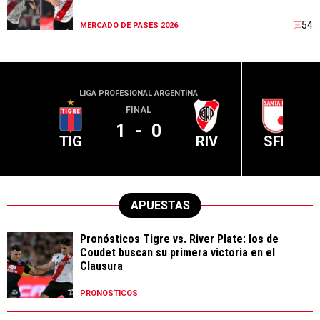
54
MERCADO DE PASES 2026
LIGA PROFESIONAL ARGENTINA
CONME
FINAL
1
-
0
TIG
RIV
SFE
APUESTAS
Pronósticos Tigre vs. River Plate: los de
Coudet buscan su primera victoria en el
Clausura
PRONÓSTICOS