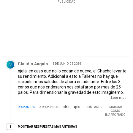
PUBLICIDAD
Comentario de Claudio Angulo.
Claudio Angulo
1 DE JUNIO DE 2026
CA
ojala, en caso que no lo cedan de nuevo, el Chacho levante
su rendimiento. Adicional a esto a Talleres no hay que
recibirle ni los saludos de ahora en adelante. Entre los 3
conos que nos endosaron nos estafaron por mas de 25
palos. Para dimensionar la gravedad de esto imaginemos
que la Plata que nos ingresó por Julián Álvarez pasó
Leer mas
directamente a las arcas de Fassi. Vendimos a Julián y la
RESPONDER
3
RESPUESTAS
1
0
COMPARTIR
MARCAR
guita se la quedó Fassi, así de grave fue lo que sucedió.
COMO
INAPROPIADO
1 respuesta más antiguas
MOSTRAR RESPUESTAS MÁS ANTIGUAS
1