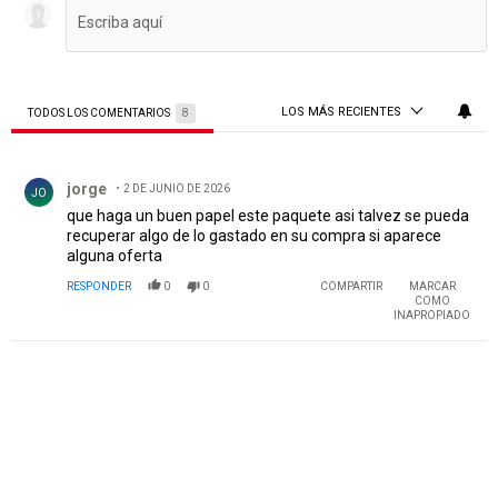
LOS MÁS RECIENTES
TODOS LOS COMENTARIOS
8
Todos los comentarios
Comentario de jorge .
jorge
2 DE JUNIO DE 2026
JO
que haga un buen papel este paquete asi talvez se pueda
recuperar algo de lo gastado en su compra si aparece
alguna oferta
RESPONDER
0
0
COMPARTIR
MARCAR
COMO
INAPROPIADO