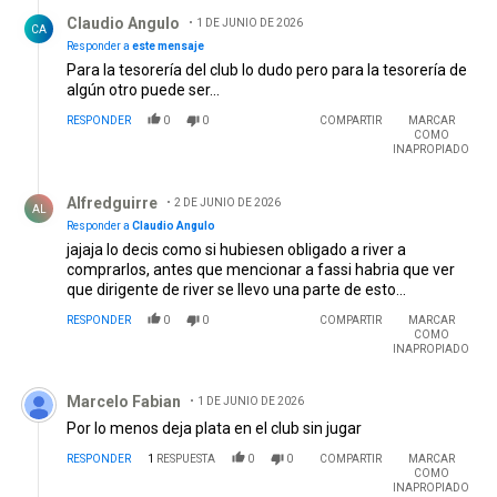
Respuesta de Claudio Angulo.
Claudio Angulo
1 DE JUNIO DE 2026
CA
Responder a
este mensaje
Para la tesorería del club lo dudo pero para la tesorería de
algún otro puede ser...
RESPONDER
0
0
COMPARTIR
MARCAR
COMO
INAPROPIADO
Respuesta de Alfredguirre.
Alfredguirre
2 DE JUNIO DE 2026
AL
Responder a
Claudio Angulo
jajaja lo decis como si hubiesen obligado a river a
comprarlos, antes que mencionar a fassi habria que ver
que dirigente de river se llevo una parte de esto...
RESPONDER
0
0
COMPARTIR
MARCAR
COMO
INAPROPIADO
Comentario de Marcelo Fabian.
Marcelo Fabian
1 DE JUNIO DE 2026
Por lo menos deja plata en el club sin jugar
RESPONDER
1
RESPUESTA
0
0
COMPARTIR
MARCAR
COMO
INAPROPIADO