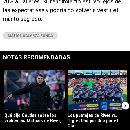
70% a Talleres. Su rendimiento estuvo lejos de
las expectativas y podría no volver a vestir el
manto sagrado.
MATÍAS GALARZA FONDA
NOTAS RECOMENDADAS
Este listado muestra los artículos con más comentarios en los últimos 7
Un artículo de tendencia con el título "Qué dijo Coudet sobre los prob
Un artículo de tendencia con el tít
Qué dijo Coudet sobre los
Los puntajes de River vs.
problemas tácticos de River,
Tigre: Uno por Uno por el
...
Cla...