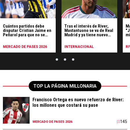
Cuántos partidos debe
Tras el interés de River,
Má
disputar Cristian Jaime en
Mastantuono se va de Real
"J
Peñarol para que no se
Madrid y ya tiene nuevo
mi
active la penalidad
club
Co
económica
MERCADO DE PASES 2026
INTERNACIONAL
RI
TOP LA PÁGINA MILLONARIA
Francisco Ortega es nuevo refuerzo de River:
los millones que costará su pase
145
MERCADO DE PASES 2026