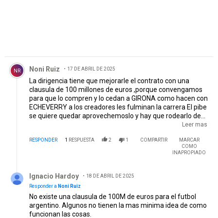
Comentario de Noni Ruiz.
Noni Ruiz
17 DE ABRIL DE 2025
NR
La dirigencia tiene que mejorarle el contrato con una
clausula de 100 millones de euros ,porque convengamos
para que lo compren y lo cedan a GIRONA como hacen con
ECHEVERRY a los creadores les fulminan la carrera El pibe
se quiere quedar aprovechemoslo y hay que rodearlo de
jugadores fiel a su juego como hizo el SANTOS DE BRASIL
Leer mas
CON PELE este pibe con NICO DE LA CRUZ habrían hecho
RESPONDER
1
RESPUESTA
2
1
COMPARTIR
MARCAR
desastre y cualquier nueve hasta BORJA Y COLIDIO
COMO
meterian goles .
INAPROPIADO
Respuesta de Ignacio Hardoy.
Ignacio Hardoy
18 DE ABRIL DE 2025
Responder a
Noni Ruiz
No existe una clausula de 100M de euros para el futbol
argentino. Algunos no tienen la mas minima idea de como
funcionan las cosas.