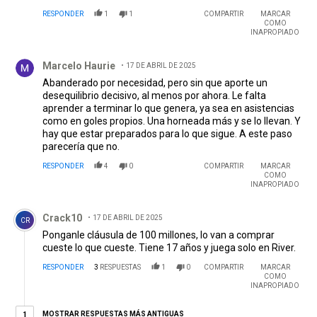
RESPONDER
1
1
COMPARTIR
MARCAR
COMO
INAPROPIADO
Comentario de Marcelo Haurie.
Marcelo Haurie
17 DE ABRIL DE 2025
Abanderado por necesidad, pero sin que aporte un
desequilibrio decisivo, al menos por ahora. Le falta
aprender a terminar lo que genera, ya sea en asistencias
como en goles propios. Una horneada más y se lo llevan. Y
hay que estar preparados para lo que sigue. A este paso
parecería que no.
RESPONDER
4
0
COMPARTIR
MARCAR
COMO
INAPROPIADO
Comentario de Crack10.
Crack10
17 DE ABRIL DE 2025
CR
Ponganle cláusula de 100 millones, lo van a comprar
cueste lo que cueste. Tiene 17 años y juega solo en River.
RESPONDER
3
RESPUESTAS
1
0
COMPARTIR
MARCAR
COMO
INAPROPIADO
1 respuesta más antiguas
MOSTRAR RESPUESTAS MÁS ANTIGUAS
1