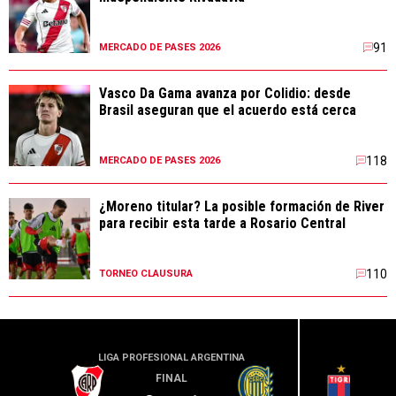
91
MERCADO DE PASES 2026
Vasco Da Gama avanza por Colidio: desde
Brasil aseguran que el acuerdo está cerca
118
MERCADO DE PASES 2026
¿Moreno titular? La posible formación de River
para recibir esta tarde a Rosario Central
110
TORNEO CLAUSURA
LIGA PROFESIONAL ARGENTINA
LIGA PR
FINAL