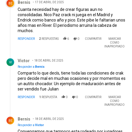
Bernis
17 DE ABRIL DE 2025
BE
Cuanta necesidad hay de crear figuras aun no
consolidadas. Nico Paz crack ni juega en el Madrid y
Endrick comio banco año y pico. Este pibe le faltarian unos
años mas en River. El periodismo arruina la cabeza de
muchos.
RESPONDER
2
RESPUESTAS
6
0
COMPARTIR
MARCAR
COMO
INAPROPIADO
Respuesta de Victor .
Victor
18 DE ABRIL DE 2025
VI
Responder a
Bernis
Comparto lo que decís, tiene toda las condiciones de crak
pero decide mal en muchas ocasiones y por momentos es
un autito chocador. Un ejemplo de maduración antes de
ser vendido fue Julian
RESPONDER
1
RESPUESTA
0
0
COMPARTIR
MARCAR
COMO
INAPROPIADO
Respuesta de Bernis.
Bernis
18 DE ABRIL DE 2025
BE
Responder a
Victor
Convengamos que tampoco esta rodeado por jugadores