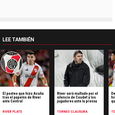
LEE TAMBIÉN
El posteo que hizo Acuña
River será multado por el
De
tras el papelón de River
silencio de Coudet y los
hi
ante Central
jugadores ante la prensa
qu
pe
Ce
RIVER PLATE
TORNEO CLAUSURA
T