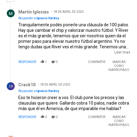
Respuesta de Martín Iglesias.
Martín Iglesias
18 DE ABRIL DE 2025
Responder a
Ignacio Hardoy
Tranquilamente podés ponerle una cláusula de 100 palos.
Hay que cambiar el chip y valorizar nuestro fútbol. Y River
es el más grande, tenemos que ser nosotros quien da el
primer paso para elevar nuestro fútbol argentino. Yo no
tengo dudas que River ves el más grande. Tenemos una
hermosa historia y somos un CLUB en mayúsculas, no solo
Leer mas
por nuestros logros deportivos, sino por la misión social
RESPONDER
1
0
COMPARTIR
MARCAR
que siempre tuvimos. Vivir y jugar con GRANDEZA.
COMO
INAPROPIADO
Respuesta de Crack10.
Crack10
18 DE ABRIL DE 2025
CR
Responder a
Ignacio Hardoy
Eso te hicieron creer a vos. El club pone los precios y las
clausulas que quiere. Gallardo cobra 10 palos, nadie cobra
más que él en America, de que imparable me hablas?
RESPONDER
0
0
COMPARTIR
MARCAR
COMO
INAPROPIADO
Comentario de Bernis.