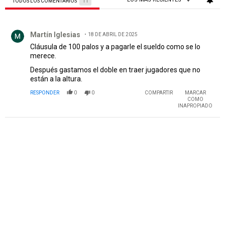
TODOS LOS COMENTARIOS
11
Todos los comentarios
Comentario de Martín Iglesias.
Martín Iglesias
18 DE ABRIL DE 2025
Cláusula de 100 palos y a pagarle el sueldo como se lo
merece.
Después gastamos el doble en traer jugadores que no
están a la altura.
RESPONDER
0
0
COMPARTIR
MARCAR
COMO
INAPROPIADO
PUBLICIDAD