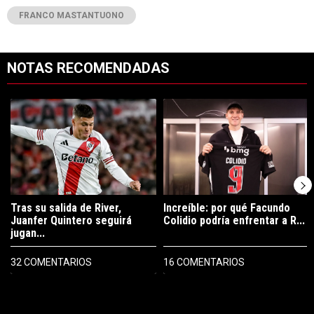
FRANCO MASTANTUONO
NOTAS RECOMENDADAS
Este listado muestra los artículos con más comentarios en los últimos 7
Un artículo de tendencia con el título "Tras su salida de River, Juanf
Un artículo de tendencia con el tí
Tras su salida de River,
Increíble: por qué Facundo
Juanfer Quintero seguirá
Colidio podría enfrentar a R...
jugan...
32 COMENTARIOS
16 COMENTARIOS
PUBLICIDAD