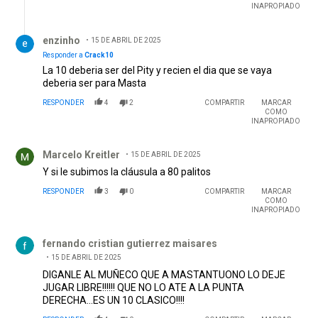
INAPROPIADO
Respuesta de enzinho.
enzinho
15 DE ABRIL DE 2025
Responder a
Crack10
La 10 deberia ser del Pity y recien el dia que se vaya
deberia ser para Masta
RESPONDER
4
2
COMPARTIR
MARCAR
COMO
INAPROPIADO
Comentario de Marcelo Kreitler.
Marcelo Kreitler
15 DE ABRIL DE 2025
Y si le subimos la cláusula a 80 palitos
RESPONDER
3
0
COMPARTIR
MARCAR
COMO
INAPROPIADO
Comentario de fernando cristian gutierrez maisares.
fernando cristian gutierrez maisares
15 DE ABRIL DE 2025
DIGANLE AL MUÑECO QUE A MASTANTUONO LO DEJE
JUGAR LIBRE!!!!!! QUE NO LO ATE A LA PUNTA
DERECHA...ES UN 10 CLASICO!!!!