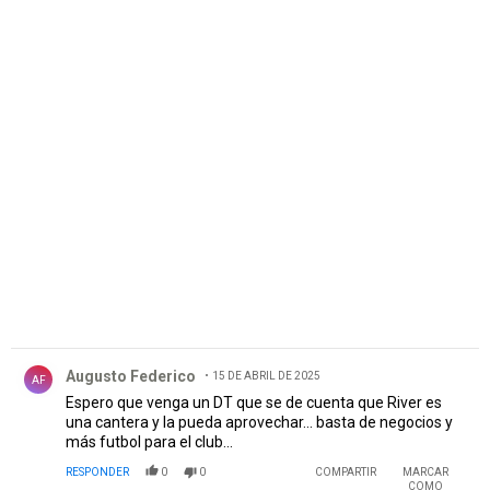
PUBLICIDAD
Comentario de Augusto Federico.
Augusto Federico
15 DE ABRIL DE 2025
AF
Espero que venga un DT que se de cuenta que River es
una cantera y la pueda aprovechar... basta de negocios y
más futbol para el club...
RESPONDER
0
0
COMPARTIR
MARCAR
COMO