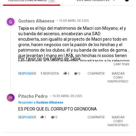
TODOS LOS COMENTARIOS
16
Todos los comentarios
Comentario de Gustavo Albanese.
Gustavo Albanese
15 DE ABRIL DE 2025
Tapia es el hijo del matrimonio de Macri con Moyano, el y
su banda del ascenso, encabezan una SAD
encubierta,.son igualito al proyecto de Macri pero todo en
grone, hacen negocios con la pasión de los hinchas y el
patrimonio de los clubes; él y su banda de sellos de goma
que levantan l mano en l AFA, sin hinchas ni socios tienen
Por favor no me hablen de Tapia...
secuestrado al futbol argentino, privatizaron a la seleccion
Leer mas
nacional, destruyeron la historia regalando estrellas y
armaron un torneo impresentable con tal de favorecer a
RESPONDER
1
RESPUESTA
5
0
COMPARTIR
MARCAR
sus amigos..
COMO
INAPROPIADO
Respuesta de Pitucho Pedro.
Pitucho Pedro
15 DE ABRIL DE 2025
PP
Responder a
Gustavo Albanese
ES PEOR QUE EL CORRUPTO GRONDONA
RESPONDER
1
0
COMPARTIR
MARCAR
COMO
INAPROPIADO