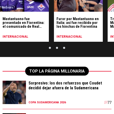
Mastantuono fue
Furor por Mastantuono en
Tr
presentado en Fiorentina:
Italia: así fue recibido por
Ma
el comunicado de Real
los hinchas de Fiorentina
Ma
Madrid
cl
INTERNACIONAL
INTERNACIONAL
I
TOP LA PÁGINA MILLONARIA
Sorpresivo: los dos refuerzos que Coudet
decidió dejar afuera de la Sudamericana
77
COPA SUDAMERICANA 2026