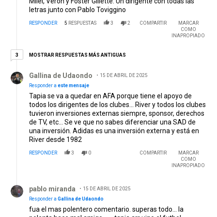
Milei, Verón y Foster Gillette. Un dirigente con todas las
letras junto con Pablo Toviggino
RESPONDER
5
RESPUESTAS
3
2
COMPARTIR
MARCAR
COMO
INAPROPIADO
3 respuestas más antiguas
MOSTRAR RESPUESTAS MÁS ANTIGUAS
3
Respuesta de Gallina de Udaondo .
Gallina de Udaondo
15 DE ABRIL DE 2025
Responder a
este mensaje
Tapia se va a quedar en AFA porque tiene el apoyo de
todos los dirigentes de los clubes... River y todos los clubes
tuvieron inversiones externas siempre, sponsor, derechos
de TV, etc... Se ve que no sabes diferenciar una SAD de
una inversión. Adidas es una inversión externa y está en
River desde 1982
RESPONDER
3
0
COMPARTIR
MARCAR
COMO
INAPROPIADO
Respuesta de pablo miranda.
pablo miranda
15 DE ABRIL DE 2025
Responder a
Gallina de Udaondo
fua el mas polentero comentario. superas todo... la