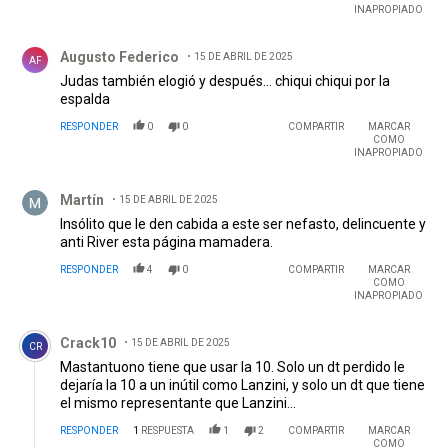
INAPROPIADO
Comentario de Augusto Federico.
Augusto Federico
15 DE ABRIL DE 2025
AF
Judas también elogió y después... chiqui chiqui por la
espalda
RESPONDER
0
0
COMPARTIR
MARCAR
COMO
INAPROPIADO
Comentario de Martín.
Martín
15 DE ABRIL DE 2025
Insólito que le den cabida a este ser nefasto, delincuente y
anti River esta página mamadera.
RESPONDER
4
0
COMPARTIR
MARCAR
COMO
INAPROPIADO
Comentario de Crack10.
Crack10
15 DE ABRIL DE 2025
CR
Mastantuono tiene que usar la 10. Solo un dt perdido le
dejaría la 10 a un inútil como Lanzini, y solo un dt que tiene
el mismo representante que Lanzini...
RESPONDER
1
RESPUESTA
1
2
COMPARTIR
MARCAR
COMO