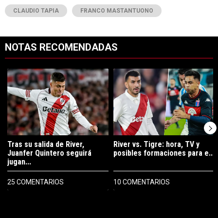
CLAUDIO TAPIA
FRANCO MASTANTUONO
NOTAS RECOMENDADAS
Este listado muestra los artículos con más comentarios en los últimos 7
Un artículo de tendencia con el título "Tras su salida de River, Juanf
Un artículo de tendencia con el tít
Tras su salida de River,
River vs. Tigre: hora, TV y
Juanfer Quintero seguirá
posibles formaciones para e...
jugan...
25 COMENTARIOS
10 COMENTARIOS
PUBLICIDAD