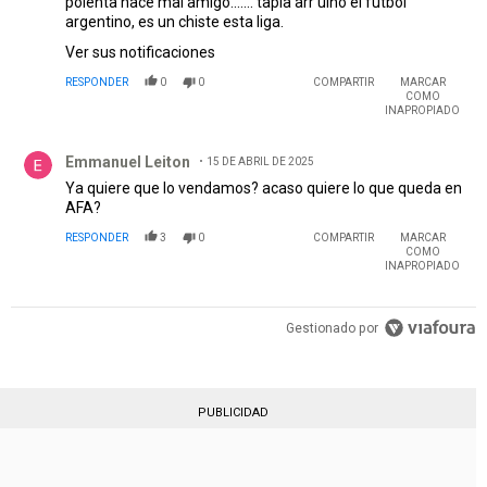
polenta hace mal amigo....... tapia arr uino el futbol
argentino, es un chiste esta liga.
Ver sus notificaciones
RESPONDER
0
0
COMPARTIR
MARCAR
COMO
INAPROPIADO
Comentario de Emmanuel Leiton.
Emmanuel Leiton
15 DE ABRIL DE 2025
Ya quiere que lo vendamos? acaso quiere lo que queda en
AFA?
RESPONDER
3
0
COMPARTIR
MARCAR
COMO
INAPROPIADO
Gestionado por
PUBLICIDAD