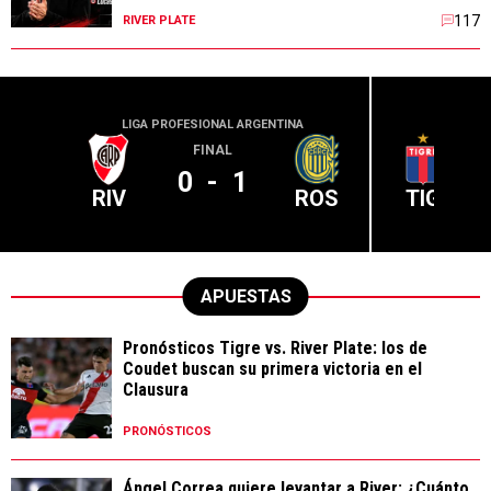
117
RIVER PLATE
LIGA PROFESIONAL ARGENTINA
LIGA PR
FINAL
0
-
1
RIV
ROS
TIG
APUESTAS
Pronósticos Tigre vs. River Plate: los de
Coudet buscan su primera victoria en el
Clausura
PRONÓSTICOS
Ángel Correa quiere levantar a River: ¿Cuánto