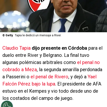
©
Getty
Tapia le dedicó un mensaje a River.
Claudio Tapia
dijo presente en Córdoba
para el
duelo entre River y Belgrano. La final tuvo
algunas polémicas arbitrales como
el penal no
cobrado a Meza
, la segunda amarilla perdonada
a Passerini o
el penal de Rivero
, y dejó a
Yael
Falcón Pérez bajo la lupa
. El presidente de AFA
estuvo en el Kempes y vio todo desde uno de
los costados del campo de juego.