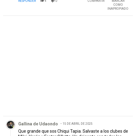
RESPONDER
4
0
COMPARTIR
MARCAR
COMO
INAPROPIADO
PUBLICIDAD
Comentario de Gallina de Udaondo .
Gallina de Udaondo
15 DE ABRIL DE 2025
Que grande que sos Chiqui Tapia. Salvaste a los clubes de