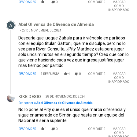
RESPONDER
1
0
COMPARTIR
MARCAR
COMO
INAPROPIADO
Comentario de Abel Olivenca de Olivenca de Almeida.
Abel Olivenca de Olivenca de Almeida
27 DE NOVIEMBRE DE 2024
Desearía que juegue Zabala para ir viéndolo en partidos
con el equipo titular. Gattoni, que me disculpe, pero no lo
veo para River. Consulta; ¿Pity Martínez esta para jugar
solo unos minutos en el segundo tiempo? Creo que con lo
que viene haciendo cada vez que ingresa justifica jugar
mas tiempo por partido.
RESPONDER
1
RESPUESTA
4
0
COMPARTIR
MARCAR
COMO
INAPROPIADO
Respuesta de KIKE DESIO.
KIKE DESIO
28 DE NOVIEMBRE DE 2024
Responder a
Abel Olivenca de Olivenca de Almeida
No lo pone al Pity que es el único que marca diferencia y
sigue enamorado de Simón que hasta en un equipo del
Nacional B sería suplente
RESPONDER
1
0
COMPARTIR
MARCAR
COMO
INAPROPIADO