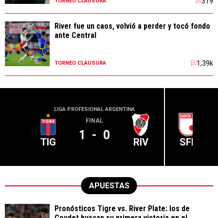
319
TORNEO CLAUSURA
River fue un caos, volvió a perder y tocó fondo
ante Central
1,39k
TORNEO CLAUSURA
LIGA PROFESIONAL ARGENTINA
CONME
FINAL
1
-
0
TIG
RIV
SFE
APUESTAS
Pronósticos Tigre vs. River Plate: los de
Coudet buscan su primera victoria en el