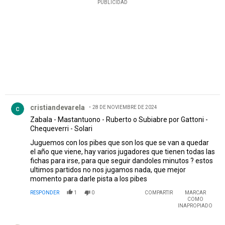
PUBLICIDAD
Comentario de cristiandevarela.
cristiandevarela
28 DE NOVIEMBRE DE 2024
Zabala - Mastantuono - Ruberto o Subiabre por Gattoni -
Chequeverri - Solari
Juguemos con los pibes que son los que se van a quedar
el año que viene, hay varios jugadores que tienen todas las
fichas para irse, para que seguir dandoles minutos ? estos
ultimos partidos no nos jugamos nada, que mejor
momento para darle pista a los pibes
RESPONDER
1
0
COMPARTIR
MARCAR
COMO
INAPROPIADO
Comentario de Alfredo Rabasedas.