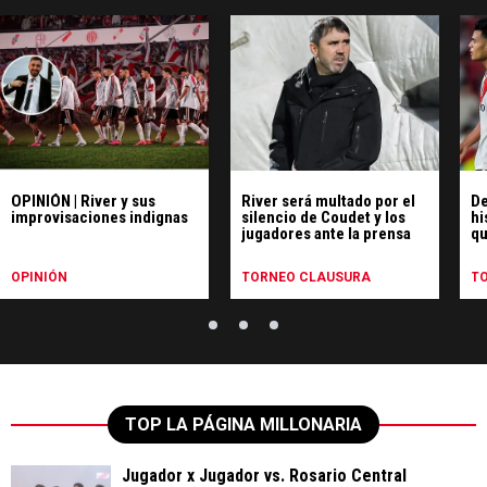
OPINIÓN | River y sus
River será multado por el
De
improvisaciones indignas
silencio de Coudet y los
hi
jugadores ante la prensa
qu
pe
Ce
OPINIÓN
TORNEO CLAUSURA
T
TOP LA PÁGINA MILLONARIA
Jugador x Jugador vs. Rosario Central