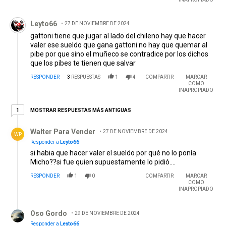
Comentario de Leyto66.
Leyto66
27 DE NOVIEMBRE DE 2024
gattoni tiene que jugar al lado del chileno hay que hacer
valer ese sueldo que gana gattoni no hay que quemar al
pibe por que sino el muñeco se contradice por los dichos
que los pibes te tienen que salvar
RESPONDER
3
RESPUESTAS
1
4
COMPARTIR
MARCAR
COMO
INAPROPIADO
1 respuesta más antiguas
MOSTRAR RESPUESTAS MÁS ANTIGUAS
1
Respuesta de Walter Para Vender.
Walter Para Vender
27 DE NOVIEMBRE DE 2024
WP
Responder a
Leyto66
si habia que hacer valer el sueldo por qué no lo ponía
Micho??si fue quien supuestamente lo pidió....
RESPONDER
1
0
COMPARTIR
MARCAR
COMO
INAPROPIADO
Respuesta de Oso Gordo.
Oso Gordo
29 DE NOVIEMBRE DE 2024
Responder a
Leyto66