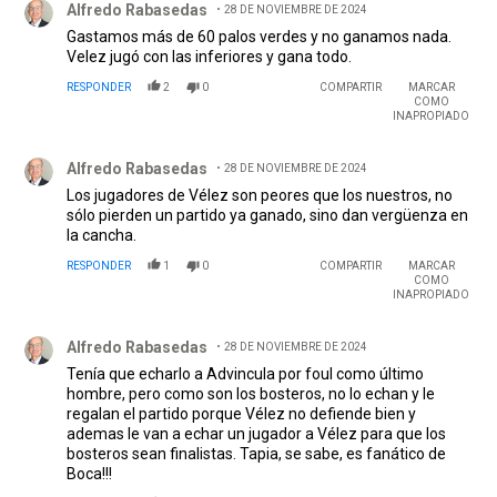
Alfredo Rabasedas
28 DE NOVIEMBRE DE 2024
Gastamos más de 60 palos verdes y no ganamos nada.
Velez jugó con las inferiores y gana todo.
RESPONDER
2
0
COMPARTIR
MARCAR
COMO
INAPROPIADO
Comentario de Alfredo Rabasedas.
Alfredo Rabasedas
28 DE NOVIEMBRE DE 2024
Los jugadores de Vélez son peores que los nuestros, no
sólo pierden un partido ya ganado, sino dan vergüenza en
la cancha.
RESPONDER
1
0
COMPARTIR
MARCAR
COMO
INAPROPIADO
Comentario de Alfredo Rabasedas.
Alfredo Rabasedas
28 DE NOVIEMBRE DE 2024
Tenía que echarlo a Advincula por foul como último
hombre, pero como son los bosteros, no lo echan y le
regalan el partido porque Vélez no defiende bien y
ademas le van a echar un jugador a Vélez para que los
bosteros sean finalistas. Tapia, se sabe, es fanático de
Boca!!!