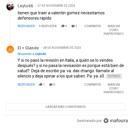
Comentario de Leyto66.
Leyto66
27 DE NOVIEMBRE DE 2024
tienen que traer a valentin gomez necesitamos
defensores rapido
RESPONDER
1
RESPUESTA
4
2
COMPARTIR
MARCAR
COMO
INAPROPIADO
Respuesta de El + Glande .
El + Glande
28 DE NOVIEMBRE DE 2024
E+
Responder a
Leyto66
Y si no pasó la revisión en Italia, a quién se lo vendes
después? y si no pasa la revisación es porque está bien de
salud?. Deja de escribir pa. va. das chango. llamate al
silencio y deja opinar a los que saben. Pa. ya. s0.
EDITADO
RESPONDER
1
0
COMPARTIR
MARCAR
COMO
INAPROPIADO
CARGAR MÁS COMENTARIOS
Gestionado por