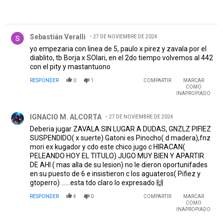
Comentario de Sebastián Veralli.
Sebastián Veralli
27 DE NOVIEMBRE DE 2024
yo empezaria con linea de 5, paulo x pirez y zavala por el
diablito, tb Borja x SOlari, en el 2do tiempo volvemos al 442
con el pity y mastantuono
RESPONDER
0
1
COMPARTIR
MARCAR
COMO
INAPROPIADO
Comentario de IGNACIO M. ALCORTA.
IGNACIO M. ALCORTA
27 DE NOVIEMBRE DE 2024
Deberia jugar ZAVALA SIN LUGAR A DUDAS, GNZLZ PIFIEZ
SUSPENDIDO( x suerte) Gatoni es Pinocho( d madera),fnz
mori ex kugador y cdo este chico jugo c HIRACAN(
PELEANDO HOY EL TITULO) JUGO MUY BIEN Y APARTIR
DE AHI ( mas alla de su lesion) no le dieron oportunifades
en su puesto de 6 e insistieron c los aguateros( Pifiez y
gtoperro) ......esta tdo claro lo expresado 🙌
RESPONDER
4
0
COMPARTIR
MARCAR
COMO
INAPROPIADO