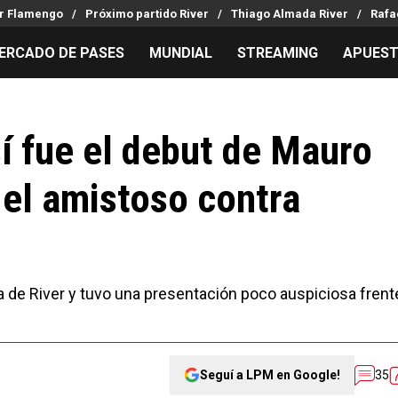
er Flamengo
Próximo partido River
Thiago Almada River
Rafa
ERCADO DE PASES
MUNDIAL
STREAMING
APUES
MILLONARIOS
LPM PARA EL HINCHA
APUESTA
Mercado de Pases
Streaming
Noticias
sí fue el debut de Mauro
Análisis tácticos
Entradas
Guías
 el amistoso contra
Juanfer Quintero
Hinchas
Códigos
Chacho Coudet
Los goles de River
Pronósti
Ex River
Entrevistas
Apuesta d
Apuestas
a de River y tuvo una presentación poco auspiciosa frent
Seguí a LPM en Google!
35