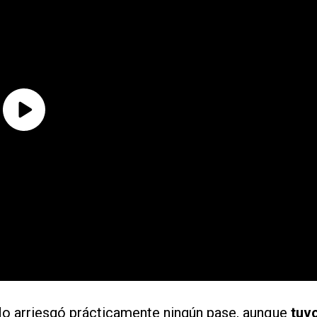
 No arriesgó prácticamente ningún pase, aunque
tuv