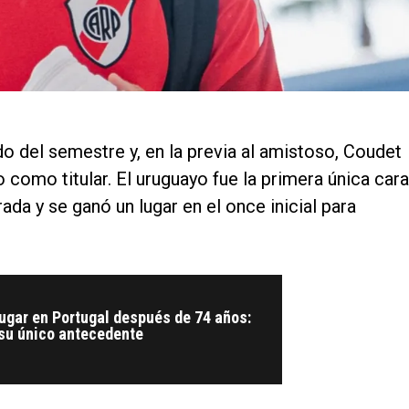
do del semestre y, en la previa al amistoso, Coudet
 como titular. El uruguayo fue la primera única cara
a y se ganó un lugar en el once inicial para
jugar en Portugal después de 74 años:
 su único antecedente