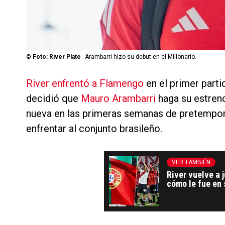
©
Foto: River Plate
Arambarri hizo su debut en el Millonario.
River enfrentó a Flamengo
en el primer parti
decidió que
Mauro Arambarri
haga su estreno
nueva en las primeras semanas de pretemporad
enfrentar al conjunto brasileño.
VER TAMBIÉN
River vuelve a 
cómo le fue en