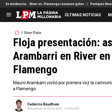
Es tendencia
:
River vs. Flamengo resumen goles
Puntajes Riv
ÚLTIMAS NOTICIAS
M
LIGA PROFESIONAL
TORNEOS
River Plate
Noticias
Copa Sudamericana
Floja presentación: a
Tabla de posiciones
Copa Argentina
Arambarri en River en
Fixture
Selección Argentina
Reserva
Flamengo
Mauro Arambarri vistió por primera vez la camiset
a Flamengo.
Federico Knudtsen
Actualizado el
03/07/2026 - 17:21hs ART