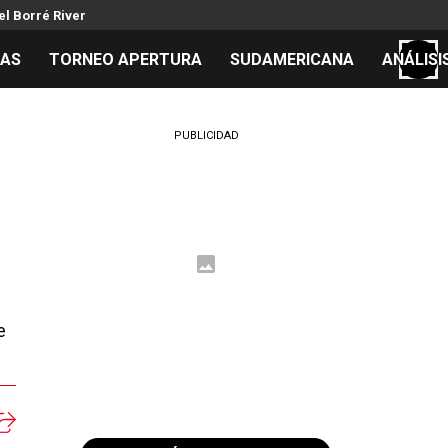
el Borré River
TAS
TORNEO APERTURA
SUDAMERICANA
ANÁLISI
S
PUBLICIDAD
cos
el día
 Mundial 2026
e