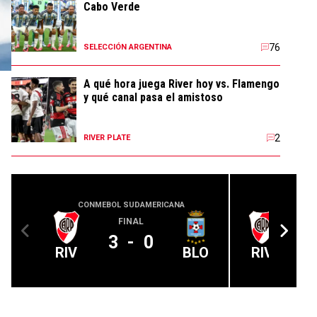
Cabo Verde
76
SELECCIÓN ARGENTINA
A qué hora juega River hoy vs. Flamengo
y qué canal pasa el amistoso
2
RIVER PLATE
CONMEBOL SUDAMERICANA
COPA
FINAL
3
-
0
RIV
BLO
RIV