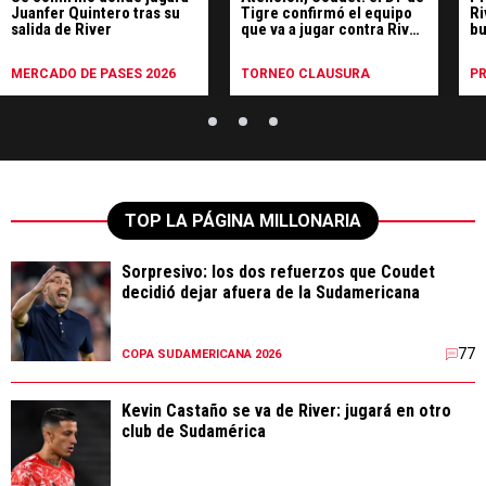
Juanfer Quintero tras su
Tigre confirmó el equipo
Ri
salida de River
que va a jugar contra River
bu
¿con el Pity Martínez?
en
MERCADO DE PASES 2026
TORNEO CLAUSURA
P
TOP LA PÁGINA MILLONARIA
Sorpresivo: los dos refuerzos que Coudet
decidió dejar afuera de la Sudamericana
77
COPA SUDAMERICANA 2026
Kevin Castaño se va de River: jugará en otro
club de Sudamérica