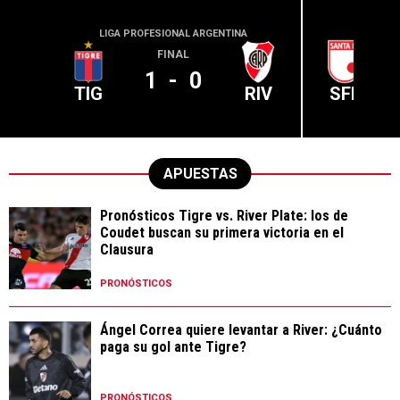
LIGA PROFESIONAL ARGENTINA
CONME
FINAL
1
-
0
TIG
RIV
SFE
APUESTAS
Pronósticos Tigre vs. River Plate: los de
Coudet buscan su primera victoria en el
Clausura
PRONÓSTICOS
Ángel Correa quiere levantar a River: ¿Cuánto
paga su gol ante Tigre?
PRONÓSTICOS