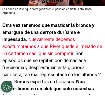
Los once de River que protagonizaron el papelón en Salta. Foto: Copa
Argentina.
Otra vez tenemos que masticar la bronca y
amargura de una derrota durísima e
impensada.
Nuevamente debemos
acostumbrarnos a que River quede eliminado de
un certamen casi que sin competir
. Son
episodios que se repiten con demasiada
frecuencia y desprestigian esta gloriosa
camiseta, tan mal representada en los últimos 2
años. Somos expertos en fracasos.
Nos
convertimos en un club que solo cosechas
frustraciones
. De esas que nos arruinan el
humor y el ánimo. A la felicidad deportiva que