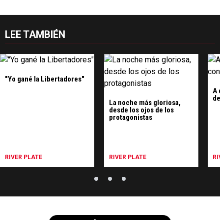
LEE TAMBIÉN
"Yo gané la Libertadores"
A 
de
La noche más gloriosa,
desde los ojos de los
protagonistas
RIVER PLATE
RIVER PLATE
RI