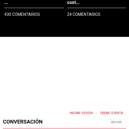
...
cont...
430 COMENTARIOS
24 COMENTARIOS
PUBLICIDAD
INICIAR SESIÓN
CREAR CUENTA
|
CONVERSACIÓN
SIGA ESTA 
SEGUIR