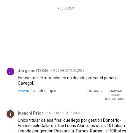
PUBLICIDAD
Comentario de Jorge ndl12345.
Jorge ndl12345
5 DE AGOSTO DE 2025
Estuvo mal el morocho en no dejarle patear el penal al
Cavegol.
RESPONDER
1
0
COMPARTIR
MARCAR
COMO
INAPROPIADO
Comentario de juanchi Priori.
juanchi Priori
5 DE AGOSTO DE 2025
Único titular de esa final que llegó por gestión Donofrio-
Francescoli-Gallardo, fue Lucas Alario, los otros 10 habían
llegado por gestión Passarella-Turnes-Ramon, el fútbol es