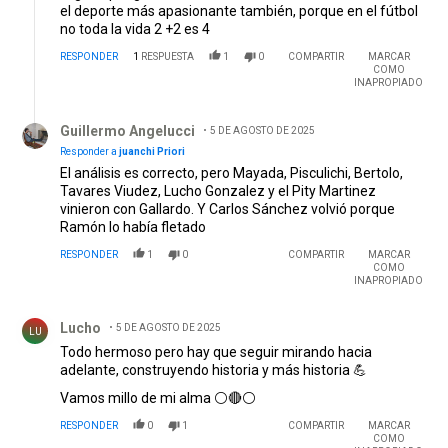
el deporte más apasionante también, porque en el fútbol
no toda la vida 2 +2 es 4
RESPONDER
1
RESPUESTA
1
0
COMPARTIR
MARCAR
COMO
INAPROPIADO
Respuesta de Guillermo Angelucci.
Guillermo Angelucci
5 DE AGOSTO DE 2025
Responder a
juanchi Priori
El análisis es correcto, pero Mayada, Pisculichi, Bertolo,
Tavares Viudez, Lucho Gonzalez y el Pity Martinez
vinieron con Gallardo. Y Carlos Sánchez volvió porque
Ramón lo había fletado
RESPONDER
1
0
COMPARTIR
MARCAR
COMO
INAPROPIADO
Comentario de Lucho.
Lucho
5 DE AGOSTO DE 2025
LU
Todo hermoso pero hay que seguir mirando hacia
adelante, construyendo historia y más historia 💪
Vamos millo de mi alma ⚪🔴⚪
RESPONDER
0
1
COMPARTIR
MARCAR
COMO