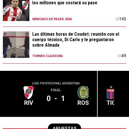
los millones que costará su pase
145
MERCADO DE PASES 2026
Las últimas horas de Coudet: reunión con el
cuerpo técnico, Di Carlo y le preguntaron
sobre Almada
49
TORNEO CLAUSURA
LIGA PROFESIONAL ARGENTINA
LIGA PR
FINAL
0
-
1
RIV
ROS
TIG
APUESTAS