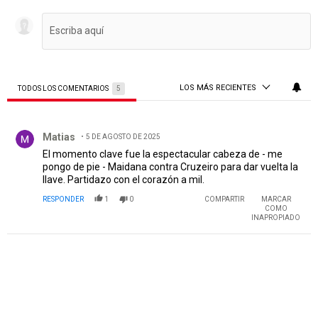
LOS MÁS RECIENTES
TODOS LOS COMENTARIOS
5
Todos los comentarios
Comentario de Matias.
Matias
5 DE AGOSTO DE 2025
El momento clave fue la espectacular cabeza de - me
pongo de pie - Maidana contra Cruzeiro para dar vuelta la
llave. Partidazo con el corazón a mil.
RESPONDER
1
0
COMPARTIR
MARCAR
COMO
INAPROPIADO