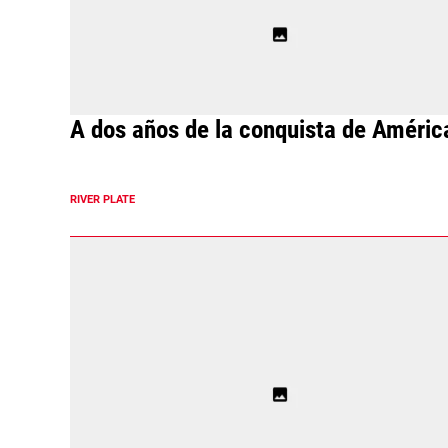
A dos años de la conquista de Améric
RIVER PLATE