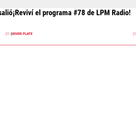
salió
¡Reviví el programa #78 de LPM Radio!
0
RIVER PLATE