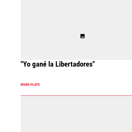
"Yo gané la Libertadores"
RIVER PLATE