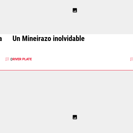
a
Un Mineirazo inolvidable
0
RIVER PLATE