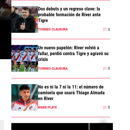
Dos debuts y un regreso clave: la
probable formación de River ante
Tigre
0
TORNEO CLAUSURA
Un nuevo papelón: River volvió a
fallar, perdió contra Tigre y agravó su
crisis
0
TORNEO CLAUSURA
No es ni la 7 ni la 11: el número de
camiseta que usará Thiago Almada
en River
0
RIVER PLATE