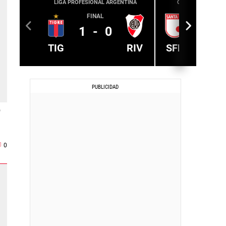
LIGA PROFESIONAL ARGENTINA
CONMEBOL SUDA
FINAL
12/08
21:30
1
-
0
TIG
RIV
SFE
e
0