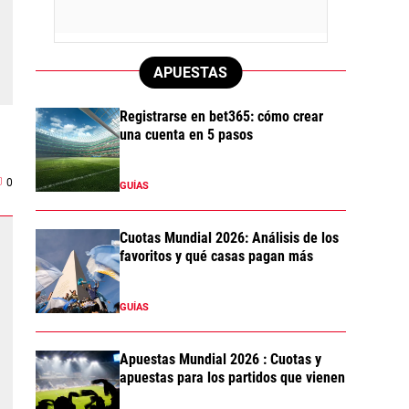
APUESTAS
Registrarse en bet365: cómo crear
una cuenta en 5 pasos
0
GUÍAS
Cuotas Mundial 2026: Análisis de los
favoritos y qué casas pagan más
GUÍAS
Apuestas Mundial 2026 : Cuotas y
apuestas para los partidos que vienen