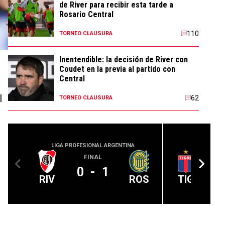
de River para recibir esta tarde a
Rosario Central
110
TORNEO CLAUSURA
Inentendible: la decisión de River con
Coudet en la previa al partido con
Central
l
62
TORNEO CLAUSURA
LIGA PROFESIONAL ARGENTINA
LIGA PROFE
FINAL
0
-
1
RIV
ROS
TIG