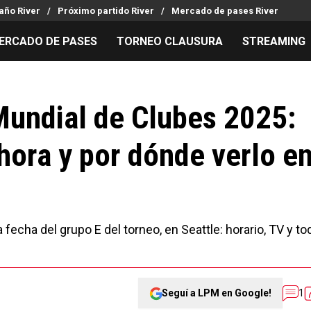
año River
Próximo partido River
Mercado de pases River
ERCADO DE PASES
TORNEO CLAUSURA
STREAMING
MILLONARIOS
LPM PARA EL HINCHA
APUESTA
Mercado de Pases
Streaming
Noticias
 Mundial de Clubes 2025:
Análisis tácticos
Entradas
Guías
hora y por dónde verlo e
Juanfer Quintero
Hinchas
Códigos
Chacho Coudet
Los goles de River
Pronósti
Ex River
Entrevistas
Apuesta d
a fecha del grupo E del torneo, en Seattle: horario, TV y to
Seguí a LPM en Google!
1