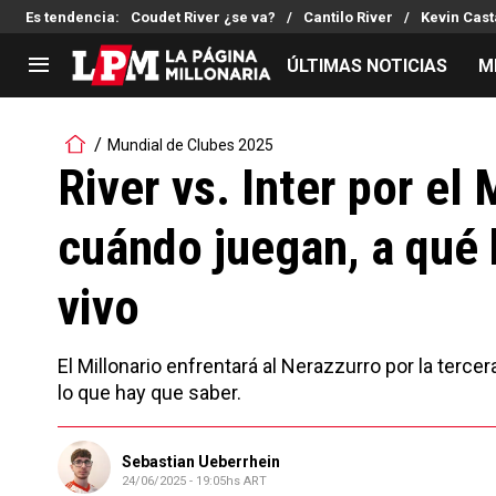
Es tendencia
:
Coudet River ¿se va?
Cantilo River
Kevin Cast
ÚLTIMAS NOTICIAS
M
LIGA PROFESIONAL
TORNEOS
Mundial de Clubes 2025
Noticias
Copa Sudamericana
River vs. Inter por el
Tabla de posiciones
Copa Argentina
cuándo juegan, a qué 
Fixture
Selección Argentina
Reserva
vivo
El Millonario enfrentará al Nerazzurro por la tercer
lo que hay que saber.
Sebastian Ueberrhein
24/06/2025 - 19:05hs ART