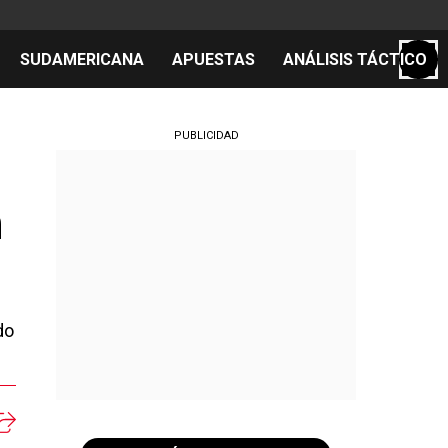
SUDAMERICANA
APUESTAS
ANÁLISIS TÁCTICO
S
PUBLICIDAD
n
cos
el día
do