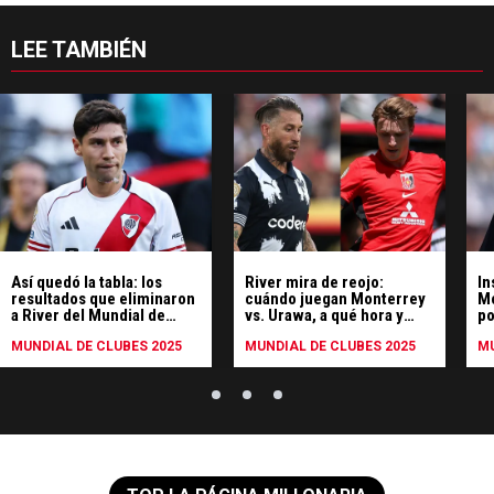
LEE TAMBIÉN
Así quedó la tabla: los
River mira de reojo:
In
resultados que eliminaron
cuándo juegan Monterrey
Mo
a River del Mundial de
vs. Urawa, a qué hora y
po
Clubes
cómo verlo en vivo
MUNDIAL DE CLUBES 2025
MUNDIAL DE CLUBES 2025
MU