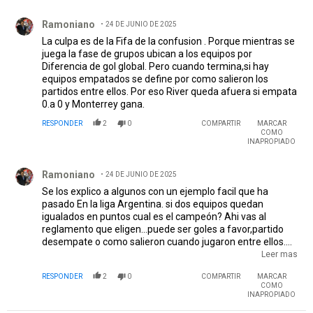
Comentario de Ramoniano.
Ramoniano
24 DE JUNIO DE 2025
La culpa es de la Fifa de la confusion . Porque mientras se
juega la fase de grupos ubican a los equipos por
Diferencia de gol global. Pero cuando termina,si hay
equipos empatados se define por como salieron los
partidos entre ellos. Por eso River queda afuera si empata
0.a 0 y Monterrey gana.
RESPONDER
2
0
COMPARTIR
MARCAR
COMO
INAPROPIADO
Comentario de Ramoniano.
Ramoniano
24 DE JUNIO DE 2025
Se los explico a algunos con un ejemplo facil que ha
pasado En la liga Argentina. si dos equipos quedan
igualados en puntos cual es el campeón? Ahi vas al
reglamento que eligen...puede ser goles a favor,partido
desempate o como salieron cuando jugaron entre ellos.
Bueno aca Fifa decidio que en caso de empate se toma
Leer mas
como norma el resultado entre los equipos
RESPONDER
2
0
COMPARTIR
MARCAR
empatados..por eso Monterrey tiene 1 gol,Inter 1 y River
COMO
0..de ahi la combinación de resultados.
INAPROPIADO