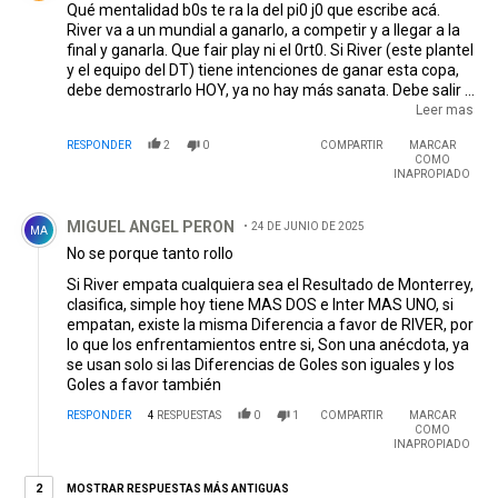
Qué mentalidad b0s te ra la del pi0 j0 que escribe acá.
River va a un mundial a ganarlo, a competir y a llegar a la
final y ganarla. Que fair play ni el 0rt0. Si River (este plantel
y el equipo del DT) tiene intenciones de ganar esta copa,
debe demostrarlo HOY, ya no hay más sanata. Debe salir a
desplegar su futbol y ganarle bien a Inter para dar un
Leer mas
golpe de confianza y que nos respeten los que vengan.
RESPONDER
2
0
COMPARTIR
MARCAR
Deberíamos ganar 2 a 0 o 2 a 1 jugando bien. Parece
COMO
complicado porque no le pudimos hacer un gol a los
INAPROPIADO
mexicanos desperdiciando mucho. Pero Inter tiene que
Comentario de MIGUEL ANGEL PERON.
atacar y dejará espacios.
EDITADO
MIGUEL ANGEL PERON
24 DE JUNIO DE 2025
MA
No se porque tanto rollo
Si River empata cualquiera sea el Resultado de Monterrey,
clasifica, simple hoy tiene MAS DOS e Inter MAS UNO, si
empatan, existe la misma Diferencia a favor de RIVER, por
lo que los enfrentamientos entre si, Son una anécdota, ya
se usan solo si las Diferencias de Goles son iguales y los
Goles a favor también
RESPONDER
4
RESPUESTAS
0
1
COMPARTIR
MARCAR
COMO
INAPROPIADO
2 respuestas más antiguas
MOSTRAR RESPUESTAS MÁS ANTIGUAS
2