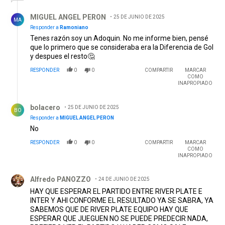
Respuesta de MIGUEL ANGEL PERON.
MIGUEL ANGEL PERON
25 DE JUNIO DE 2025
MA
Responder a
Ramoniano
Tenes razón soy un Adoquin. No me informe bien, pensé
que lo primero que se consideraba era la Diferencia de Gol
y despues el resto🤔
RESPONDER
0
0
COMPARTIR
MARCAR
COMO
INAPROPIADO
Respuesta de bolacero.
bolacero
25 DE JUNIO DE 2025
BO
Responder a
MIGUEL ANGEL PERON
No
RESPONDER
0
0
COMPARTIR
MARCAR
COMO
INAPROPIADO
Comentario de Alfredo PANOZZO.
Alfredo PANOZZO
24 DE JUNIO DE 2025
HAY QUE ESPERAR EL PARTIDO ENTRE RIVER PLATE E
INTER Y AHI CONFORME EL RESULTADO YA SE SABRA, YA
SABEMOS QUE DE RIVER PLATE EQUIPO HAY QUE
ESPERAR QUE JUEGUEN NO SE PUEDE PREDECIR NADA,