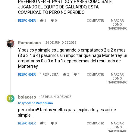
PREFIERO VER EL PARTIDO Y HABER COMO SALE
JUGANDO EL EQUIPO DE GALLARDO, ESTA
COMPLICADITO PERO NO PERDIDO
RESPONDER
1
0
COMPARTIR
MARCAR
COMO
INAPROPIADO
Comentario de Ramoniano.
Ramoniano
24 DE JUNIO DE 2025
Y basico y simple es .. ganando o empatando 2 a 2 o mas
(3 a 3,4 a 4) pasamos sin importar que haga Monterrey. Si
empatanos 0 a 0 o 1 a 1 dependemos del resultado de
Monterrey
RESPONDER
1
RESPUESTA
2
1
COMPARTIR
MARCAR
COMO
INAPROPIADO
Respuesta de bolacero.
bolacero
25 DE JUNIO DE 2025
BO
Responder a
Ramoniano
pero claro!! tantas vueltas para explicarlo y es así de
simple...
RESPONDER
0
0
COMPARTIR
MARCAR
COMO
INAPROPIADO