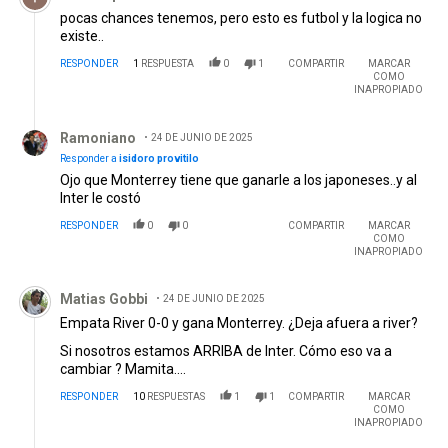
pocas chances tenemos, pero esto es futbol y la logica no
existe..
RESPONDER
1
RESPUESTA
0
1
COMPARTIR
MARCAR
COMO
INAPROPIADO
Respuesta de Ramoniano.
Ramoniano
24 DE JUNIO DE 2025
Responder a
isidoro provitilo
Ojo que Monterrey tiene que ganarle a los japoneses..y al
Inter le costó
RESPONDER
0
0
COMPARTIR
MARCAR
COMO
INAPROPIADO
Comentario de Matias Gobbi.
Matias Gobbi
24 DE JUNIO DE 2025
Empata River 0-0 y gana Monterrey. ¿Deja afuera a river?
Si nosotros estamos ARRIBA de Inter. Cómo eso va a
cambiar ? Mamita....
RESPONDER
10
RESPUESTAS
1
1
COMPARTIR
MARCAR
COMO
INAPROPIADO