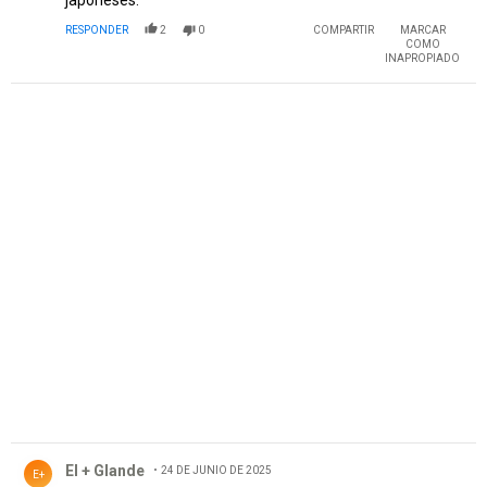
RESPONDER
2
0
COMPARTIR
MARCAR
COMO
INAPROPIADO
PUBLICIDAD
Comentario de El + Glande .
El + Glande
24 DE JUNIO DE 2025
E+