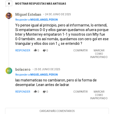
8 respuestas más antiguas
MOSTRAR RESPUESTAS MÁS ANTIGUAS
8
Respuesta de Miguel Esteban.
Miguel Esteban
24 DE JUNIO DE 2025
Responder a
MIGUEL ANGEL PERON
Yo pense igual al principio, pero al informarme, lo entendí,
Si empatamos 0-0 y ellos ganan quedamos afuera porque
Inter y Monterrey empataron 1-1 y nosotros con Mty fue
0-0 también...es así nomás, quedamos con cero gol en ese
triangular y ellos dos con 1 ¿ se entendió ?
RESPONDER
0
0
COMPARTIR
MARCAR
COMO
INAPROPIADO
Respuesta de bolacero.
bolacero
25 DE JUNIO DE 2025
BO
Responder a
MIGUEL ANGEL PERON
las matematicas no cambiaron, pero sì la forma de
desempatar. Lean antes de ladrar.
RESPONDER
0
0
COMPARTIR
MARCAR
COMO
INAPROPIADO
CARGAR MÁS COMENTARIOS