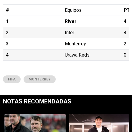
#
Equipos
PT
1
River
4
2
Inter
4
3
Monterrey
2
4
Urawa Reds
0
FIFA
MONTERREY
NOTAS RECOMENDADAS
Este listado muestra los artículos con más comentarios en los últimos 7
Un artículo de tendencia con el título "Dos debuts y un regreso clave
Un artículo de tendencia con el tí