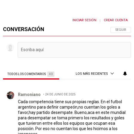
INICIAR SESIÓN
CREAR CUENTA
|
CONVERSACIÓN
SIGA ESTA 
SEGUIR
LOS MÁS RECIENTES
TODOS LOS COMENTARIOS
40
Todos los comentarios
Comentario de Ramoniano.
Ramoniano
24 DE JUNIO DE 2025
Cada competencia tiene sus propias reglas. En el futbol
argentino para definir campeón,no cuentan los goles a
favor,hay partido desempate. Bueno,aca en este mundial
para desempatar se toma primero los resultados y goles
que tuvieron entre ellos los equipos que ocupan esa
posición. Por eso no cuentan los que les hicimos a los
japoneses.