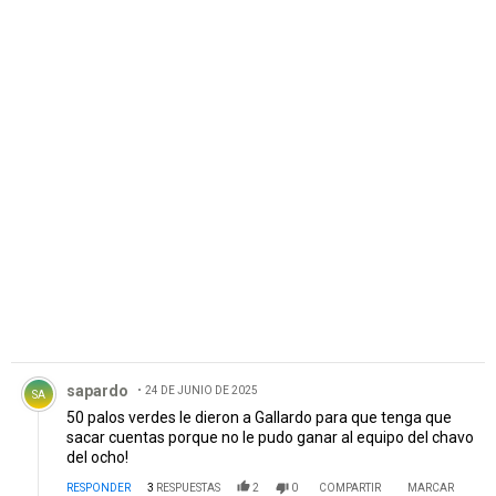
PUBLICIDAD
Comentario de sapardo.
sapardo
24 DE JUNIO DE 2025
SA
50 palos verdes le dieron a Gallardo para que tenga que
sacar cuentas porque no le pudo ganar al equipo del chavo
del ocho!
RESPONDER
3
RESPUESTAS
2
0
COMPARTIR
MARCAR