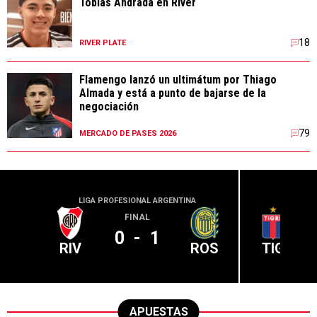
Tobías Andrada en River
18
RIVER PLATE
Flamengo lanzó un ultimátum por Thiago
Almada y está a punto de bajarse de la
negociación
79
MERCADO DE PASES 2026
LIGA PROFESIONAL ARGENTINA
LIGA PR
FINAL
0
-
1
RIV
ROS
TIG
APUESTAS