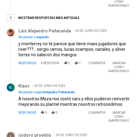
COMO
INAPROPIADO
1 respuesta más antiguas
MOSTRAR RESPUESTAS MÁS ANTIGUAS
1
Respuesta de Luis Alejandro Peñaranda.
Luis Alejandro Peñaranda
24 DE JUNIO DE 2025
Responder a
sapardo
y monterrey no te parece que tiene mass jugadores que
river???... sergio ramos, lucas ocampos, canales, y oliver
torres no salieron dos mangos
RESPONDER
1
RESPUESTA
0
1
COMPARTIR
MARCAR
COMO
INAPROPIADO
Respuesta de Klaus.
Klaus
24 DE JUNIO DE 2025
KL
Responder a
Luis Alejandro Peñaranda
A nosotros Meza nos costó caro y ellos pudieron reinvertir
mejorando su plantel mientras nosotros retrocedimos.
RESPONDER
0
0
COMPARTIR
MARCAR
COMO
INAPROPIADO
Comentario de isidoro provitilo.
isidoro provitilo
24 DE JUNIO DE 2025