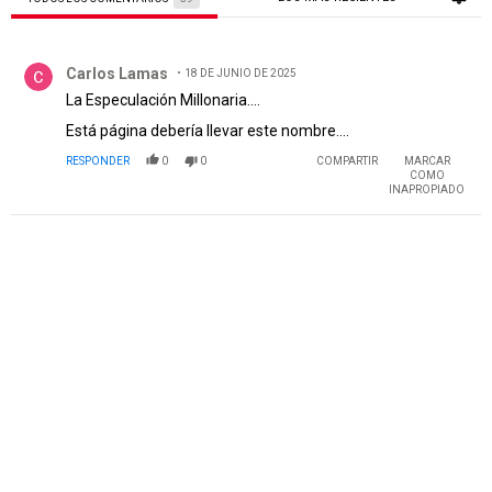
Todos los comentarios
Comentario de Carlos Lamas.
Carlos Lamas
18 DE JUNIO DE 2025
La Especulación Millonaria....
Está página debería llevar este nombre....
RESPONDER
0
0
COMPARTIR
MARCAR
COMO
INAPROPIADO
PUBLICIDAD