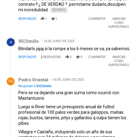
contrato !! ¿ DE VERDAD ? .permitame dudarlo,disculpen
mi incredulidad.
EDITADO
RESPONDER
1
1
COMPARTIR
MARCAR
COMO
INAPROPIADO
Comentario de VICOmillo.
VICOmillo
16 DE JUNIO DE 2025
VI
Blindarlo jajaj si la rompe a los 6 meses se va, ya sabemos.
RESPONDER
2
RESPUESTAS
3
0
COMPARTIR
MARCAR
COMO
INAPROPIADO
Respuesta de Pedro Oriental.
Pedro Oriental
16 DE JUNIO DE 2025
PO
Responder a
VICOmillo
Pero se va dejando una gran suma como ocurriò con
Mastantuono
Luego si River tiene un presupesto anual de futbol
profesional de 100 palos verdes para galoppos, matias
rojas, bustos, lanzinis, pitys y gallardos q culpa tienen los
pibes
Villagra + Castaño, incluyendo solo un año de sus