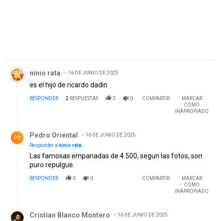
Comentario de ninio rata.
ninio rata
16 DE JUNIO DE 2025
es el hijo de ricardo dadin
RESPONDER
2
RESPUESTAS
3
0
COMPARTIR
MARCAR
COMO
INAPROPIADO
Respuesta de Pedro Oriental.
Pedro Oriental
16 DE JUNIO DE 2025
PO
Responder a
ninio rata
Las famosas empanadas de 4.500, segun las fotos, son
puro repulgue.
RESPONDER
0
0
COMPARTIR
MARCAR
COMO
INAPROPIADO
Respuesta de Cristian Blanco Montero.
Cristian Blanco Montero
16 DE JUNIO DE 2025