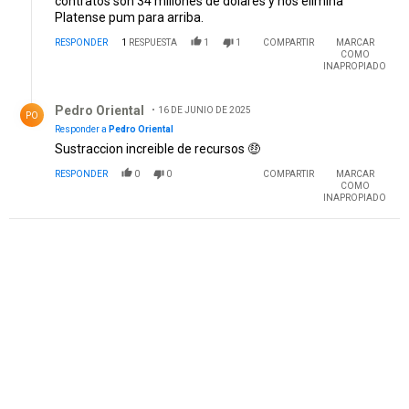
contratos son 34 millones de dolares y nos elimina
Platense pum para arriba.
RESPONDER
1
RESPUESTA
1
1
COMPARTIR
MARCAR
COMO
INAPROPIADO
Respuesta de Pedro Oriental.
Pedro Oriental
16 DE JUNIO DE 2025
PO
Responder a
Pedro Oriental
Sustraccion increible de recursos 🤑
RESPONDER
0
0
COMPARTIR
MARCAR
COMO
INAPROPIADO
PUBLICIDAD