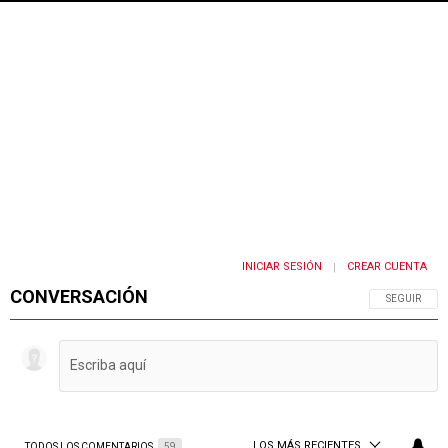
INICIAR SESIÓN
CREAR CUENTA
|
CONVERSACIÓN
SIGA ESTA 
SEGUIR
LOS MÁS RECIENTES
TODOS LOS COMENTARIOS
59