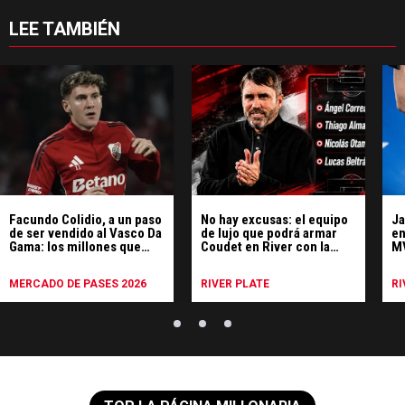
LEE TAMBIÉN
Facundo Colidio, a un paso
No hay excusas: el equipo
Ja
de ser vendido al Vasco Da
de lujo que podrá armar
en
Gama: los millones que
Coudet en River con la
MV
recibiría River
llegada de Almada
el
MERCADO DE PASES 2026
RIVER PLATE
RI