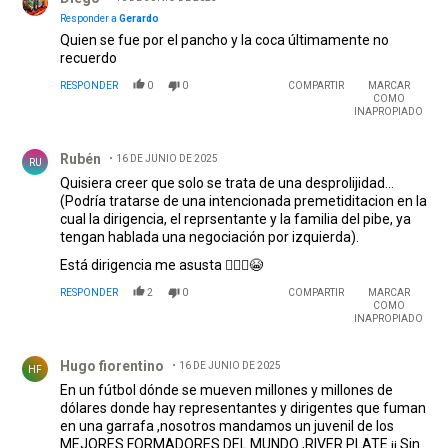
Responder a
Gerardo
Quien se fue por el pancho y la coca últimamente no
recuerdo
RESPONDER
0
0
COMPARTIR
MARCAR
COMO
INAPROPIADO
Comentario de Rubén.
Rubén
16 DE JUNIO DE 2025
RU
Quisiera creer que solo se trata de una desprolijidad...
(Podría tratarse de una intencionada premetiditacion en la
cual la dirigencia, el reprsentante y la familia del pibe, ya
tengan hablada una negociación por izquierda).
Está dirigencia me asusta 🤦🏻‍♂️😭
RESPONDER
2
0
COMPARTIR
MARCAR
COMO
INAPROPIADO
Comentario de Hugo fiorentino.
Hugo fiorentino
16 DE JUNIO DE 2025
HF
En un fútbol dónde se mueven millones y millones de
dólares donde hay representantes y dirigentes que fuman
en una garrafa ,nosotros mandamos un juvenil de los
MEJORES FORMADORES DEL MUNDO ,RIVER PLATE ¡¡ Sin