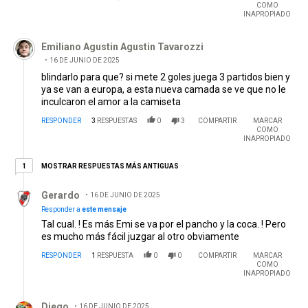
COMO
INAPROPIADO
Comentario de Emiliano Agustin Agustin Tavarozzi.
Emiliano Agustin Agustin Tavarozzi
16 DE JUNIO DE 2025
blindarlo para que? si mete 2 goles juega 3 partidos bien y
ya se van a europa, a esta nueva camada se ve que no le
inculcaron el amor a la camiseta
RESPONDER
3
RESPUESTAS
0
3
COMPARTIR
MARCAR
COMO
INAPROPIADO
1 respuesta más antiguas
MOSTRAR RESPUESTAS MÁS ANTIGUAS
1
Respuesta de Gerardo.
Gerardo
16 DE JUNIO DE 2025
Responder a
este mensaje
Tal cual. ! Es más Emi se va por el pancho y la coca. ! Pero
es mucho más fácil juzgar al otro obviamente
RESPONDER
1
RESPUESTA
0
0
COMPARTIR
MARCAR
COMO
INAPROPIADO
Respuesta de Diego.
Diego
16 DE JUNIO DE 2025