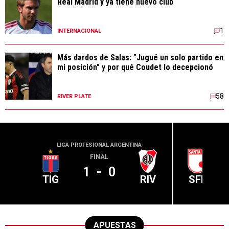
Real Madrid y ya tiene nuevo club
1
INTERNACIONAL
Más dardos de Salas: "Jugué un solo partido en
mi posición" y por qué Coudet lo decepcionó
58
RIVER PLATE
LIGA PROFESIONAL ARGENTINA
CONME
FINAL
1
-
0
TIG
RIV
SFE
APUESTAS