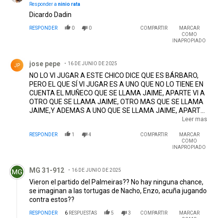
Responder a
ninio rata
Dicardo Dadin
RESPONDER
0
0
COMPARTIR
MARCAR
COMO
INAPROPIADO
Comentario de jose pepe.
jose pepe
16 DE JUNIO DE 2025
JP
NO LO VI JUGAR A ESTE CHICO DICE QUE ES BÁRBARO,
PERO EL QUE SÍ VI JUGAR ES A UNO QUE NO LO TIENE EN
CUENTA EL MUÑECO QUE SE LLAMA JAIME, APARTE VI A
OTRO QUE SE LLAMA JAIME, OTRO MAS QUE SE LLAMA
JAIME,Y ADEMAS A UNO QUE SE LLAMA JAIME, APARTE
DE JAIME, MUÑECO Y LA RECALCADA OSTRA DE TU TÍA
Leer mas
LA DE ACAPULCO ¿QUÉ ESPERAS PARA CONVOCAR A
RESPONDER
1
4
COMPARTIR
MARCAR
JAIME?
COMO
INAPROPIADO
Comentario de MG 31-912.
MG 31-912
16 DE JUNIO DE 2025
Vieron el partido del Palmeiras?? No hay ninguna chance,
se imaginan a las tortugas de Nacho, Enzo, acuña jugando
contra estos??
RESPONDER
6
RESPUESTAS
5
3
COMPARTIR
MARCAR