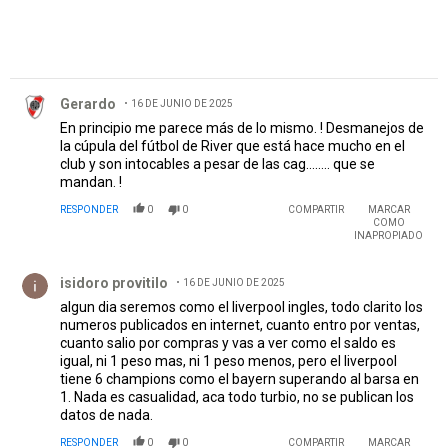
Comentario de Gerardo.
Gerardo
16 DE JUNIO DE 2025
En principio me parece más de lo mismo. ! Desmanejos de
la cúpula del fútbol de River que está hace mucho en el
club y son intocables a pesar de las cag........ que se
mandan. !
RESPONDER
0
0
COMPARTIR
MARCAR
COMO
INAPROPIADO
Comentario de isidoro provitilo.
isidoro provitilo
16 DE JUNIO DE 2025
algun dia seremos como el liverpool ingles, todo clarito los
numeros publicados en internet, cuanto entro por ventas,
cuanto salio por compras y vas a ver como el saldo es
igual, ni 1 peso mas, ni 1 peso menos, pero el liverpool
tiene 6 champions como el bayern superando al barsa en
1. Nada es casualidad, aca todo turbio, no se publican los
datos de nada.
RESPONDER
0
0
COMPARTIR
MARCAR