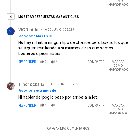
COMO
INAPROPIADO
4 respuestas más antiguas
MOSTRAR RESPUESTAS MÁS ANTIGUAS
4
Respuesta de VICOmillo.
VICOmillo
16 DE JUNIO DE 2025
VI
Responder a
MG 31-912
No hay ni habia ningun tipo de chance, pero bueno los que
se siguen mintiendo a si mismos diran que somos
bosteros o pesimistas
RESPONDER
0
2
COMPARTIR
MARCAR
COMO
INAPROPIADO
Respuesta de Tinchocba13.
Tinchocba13
16 DE JUNIO DE 2025
Responder a
este mensaje
Ni hablar del psg lo paso por arriba a la leti
RESPONDER
1
1
COMPARTIR
MARCAR
COMO
INAPROPIADO
CARGAR MÁS COMENTARIOS