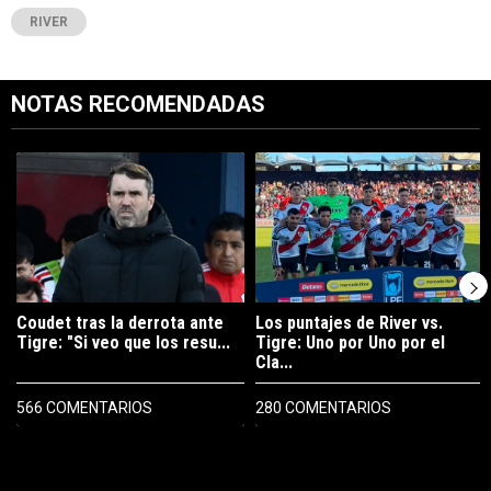
RIVER
NOTAS RECOMENDADAS
Este listado muestra los artículos con más comentarios en los últimos 7
Un artículo de tendencia con el título "Coudet tras la derrota ante Ti
Un artículo de tendencia con el tít
Coudet tras la derrota ante
Los puntajes de River vs.
Tigre: "Si veo que los resu...
Tigre: Uno por Uno por el
Cla...
566 COMENTARIOS
280 COMENTARIOS
PUBLICIDAD