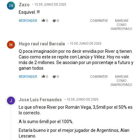
Zazo
15 DE JUNIO DE 2025
ZA
Esquivel. !!!
RESPONDER
0
0
COMPARTIR
MARCAR
COMO
INAPROPIADO
Comentario de Hugo raul raul Barcala.
Hugo raul raul Barcala
15 DE JUNIO DE 2025
Q poca imaginación por no decir envidia por River q tienen.
Caso como este se repite con Lanús y Vélez. Hoy no vale
más de 2 millones. Se asocian por un porcentaje a futuro y
ganan todos
RESPONDER
0
0
COMPARTIR
MARCAR
COMO
INAPROPIADO
Comentario de Jose Luis Fernandes.
Jose Luis Fernandes
15 DE JUNIO DE 2025
Lo que ofrece River por Román Vega, 3,5mill por el 50% es
lo correcto.
A lo sumo 6mill por el 100%.
Estaría bueno ir por el mejor jugador de Argentinos, Alan
Lescano.