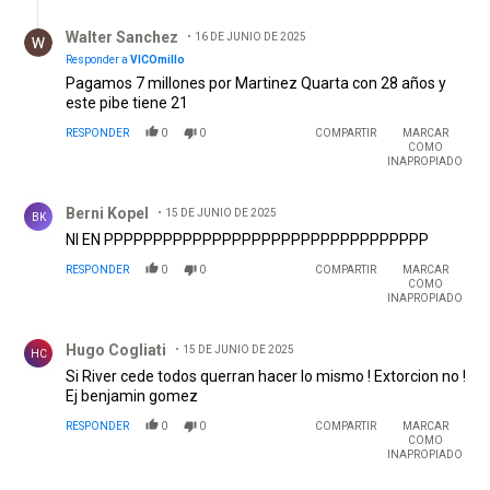
Respuesta de Walter Sanchez.
Walter Sanchez
16 DE JUNIO DE 2025
Responder a
VICOmillo
Pagamos 7 millones por Martinez Quarta con 28 años y
este pibe tiene 21
RESPONDER
0
0
COMPARTIR
MARCAR
COMO
INAPROPIADO
Comentario de Berni Kopel.
Berni Kopel
15 DE JUNIO DE 2025
BK
NI EN PPPPPPPPPPPPPPPPPPPPPPPPPPPPPPPPP
RESPONDER
0
0
COMPARTIR
MARCAR
COMO
INAPROPIADO
Comentario de Hugo Cogliati.
Hugo Cogliati
15 DE JUNIO DE 2025
HC
Si River cede todos querran hacer lo mismo ! Extorcion no !
Ej benjamin gomez
RESPONDER
0
0
COMPARTIR
MARCAR
COMO
INAPROPIADO
Comentario de Zazo.