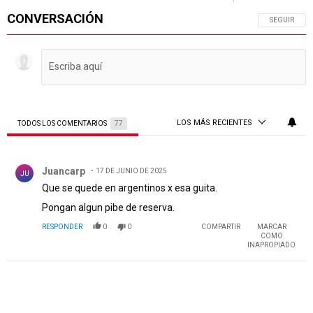
CONVERSACIÓN
SIGA ESTA 
SEGUIR
LOS MÁS RECIENTES
TODOS LOS COMENTARIOS
77
Todos los comentarios
Comentario de Juancarp.
Juancarp
17 DE JUNIO DE 2025
JU
Que se quede en argentinos x esa guita.
Pongan algun pibe de reserva.
RESPONDER
0
0
COMPARTIR
MARCAR
COMO
INAPROPIADO