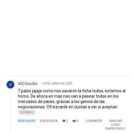
PUBLICIDAD
Comentario de VICOmillo.
VICOmillo
16 DE JUNIO DE 2025
VI
7 palos jajaja como nos sacaron la ficha todos, estamos al
horno. De ahora en mas nos van a pasear todos en los
mercados de pases, gracias a los genios de las
negociaciones. Ofrezcanle en cuotas a ver si aceptan
EDITADO
RESPONDER
1
RESPUESTA
2
0
COMPARTIR
MARCAR
COMO
INAPROPIADO