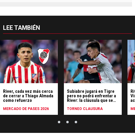
LEE TAMBIÉN
River, cada vez más cerca
Subiabre jugará en Tigre
Ri
de cerrar a Thiago Almada
pero no podrá enfrentar a
Vi
como refuerzo
River: la cláusula que se
ac
incluyó
qu
MERCADO DE PASES 2026
TORNEO CLAUSURA
ME