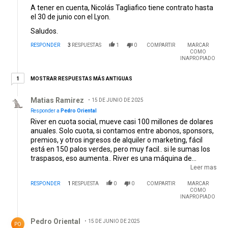
A tener en cuenta, Nicolás Tagliafico tiene contrato hasta
el 30 de junio con el Lyon.
Saludos.
RESPONDER
3
RESPUESTAS
1
0
COMPARTIR
MARCAR
COMO
INAPROPIADO
1 respuesta más antiguas
MOSTRAR RESPUESTAS MÁS ANTIGUAS
1
Respuesta de Matias Ramirez.
Matias Ramirez
15 DE JUNIO DE 2025
Responder a
Pedro Oriental
River en cuota social, mueve casi 100 millones de dolares
anuales. Solo cuota, si contamos entre abonos, sponsors,
premios, y otros ingresos de alquiler o marketing, fácil
está en 150 palos verdes, pero muy facil.. si le sumas los
traspasos, eso aumenta.. River es una máquina de
generar ingresos, y vos querés que operen como un
Leer mas
equipo argentino, cuando vive totalmente otra realidad
RESPONDER
1
RESPUESTA
0
0
COMPARTIR
MARCAR
totalmente diferente.
COMO
INAPROPIADO
Respuesta de Pedro Oriental.
Pedro Oriental
15 DE JUNIO DE 2025
PO