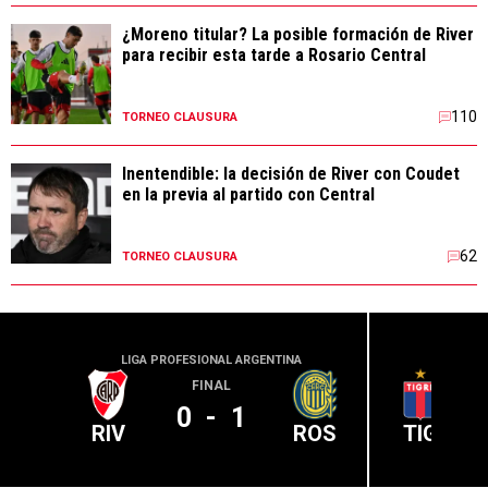
¿Moreno titular? La posible formación de River
para recibir esta tarde a Rosario Central
110
TORNEO CLAUSURA
Inentendible: la decisión de River con Coudet
en la previa al partido con Central
62
TORNEO CLAUSURA
LIGA PROFESIONAL ARGENTINA
LIGA PR
FINAL
0
-
1
RIV
ROS
TIG