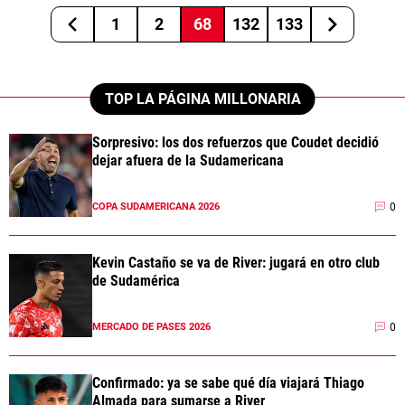
1
2
68
132
133
TOP LA PÁGINA MILLONARIA
Sorpresivo: los dos refuerzos que Coudet decidió
dejar afuera de la Sudamericana
0
COPA SUDAMERICANA 2026
Kevin Castaño se va de River: jugará en otro club
de Sudamérica
0
MERCADO DE PASES 2026
Confirmado: ya se sabe qué día viajará Thiago
Almada para sumarse a River