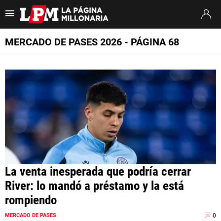
Es tendencia
:
Thiago Almada River
Jaime Peñarol River
River vs. Tig
MERCADO DE PASES 2026 - PÁGINA 68
ULTIMAS NOTICIAS
STREAMING
TORNEO CLAUSURA
SUDAMERICANA
MERCADO DE PASES
FIXTURE
La venta inesperada que podría cerrar
River: lo mandó a préstamo y la está
POSICIONES
rompiendo
OPINIÓN
0
MERCADO DE PASES