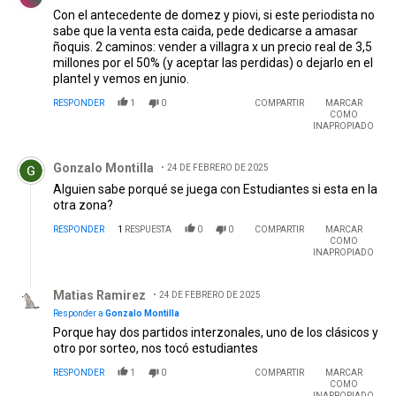
Con el antecedente de domez y piovi, si este periodista no
sabe que la venta esta caida, pede dedicarse a amasar
ñoquis. 2 caminos: vender a villagra x un precio real de 3,5
millones por el 50% (y aceptar las perdidas) o dejarlo en el
plantel y vemos en junio.
RESPONDER
1
0
COMPARTIR
MARCAR
COMO
INAPROPIADO
Comentario de Gonzalo Montilla.
Gonzalo Montilla
24 DE FEBRERO DE 2025
Alguien sabe porqué se juega con Estudiantes si esta en la
otra zona?
RESPONDER
1
RESPUESTA
0
0
COMPARTIR
MARCAR
COMO
INAPROPIADO
Respuesta de Matias Ramirez.
Matias Ramirez
24 DE FEBRERO DE 2025
Responder a
Gonzalo Montilla
Porque hay dos partidos interzonales, uno de los clásicos y
otro por sorteo, nos tocó estudiantes
RESPONDER
1
0
COMPARTIR
MARCAR
COMO
INAPROPIADO