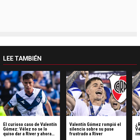
LEE TAMBIÉN
El curioso caso de Valentín
Valentín Gómez rompió el
¿R
Gómez: Vélez no se lo
silencio sobre su pase
Vé
quiso dar a River y ahora
frustrado a River
im
se va a bajo costo
G