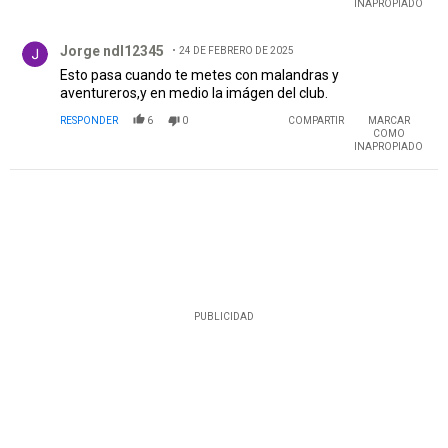
INAPROPIADO
Comentario de Jorge ndl12345.
Jorge ndl12345
24 DE FEBRERO DE 2025
Esto pasa cuando te metes con malandras y
aventureros,y en medio la imágen del club.
RESPONDER
6
0
COMPARTIR
MARCAR
COMO
INAPROPIADO
PUBLICIDAD