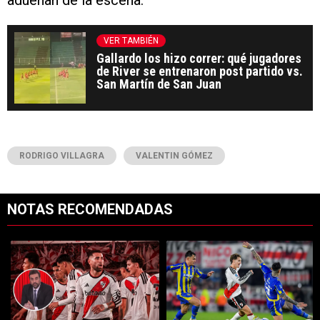
adueñan de la escena.
VER TAMBIÉN
Gallardo los hizo correr: qué jugadores
de River se entrenaron post partido vs.
San Martín de San Juan
RODRIGO VILLAGRA
VALENTIN GÓMEZ
NOTAS RECOMENDADAS
Este listado muestra los artículos con más comentarios en los últimos 7
Un artículo de tendencia con el título "Opinión: sin fútbol, sin rumbo 
Un artículo de tendencia con el t