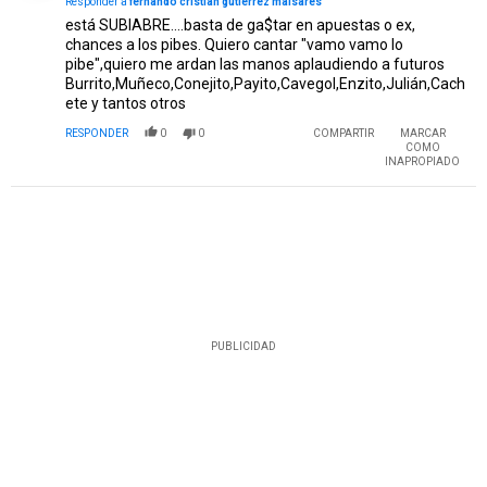
Responder a
fernando cristian gutierrez maisares
está SUBIABRE....basta de ga$tar en apuestas o ex,
chances a los pibes. Quiero cantar "vamo vamo lo
pibe",quiero me ardan las manos aplaudiendo a futuros
Burrito,Muñeco,Conejito,Payito,Cavegol,Enzito,Julián,Cach
ete y tantos otros
RESPONDER
0
0
COMPARTIR
MARCAR
COMO
INAPROPIADO
PUBLICIDAD