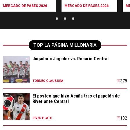
MERCADO DE PASES 2026
MERCADO DE PASES 2026
ME
TOP LA PÁGINA MILLONARIA
Jugador x Jugador vs. Rosario Central
378
TORNEO CLAUSURA
El posteo que hizo Acuña tras el papelón de
River ante Central
132
RIVER PLATE