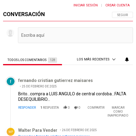
INICIAR SESIÓN
CREAR CUENTA
|
CONVERSACIÓN
SIGA ESTA 
SEGUIR
LOS MÁS RECIENTES
TODOS LOS COMENTARIOS
128
Todos los comentarios
Comentario de fernando cristian gutierrez maisares.
fernando cristian gutierrez maisares
25 DE FEBRERO DE 2025
Brito...compra a LUIS ANGULO de central cordoba...FALTA
DESEQUILIBRIO...
RESPONDER
1
RESPUESTA
0
0
COMPARTIR
MARCAR
COMO
INAPROPIADO
Respuesta de Walter Para Vender.
Walter Para Vender
26 DE FEBRERO DE 2025
WP