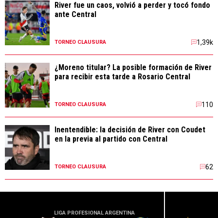
River fue un caos, volvió a perder y tocó fondo
ante Central
1,39k
TORNEO CLAUSURA
¿Moreno titular? La posible formación de River
para recibir esta tarde a Rosario Central
110
TORNEO CLAUSURA
Inentendible: la decisión de River con Coudet
en la previa al partido con Central
62
TORNEO CLAUSURA
LIGA PROFESIONAL ARGENTINA
LIGA PR