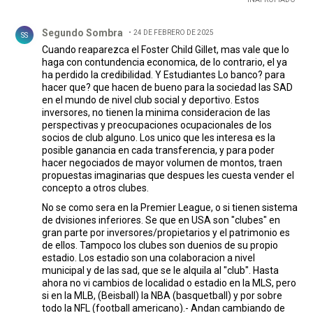
Comentario de Segundo Sombra.
Segundo Sombra
24 DE FEBRERO DE 2025
SS
Cuando reaparezca el Foster Child Gillet, mas vale que lo
haga con contundencia economica, de lo contrario, el ya
ha perdido la credibilidad. Y Estudiantes Lo banco? para
hacer que? que hacen de bueno para la sociedad las SAD
en el mundo de nivel club social y deportivo. Estos
inversores, no tienen la minima consideracion de las
perspectivas y preocupaciones ocupacionales de los
socios de club alguno. Los unico que les interesa es la
posible ganancia en cada transferencia, y para poder
hacer negociados de mayor volumen de montos, traen
propuestas imaginarias que despues les cuesta vender el
concepto a otros clubes.
No se como sera en la Premier League, o si tienen sistema
de dvisiones inferiores. Se que en USA son "clubes" en
gran parte por inversores/propietarios y el patrimonio es
de ellos. Tampoco los clubes son duenios de su propio
estadio. Los estadio son una colaboracion a nivel
municipal y de las sad, que se le alquila al "club". Hasta
ahora no vi cambios de localidad o estadio en la MLS, pero
si en la MLB, (Beisball) la NBA (basquetball) y por sobre
todo la NFL (football americano).- Andan cambiando de