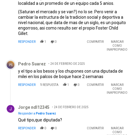
localidad a un promedio de un equipo cada 5 anios.
(Saturan el mercado y se van?) no lo se. Pero venir a
cambiar la estructura de la tradicion social y deportiva a
nivel nacional, que data de mas de un siglo, es un poquito
engorroso, asi como resulto ser el propio Foster Child
Gillet.
RESPONDER
1
3
COMPARTIR
MARCAR
COMO
INAPROPIADO
Comentario de Pedro Suarez.
Pedro Suarez
24 DE FEBRERO DE 2025
PS
y el tipo a los besos y los chupones con una diputada de
milei en los palcos de boque hace 2 semanas
RESPONDER
1
RESPUESTA
1
3
COMPARTIR
MARCAR
COMO
INAPROPIADO
Respuesta de Jorge ndl12345.
Jorge ndl12345
24 DE FEBRERO DE 2025
Responder a
Pedro Suarez
Qué tipo,que diputada?
RESPONDER
0
0
COMPARTIR
MARCAR
COMO