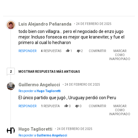
Comentario de Luis Alejandro Peñaranda.
Luis Alejandro Peñaranda
24 DE FEBRERO DE 2025
todo bien con villagra... pero el negociado de enzo jugo
mejor. Incluso fonseca es mejor que kraneviter, y fue el
primero al cual lo hecharon
RESPONDER
4
RESPUESTAS
1
2
COMPARTIR
MARCAR
COMO
INAPROPIADO
2 respuestas más antiguas
MOSTRAR RESPUESTAS MÁS ANTIGUAS
2
Respuesta de Guillermo Angelucci.
Guillermo Angelucci
24 DE FEBRERO DE 2025
Responder a
Hugo Taglioretti
El único partido que jugó , Uruguay perdió con Peru
RESPONDER
1
RESPUESTA
0
0
COMPARTIR
MARCAR
COMO
INAPROPIADO
Respuesta de Hugo Taglioretti.
Hugo Taglioretti
24 DE FEBRERO DE 2025
Responder a
Guillermo Angelucci