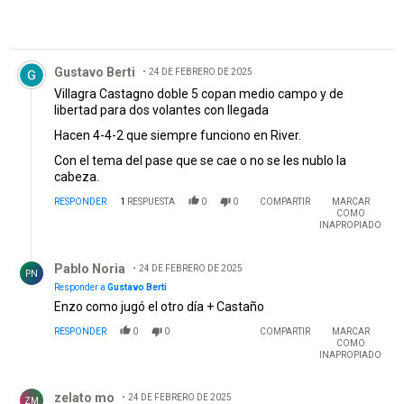
Comentario de Gustavo Berti.
Gustavo Berti
24 DE FEBRERO DE 2025
Villagra Castagno doble 5 copan medio campo y de
libertad para dos volantes con llegada
Hacen 4-4-2 que siempre funciono en River.
Con el tema del pase que se cae o no se les nublo la
cabeza.
RESPONDER
1
RESPUESTA
0
0
COMPARTIR
MARCAR
COMO
INAPROPIADO
Respuesta de Pablo Noria.
Pablo Noria
24 DE FEBRERO DE 2025
PN
Responder a
Gustavo Berti
Enzo como jugó el otro día + Castaño
RESPONDER
0
0
COMPARTIR
MARCAR
COMO
INAPROPIADO
Comentario de zelato mo.
zelato mo
24 DE FEBRERO DE 2025
ZM