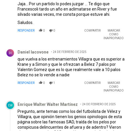
Jaja... Por un partido lo podes juzgar ... Te digo que
Francescoli tardo un año en aclimatarse en River y fue
silvado varias veces, me consta porque estuve ahi.
Saludos.
RESPONDER
0
0
COMPARTIR
MARCAR
COMO
INAPROPIADO
Comentario de Daniel Iacovone.
Daniel Iacovone
24 DE FEBRERO DE 2025
DI
que vuelva a los entrenamientos Villagra que es superior a
Krane y a Simon y que le ofrezcan a Belez 7 palos por
Valentin Gomez que es lo que realmente vale a 10 palos
Belez no se lo vende a nadie
RESPONDER
0
1
COMPARTIR
MARCAR
COMO
INAPROPIADO
Comentario de Enrique Walter Walter Martínez.
Enrique Walter Walter Martínez
24 DE FEBRERO DE 2025
EW
Pregunto, ante temas como los del futbolista de Vélez y
Villagra, que opinión tienen los genios opinologos de esta
página sobre las famosas SAD, traída de los pelos por
conspicuoa delincuentes de afuera y de adentro? Vieron