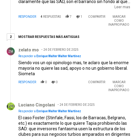
claramente que las SAD, son el barranco sin fondo al que
caerán los clubes que se metan en ese asunto, los socios
Leer mas
actuales de esos clubes se quedarán solo con la camiseta.
RESPONDER
4
RESPUESTAS
7
1
COMPARTIR
MARCAR
Viendo lo sucedido , por ejemplo con Juventus, y por los
COMO
negocios espureos de sus dirigentes, tu camiseta, se va al
INAPROPIADO
descenso. Arreglan partidos, resultados acomodan
árbitros, además, están las casas de apuestas,
2 respuestas más antiguas
MOSTRAR RESPUESTAS MÁS ANTIGUAS
2
pregúntenle a Burruchaga que le pasó? Cuidemos
Respuesta de zelato mo.
nuestras instituciones, no pongan de presidente a
zelato mo
24 DE FEBRERO DE 2025
impresentables. Y NO HAGAN NEGOCIOS CON MAFIOSOS.
ZM
Responder a
Enrique Walter Walter Martínez
Siendo vos un opi opinologo mas, te aclaro que la enorme
mayoria no quiere las sad, apoyo o no un gobierno liberal.
Siometa
RESPONDER
0
0
COMPARTIR
MARCAR
COMO
INAPROPIADO
Respuesta de Luciano Cingolani.
Luciano Cingolani
24 DE FEBRERO DE 2025
Responder a
Enrique Walter Walter Martínez
El caso Foster (Stinfale, Fassi, los de Barracas, Belgrano,
etc.) es exactamente lo que quiere Tapia prohibiendo las
SAD: que inversores fantasma usen la estructura de los
clubes para sus negocios turbios amparados en dirigentes