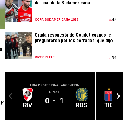
de final de la Sudamericana
45
COPA SUDAMERICANA 2026
Cruda respuesta de Coudet cuando le
preguntaron por los borrados: qué dijo
ar
94
RIVER PLATE
LIGA PROFESIONAL ARGENTINA
LIGA PROFE
FINAL
0
-
1
 y
RIV
ROS
TIG