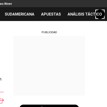
es River
SUDAMERICANA
APUESTAS
ANÁLISIS TÁCTICO
S
PUBLICIDAD
a
cos
el día
n