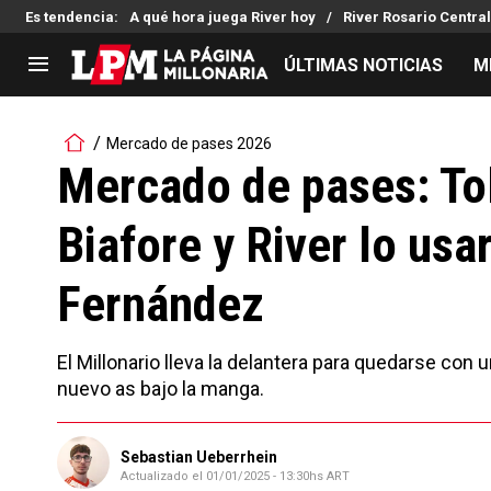
Es tendencia
:
A qué hora juega River hoy
River Rosario Central
ÚLTIMAS NOTICIAS
M
LIGA PROFESIONAL
TORNEOS
Mercado de pases 2026
Noticias
Copa Sudamericana
Mercado de pases: Tol
Tabla de posiciones
Copa Argentina
Biafore y River lo usa
Fixture
Selección Argentina
Reserva
Fernández
El Millonario lleva la delantera para quedarse con u
nuevo as bajo la manga.
Sebastian Ueberrhein
Actualizado el
01/01/2025 - 13:30hs ART