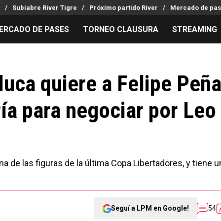
Subiabre River Tigre
Próximo partido River
Mercado de pas
ERCADO DE PASES
TORNEO CLAUSURA
STREAMING
MILLONARIOS
LPM PARA EL HINCHA
APUESTA
Mercado de Pases
Streaming
Noticias
uca quiere a Felipe Peñ
Análisis tácticos
Entradas
Guías
ría para negociar por Leo
Juanfer Quintero
Hinchas
Códigos
Chacho Coudet
Los goles de River
Pronósti
Ex River
Entrevistas
Apuesta d
na de las figuras de la última Copa Libertadores, y tiene u
Seguí a LPM en Google!
54