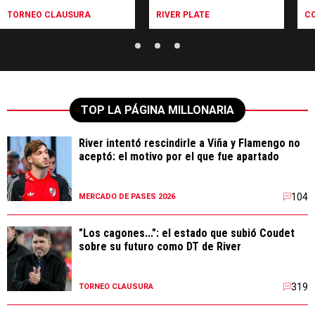
Reserva
sa
TORNEO CLAUSURA
RIVER PLATE
C
TOP LA PÁGINA MILLONARIA
River intentó rescindirle a Viña y Flamengo no
aceptó: el motivo por el que fue apartado
104
MERCADO DE PASES 2026
"Los cagones...": el estado que subió Coudet
sobre su futuro como DT de River
319
TORNEO CLAUSURA