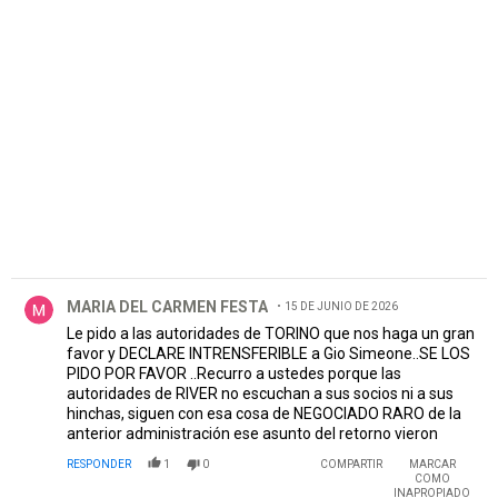
PUBLICIDAD
Comentario de MARIA DEL CARMEN FESTA.
MARIA DEL CARMEN FESTA
15 DE JUNIO DE 2026
Le pido a las autoridades de TORINO que nos haga un gran
favor y DECLARE INTRENSFERIBLE a Gio Simeone..SE LOS
PIDO POR FAVOR ..Recurro a ustedes porque las
autoridades de RIVER no escuchan a sus socios ni a sus
hinchas, siguen con esa cosa de NEGOCIADO RARO de la
anterior administración ese asunto del retorno vieron
RESPONDER
1
0
COMPARTIR
MARCAR
COMO
INAPROPIADO