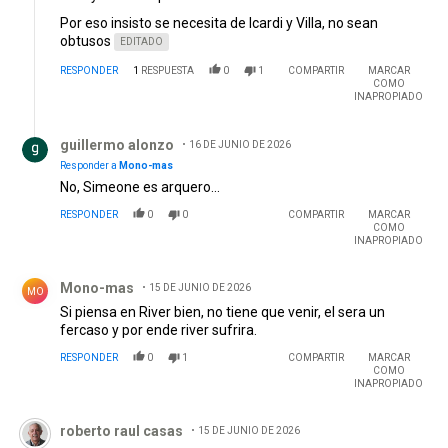
Por eso insisto se necesita de Icardi y Villa, no sean
obtusos
EDITADO
RESPONDER
1
RESPUESTA
0
1
COMPARTIR
MARCAR
COMO
INAPROPIADO
Respuesta de guillermo alonzo.
guillermo alonzo
16 DE JUNIO DE 2026
Responder a
Mono-mas
No, Simeone es arquero...
RESPONDER
0
0
COMPARTIR
MARCAR
COMO
INAPROPIADO
Comentario de Mono-mas.
Mono-mas
15 DE JUNIO DE 2026
MO
Si piensa en River bien, no tiene que venir, el sera un
fercaso y por ende river sufrira.
RESPONDER
0
1
COMPARTIR
MARCAR
COMO
INAPROPIADO
Comentario de roberto raul casas.
roberto raul casas
15 DE JUNIO DE 2026