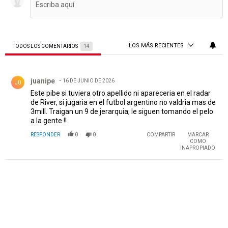
LOS MÁS RECIENTES
TODOS LOS COMENTARIOS
14
Todos los comentarios
Comentario de juanipe.
juanipe
16 DE JUNIO DE 2026
JU
Este pibe si tuviera otro apellido ni apareceria en el radar
de River, si jugaria en el futbol argentino no valdria mas de
3mill. Traigan un 9 de jerarquia, le siguen tomando el pelo
a la gente !!
RESPONDER
0
0
COMPARTIR
MARCAR
COMO
INAPROPIADO