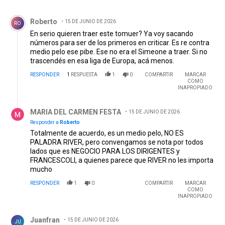
Comentario de Roberto.
Roberto
15 DE JUNIO DE 2026
RO
En serio quieren traer este tomuer? Ya voy sacando
números para ser de los primeros en criticar. Es re contra
medio pelo ese pibe. Ese no era el Simeone a traer. Si no
trascendés en esa liga de Europa, acá menos.
RESPONDER
1
RESPUESTA
1
0
COMPARTIR
MARCAR
COMO
INAPROPIADO
Respuesta de MARIA DEL CARMEN FESTA.
MARIA DEL CARMEN FESTA
15 DE JUNIO DE 2026
Responder a
Roberto
Totalmente de acuerdo, es un medio pelo, NO ES
PALADRA RIVER, pero convengamos se nota por todos
lados que es NEGOCIO PARA LOS DIRIGENTES y
FRANCESCOLI, a quienes parece que RIVER no les importa
mucho
RESPONDER
1
0
COMPARTIR
MARCAR
COMO
INAPROPIADO
Comentario de Juanfran.
Juanfran
15 DE JUNIO DE 2026
JU