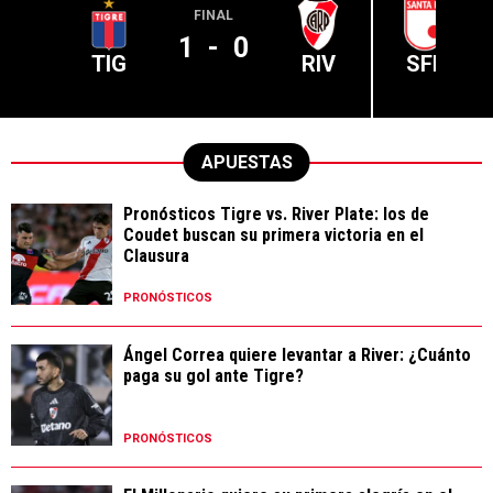
FINAL
1
-
0
TIG
RIV
SFE
APUESTAS
Pronósticos Tigre vs. River Plate: los de
Coudet buscan su primera victoria en el
Clausura
PRONÓSTICOS
Ángel Correa quiere levantar a River: ¿Cuánto
paga su gol ante Tigre?
PRONÓSTICOS