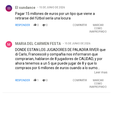
Comentario de El sundance .
El sundance
15 DE JUNIO DE 2026
ES
Pagar 15 millones de euros por un tipo que viene a
retirarse del fútbol sería una locura
RESPONDER
0
0
COMPARTIR
MARCAR
COMO
INAPROPIADO
Comentario de MARIA DEL CARMEN FESTA.
MARIA DEL CARMEN FESTA
15 DE JUNIO DE 2026
DONDE ESTAN LOS JUGADORES DE PALADRA RIVER que
di Carlo, Francescoli y compañia nos informaron que
comprarian, hablaron de 8 jugadores de CALIDAD, y por
ahora tenemos a un 5 que puede jugar de 8 y que lo
compraos por 6 millones de euros cuando a lo sumo
costaba 4 millons de euros...Que pasa di Carlo SI NO
Leer mas
VENEMOS NO COMPRAMOS, QUE PASA NI REGALADOS
RESPONDER
1
0
COMPARTIR
MARCAR
COMPRAN A LOS JUGADORES QUE COMPRO TU SOCIO
COMO
BRITOS, QUE PASA NO TENES DINERO PORQUE BRITO NO
INAPROPIADO
DEJO UN MANGO, QUE PASA di Carlo...RIVER NO ES UN
CHISTE, RIVER ES EL MEJOR CLUB DE AMERICA y UNO DE
LOS MEJORES DEL MUNDO, si no podes con tanto
RENUNCIA YA y llama nuevamente a elecciones...BASTA
DE TANTA MENTIRA