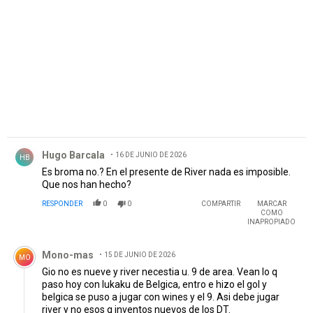
PUBLICIDAD
Comentario de Hugo Barcala.
Hugo Barcala
16 DE JUNIO DE 2026
HB
Es broma no.? En el presente de River nada es imposible.
Que nos han hecho?
RESPONDER
0
0
COMPARTIR
MARCAR
COMO
INAPROPIADO
Comentario de Mono-mas.
Mono-mas
15 DE JUNIO DE 2026
MO
Gio no es nueve y river necestia u. 9 de area. Vean lo q
paso hoy con lukaku de Belgica, entro e hizo el gol y
belgica se puso a jugar con wines y el 9. Asi debe jugar
river y no esos q inventos nuevos de los DT.