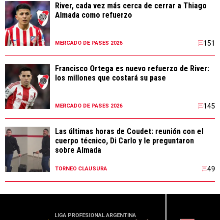
River, cada vez más cerca de cerrar a Thiago
Almada como refuerzo
151
MERCADO DE PASES 2026
Francisco Ortega es nuevo refuerzo de River:
los millones que costará su pase
145
MERCADO DE PASES 2026
Las últimas horas de Coudet: reunión con el
cuerpo técnico, Di Carlo y le preguntaron
sobre Almada
49
TORNEO CLAUSURA
LIGA PROFESIONAL ARGENTINA
CONME