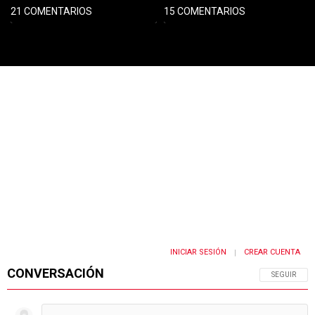
21 COMENTARIOS
15 COMENTARIOS
PUBLICIDAD
INICIAR SESIÓN
CREAR CUENTA
|
CONVERSACIÓN
SIGA ESTA 
SEGUIR