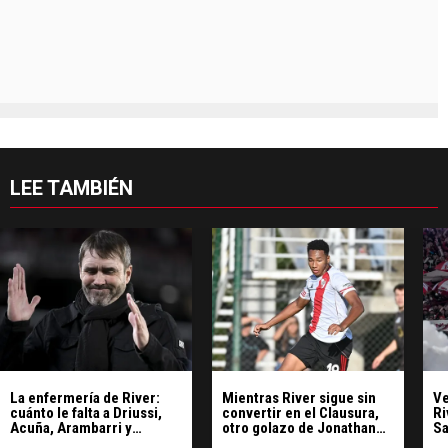
LEE TAMBIÉN
La enfermería de River:
Mientras River sigue sin
Ve
cuánto le falta a Driussi,
convertir en el Clausura,
Ri
Acuña, Arambarri y
otro golazo de Jonathan
Sa
Portillo para volver
Spiff en el triunfo de la
Su