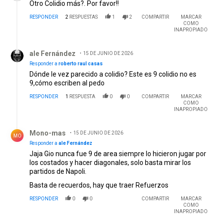
Otro Colidio más?. Por favor!!
RESPONDER
2
RESPUESTAS
1
2
COMPARTIR
MARCAR
COMO
INAPROPIADO
Respuesta de ale Fernández.
ale Fernández
15 DE JUNIO DE 2026
Responder a
roberto raul casas
Dónde le vez parecido a colidio? Este es 9 colidio no es
9,cómo escriben al pedo
RESPONDER
1
RESPUESTA
0
0
COMPARTIR
MARCAR
COMO
INAPROPIADO
Respuesta de Mono-mas.
Mono-mas
15 DE JUNIO DE 2026
MO
Responder a
ale Fernández
Jaja Gio nunca fue 9 de area siempre lo hicieron jugar por
los costados y hacer diagonales, solo basta mirar los
partidos de Napoli.
Basta de recuerdos, hay que traer Refuerzos
RESPONDER
0
0
COMPARTIR
MARCAR
COMO
INAPROPIADO