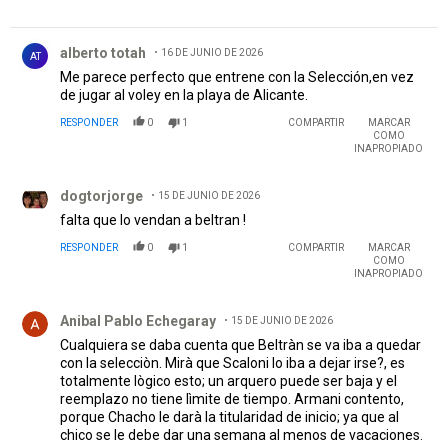
Comentario de alberto totah.
alberto totah
16 DE JUNIO DE 2026
AT
Me parece perfecto que entrene con la Selección,en vez
de jugar al voley en la playa de Alicante.
RESPONDER
0
1
COMPARTIR
MARCAR
COMO
INAPROPIADO
Comentario de dogtorjorge.
dogtorjorge
15 DE JUNIO DE 2026
falta que lo vendan a beltran !
RESPONDER
0
1
COMPARTIR
MARCAR
COMO
INAPROPIADO
Comentario de Anibal Pablo Echegaray.
Anibal Pablo Echegaray
15 DE JUNIO DE 2026
Cualquiera se daba cuenta que Beltràn se va iba a quedar
con la selecciòn. Mirà que Scaloni lo iba a dejar irse?, es
totalmente lògico esto; un arquero puede ser baja y el
reemplazo no tiene lìmite de tiempo. Armani contento,
porque Chacho le darà la titularidad de inicio; ya que al
chico se le debe dar una semana al menos de vacaciones.