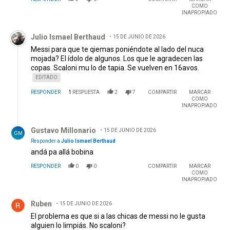
COMO
INAPROPIADO
Comentario de Julio Ismael Berthaud.
Julio Ismael Berthaud
15 DE JUNIO DE 2026
Messi para que te qiemas poniéndote al lado del nuca
mojada? El ídolo de algunos. Los que le agradecen las
copas. Scaloni mu lo de tapia. Se vuelven en 16avos.
EDITADO
RESPONDER
1
RESPUESTA
2
7
COMPARTIR
MARCAR
COMO
INAPROPIADO
Respuesta de Gustavo Millonario.
Gustavo Millonario
15 DE JUNIO DE 2026
GM
Responder a
Julio Ismael Berthaud
andá pa allá bobina
RESPONDER
0
0
COMPARTIR
MARCAR
COMO
INAPROPIADO
Comentario de Ruben.
Ruben
15 DE JUNIO DE 2026
El problema es que si a las chicas de messi no le gusta
alguien lo limpiás. No scaloni?