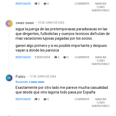
RESPONDER
0
0
COMPARTIR
MARCAR
COMO
INAPROPIADO
Comentario de swan swan.
swan swan
15 DE JUNIO DE 2026
SS
sigue la juerga de las pretemporasas paradisiacas en las
que dirigentes, futbolistas y cuerpos tecnicos disfrutan de
mas vacaciones lujosas pagadas por los socios.
ganen algo primero y si es posible importante y despues
vayan a donde les parezca
RESPONDER
1
RESPUESTA
6
0
COMPARTIR
MARCAR
COMO
INAPROPIADO
Respuesta de Pablo .
Pablo
17 DE JUNIO DE 2026
PA
Responder a
swan swan
Exactamente por otro lado me parece mucha casualidad
que desde que vino lagoria todo pasa por España
RESPONDER
0
0
COMPARTIR
MARCAR
COMO
INAPROPIADO
Comentario de Angel Daniel Iacovone.