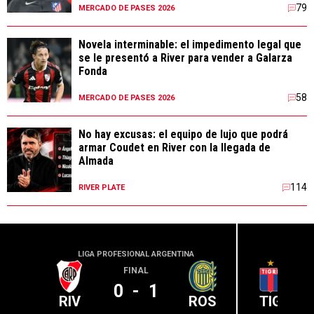
79
MERCADO DE PASES 2026
Novela interminable: el impedimento legal que
se le presentó a River para vender a Galarza
Fonda
58
MERCADO DE PASES 2026
No hay excusas: el equipo de lujo que podrá
armar Coudet en River con la llegada de
Almada
114
RIVER PLATE
LIGA PROFESIONAL ARGENTINA
LIGA PR
FINAL
0
-
1
RIV
ROS
TIG