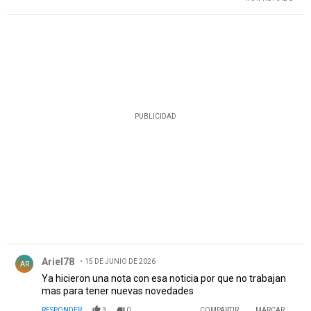
PUBLICIDAD
Comentario de Ariel78.
Ariel78
15 DE JUNIO DE 2026
AR
Ya hicieron una nota con esa noticia por que no trabajan
mas para tener nuevas novedades
RESPONDER
3
0
COMPARTIR
MARCAR