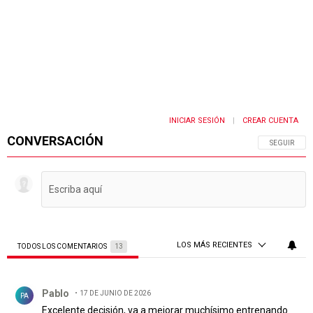
INICIAR SESIÓN
CREAR CUENTA
|
CONVERSACIÓN
SIGA ESTA 
SEGUIR
LOS MÁS RECIENTES
TODOS LOS COMENTARIOS
13
Todos los comentarios
Comentario de Pablo .
Pablo
17 DE JUNIO DE 2026
PA
Excelente decisión, va a mejorar muchísimo entrenando