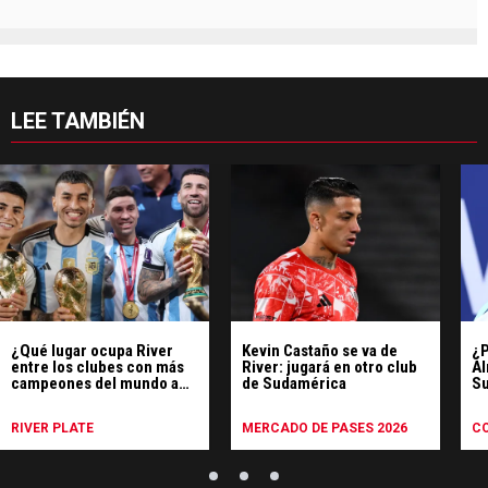
LEE TAMBIÉN
¿Qué lugar ocupa River
Kevin Castaño se va de
¿P
entre los clubes con más
River: jugará en otro club
Al
campeones del mundo a
de Sudamérica
Su
nivel mundial?
di
RIVER PLATE
MERCADO DE PASES 2026
C