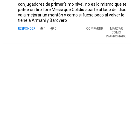
con jugadores de primerísimo nivel, no es lo mismo que te
patee un tiro libre Messi que Colidio aparte al lado del dibu
va a mejorar un montón y como si fuese poco al volver lo
tiene a Armani y Barovero
RESPONDER
1
0
COMPARTIR
MARCAR
COMO
INAPROPIADO
PUBLICIDAD