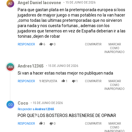
Angel Daniel Iacovone
15 DE JUNIO DE 2026
AD
Para que gastan plata en la pretemporada europea si loos
jugadores de majyor juego o mas potables no la van hacer
,como todas las ultimas pretemporadas que no sirvieron
para nada y nos cuesta fortunas , ademas con los
jugadores que tenemos en vez de España deberian ir a las
toninas ,dejen de robar
RESPONDER
6
0
COMPARTIR
MARCAR
COMO
INAPROPIADO
Comentario de Andres12365.
Andres12365
15 DE JUNIO DE 2026
AN
Si van a hacer estas notas mejor no publiquen nada
RESPONDER
1
RESPUESTA
1
1
COMPARTIR
MARCAR
COMO
INAPROPIADO
Respuesta de Coco.
Coco
15 DE JUNIO DE 2026
CO
Responder a
Andres12365
POR QUE? LOS BOSTEROS ABSTENERSE DE OPINAR
RESPONDER
3
0
COMPARTIR
MARCAR
COMO
INAPROPIADO