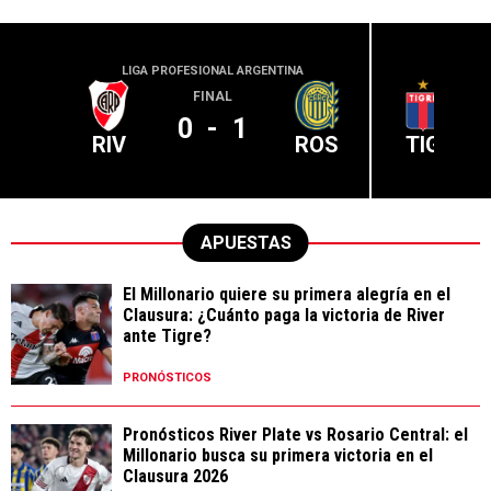
LIGA PROFESIONAL ARGENTINA
LIGA PR
FINAL
0
-
1
RIV
ROS
TIG
APUESTAS
El Millonario quiere su primera alegría en el
Clausura: ¿Cuánto paga la victoria de River
ante Tigre?
PRONÓSTICOS
Pronósticos River Plate vs Rosario Central: el
Millonario busca su primera victoria en el
Clausura 2026