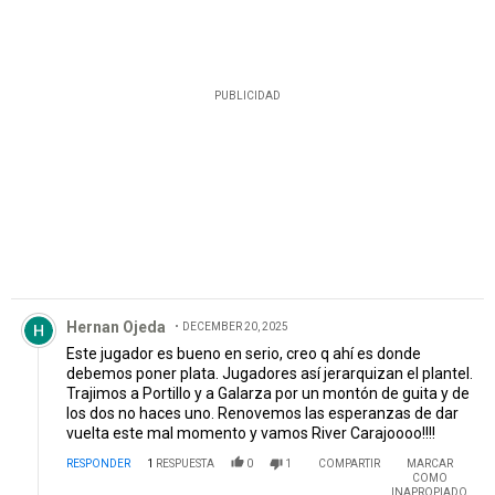
PUBLICIDAD
Comentario de Hernan Ojeda.
Hernan Ojeda
DECEMBER 20, 2025
Este jugador es bueno en serio, creo q ahí es donde
debemos poner plata. Jugadores así jerarquizan el plantel.
Trajimos a Portillo y a Galarza por un montón de guita y de
los dos no haces uno. Renovemos las esperanzas de dar
vuelta este mal momento y vamos River Carajoooo!!!!
RESPONDER
1
RESPUESTA
0
1
COMPARTIR
MARCAR
COMO
INAPROPIADO