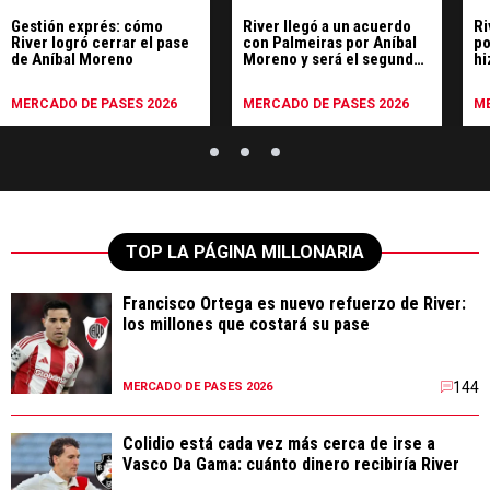
Gestión exprés: cómo
River llegó a un acuerdo
Ri
River logró cerrar el pase
con Palmeiras por Aníbal
po
de Aníbal Moreno
Moreno y será el segundo
hi
refuerzo de Gallardo
Pa
MERCADO DE PASES 2026
MERCADO DE PASES 2026
ME
TOP LA PÁGINA MILLONARIA
Francisco Ortega es nuevo refuerzo de River:
los millones que costará su pase
144
MERCADO DE PASES 2026
Colidio está cada vez más cerca de irse a
Vasco Da Gama: cuánto dinero recibiría River