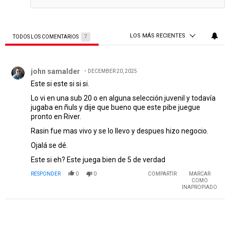
LOS MÁS RECIENTES
TODOS LOS COMENTARIOS
7
Todos los comentarios
Comentario de john samalder.
john samalder
DECEMBER 20, 2025
Este si este si si si.
Lo vi en una sub 20 o en alguna selección juvenil y todavía
jugaba en ñuls y dije que bueno que este pibe juegue
pronto en River.
Rasin fue mas vivo y se lo llevo y despues hizo negocio.
Ojalá se dé.
Este si eh? Este juega bien de 5 de verdad
RESPONDER
0
0
COMPARTIR
MARCAR
COMO
INAPROPIADO