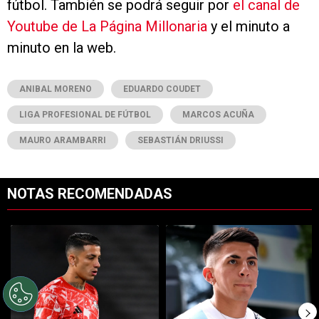
fútbol. También se podrá seguir por
el canal de
Youtube de La Página Millonaria
y el minuto a
minuto en la web.
ANIBAL MORENO
EDUARDO COUDET
LIGA PROFESIONAL DE FÚTBOL
MARCOS ACUÑA
MAURO ARAMBARRI
SEBASTIÁN DRIUSSI
NOTAS RECOMENDADAS
Este listado muestra los artículos con más comentarios en los últimos 7
Un artículo de tendencia con el título "Kevin Castaño se va de River 
Un artículo de tendencia con el tí