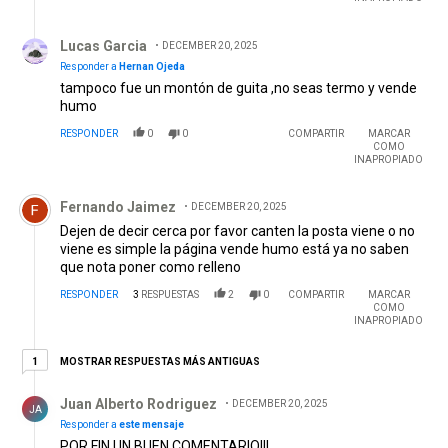
Respuesta de Lucas Garcia.
Lucas Garcia
DECEMBER 20, 2025
Responder a
Hernan Ojeda
tampoco fue un montón de guita ,no seas termo y vende
humo
RESPONDER
0
0
COMPARTIR
MARCAR
COMO
INAPROPIADO
Comentario de Fernando Jaimez.
Fernando Jaimez
DECEMBER 20, 2025
Dejen de decir cerca por favor canten la posta viene o no
viene es simple la página vende humo está ya no saben
que nota poner como relleno
RESPONDER
3
RESPUESTAS
2
0
COMPARTIR
MARCAR
COMO
INAPROPIADO
1 respuesta más antiguas
MOSTRAR RESPUESTAS MÁS ANTIGUAS
1
Respuesta de Juan Alberto Rodriguez .
Juan Alberto Rodriguez
DECEMBER 20, 2025
JA
Responder a
este mensaje
POR FIN UN BUEN COMENTARIO!!!