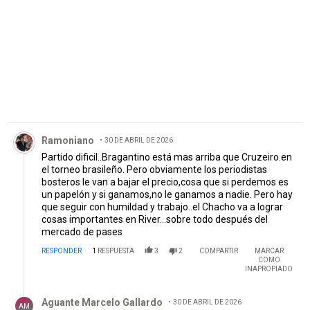
Comentario de Ramoniano.
Ramoniano
30 DE ABRIL DE 2026
Partido dificil..Bragantino está mas arriba que Cruzeiro.en
el torneo brasileño. Pero obviamente los periodistas
bosteros le van a bajar el precio,cosa que si perdemos es
un papelón y si ganamos,no le ganamos a nadie. Pero hay
que seguir con humildad y trabajo..el Chacho va a lograr
cosas importantes en River...sobre todo después del
mercado de pases
RESPONDER
1
RESPUESTA
3
2
COMPARTIR
MARCAR
COMO
INAPROPIADO
Respuesta de Aguante Marcelo Gallardo.
Aguante Marcelo Gallardo
30 DE ABRIL DE 2026
AM