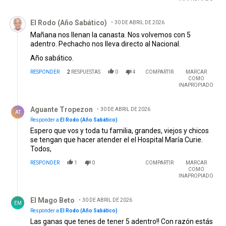
Comentario de El Rodo (Año Sabático).
El Rodo (Año Sabático)
30 DE ABRIL DE 2026
Mañana nos llenan la canasta. Nos volvemos con 5
adentro. Pechacho nos lleva directo al Nacional.
Año sabático.
RESPONDER
2
RESPUESTAS
0
4
COMPARTIR
MARCAR
COMO
INAPROPIADO
Respuesta de Aguante Tropezon.
Aguante Tropezon
30 DE ABRIL DE 2026
AT
Responder a
El Rodo (Año Sabático)
Espero que vos y toda tu familia, grandes, viejos y chicos
se tengan que hacer atender el el Hospital María Curie.
Todos,
RESPONDER
1
0
COMPARTIR
MARCAR
COMO
INAPROPIADO
Respuesta de El Mago Beto.
El Mago Beto
30 DE ABRIL DE 2026
EM
Responder a
El Rodo (Año Sabático)
Las ganas que tenes de tener 5 adentro!! Con razón estás