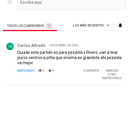
LOS MÁS RECIENTES
TODOS LOS COMENTARIOS
15
Todos los comentarios
Comentario de Carlos Alfredo .
Carlos Alfredo
30 DE ABRIL DE 2026
CA
Quizás este partido es para pezzela x Rivero ,van a tirar
puros centros a pitta que encima es grandote ahí pezzela
va mejor
RESPONDER
0
0
COMPARTIR
MARCAR
COMO
INAPROPIADO
PUBLICIDAD