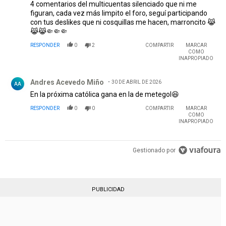
4 comentarios del multicuentas silenciado que ni me
figuran, cada vez más limpito el foro, seguí participando
con tus deslikes que ni cosquillas me hacen, marroncito 😹
😹😹🤏🤏🤏
RESPONDER
0
2
COMPARTIR
MARCAR
COMO
INAPROPIADO
Comentario de Andres Acevedo Miño.
Andres Acevedo Miño
30 DE ABRIL DE 2026
AA
En la próxima católica gana en la de metegol😆
RESPONDER
0
0
COMPARTIR
MARCAR
COMO
INAPROPIADO
Gestionado por
PUBLICIDAD