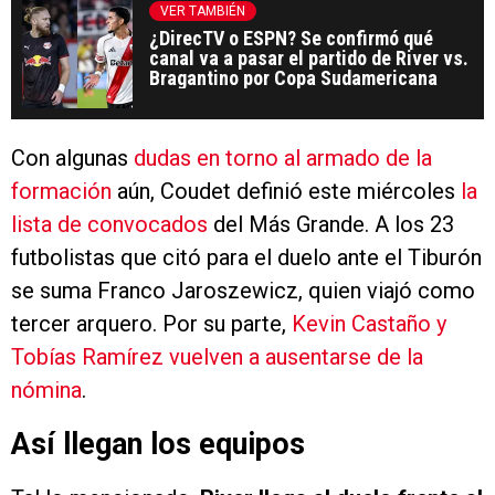
VER TAMBIÉN
¿DirecTV o ESPN? Se confirmó qué
canal va a pasar el partido de River vs.
Bragantino por Copa Sudamericana
Con algunas
dudas en torno al armado de la
formación
aún, Coudet definió este miércoles
la
lista de convocados
del Más Grande. A los 23
futbolistas que citó para el duelo ante el Tiburón
se suma Franco Jaroszewicz, quien viajó como
tercer arquero. Por su parte,
Kevin Castaño y
Tobías Ramírez vuelven a ausentarse de la
nómina
.
Así llegan los equipos