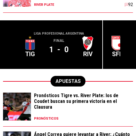
92
RIVER PLATE
LIGA PROFESIONAL ARGENTINA
CONME
FINAL
1
-
0
TIG
RIV
SFE
APUESTAS
Pronósticos Tigre vs. River Plate: los de
Coudet buscan su primera victoria en el
Clausura
PRONÓSTICOS
Ángel Correa quiere levantar a River: ¿Cuánto