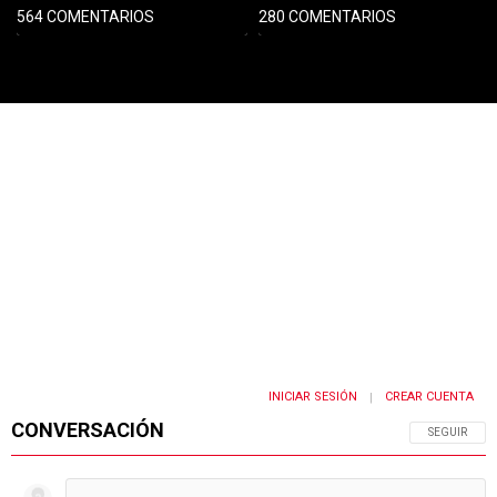
564 COMENTARIOS
280 COMENTARIOS
PUBLICIDAD
INICIAR SESIÓN
CREAR CUENTA
|
CONVERSACIÓN
SIGA ESTA 
SEGUIR