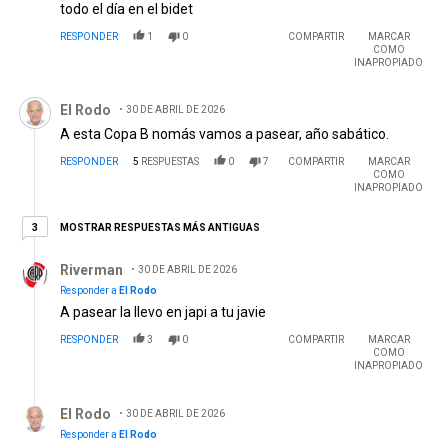
todo el día en el bidet
RESPONDER
1
0
COMPARTIR
MARCAR
COMO
INAPROPIADO
Comentario de El Rodo.
El Rodo
30 DE ABRIL DE 2026
A esta Copa B nomás vamos a pasear, año sabático.
RESPONDER
5
RESPUESTAS
0
7
COMPARTIR
MARCAR
COMO
INAPROPIADO
3 respuestas más antiguas
MOSTRAR RESPUESTAS MÁS ANTIGUAS
3
Respuesta de Riverman.
Riverman
30 DE ABRIL DE 2026
Responder a
El Rodo
A pasear la llevo en japi a tu javie
RESPONDER
3
0
COMPARTIR
MARCAR
COMO
INAPROPIADO
Respuesta de El Rodo.
El Rodo
30 DE ABRIL DE 2026
Responder a
El Rodo