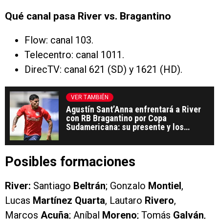
Qué canal pasa River vs. Bragantino
Flow: canal 103.
Telecentro: canal 1011.
DirecTV: canal 621 (SD) y 1621 (HD).
VER TAMBIÉN
Agustín Sant’Anna enfrentará a River
con RB Bragantino por Copa
Sudamericana: su presente y los
detalles de su venta
Posibles formaciones
River:
Santiago
Beltrán
; Gonzalo
Montiel
,
Lucas
Martínez Quarta
, Lautaro
Rivero
,
Marcos
Acuña
; Aníbal
Moreno
; Tomás
Galván
,