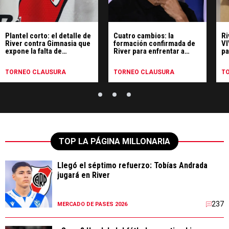
Plantel corto: el detalle de
Cuatro cambios: la
Ri
River contra Gimnasia que
formación confirmada de
VI
expone la falta de
River para enfrentar a
pa
recambio
Gimnasia
TORNEO CLAUSURA
TORNEO CLAUSURA
T
TOP LA PÁGINA MILLONARIA
Llegó el séptimo refuerzo: Tobías Andrada
jugará en River
237
MERCADO DE PASES 2026