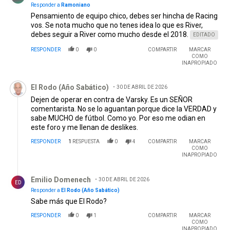
Responder a
Ramoniano
Pensamiento de equipo chico, debes ser hincha de Racing
vos. Se nota mucho que no tenes idea lo que es River,
debes seguir a River como mucho desde el 2018.
EDITADO
RESPONDER
0
0
COMPARTIR
MARCAR
COMO
INAPROPIADO
Comentario de El Rodo (Año Sabático).
El Rodo (Año Sabático)
30 DE ABRIL DE 2026
Dejen de operar en contra de Varsky. Es un SEÑOR
comentarista. No se lo aguantan porque dice la VERDAD y
sabe MUCHO de fútbol. Como yo. Por eso me odian en
este foro y me llenan de deslikes.
RESPONDER
1
RESPUESTA
0
4
COMPARTIR
MARCAR
COMO
INAPROPIADO
Respuesta de Emilio Domenech.
Emilio Domenech
30 DE ABRIL DE 2026
ED
Responder a
El Rodo (Año Sabático)
Sabe más que El Rodo?
RESPONDER
0
1
COMPARTIR
MARCAR
COMO
INAPROPIADO