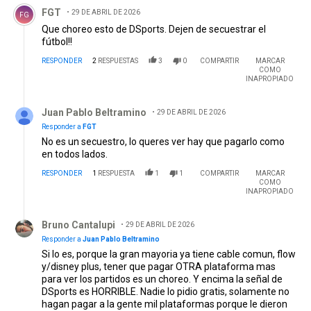
Comentario de FGT.
FGT
29 DE ABRIL DE 2026
FG
Que choreo esto de DSports. Dejen de secuestrar el
fútbol!!
RESPONDER
2
RESPUESTAS
3
0
COMPARTIR
MARCAR
COMO
INAPROPIADO
Respuesta de Juan Pablo Beltramino.
Juan Pablo Beltramino
29 DE ABRIL DE 2026
Responder a
FGT
No es un secuestro, lo queres ver hay que pagarlo como
en todos lados.
RESPONDER
1
RESPUESTA
1
1
COMPARTIR
MARCAR
COMO
INAPROPIADO
Respuesta de Bruno Cantalupi.
Bruno Cantalupi
29 DE ABRIL DE 2026
Responder a
Juan Pablo Beltramino
Si lo es, porque la gran mayoria ya tiene cable comun, flow
y/disney plus, tener que pagar OTRA plataforma mas
para ver los partidos es un choreo. Y encima la señal de
DSports es HORRIBLE. Nadie lo pidio gratis, solamente no
hagan pagar a la gente mil plataformas porque le dieron