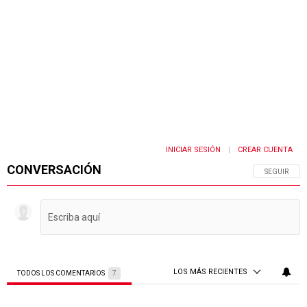
INICIAR SESIÓN
CREAR CUENTA
|
CONVERSACIÓN
SIGA ESTA 
SEGUIR
LOS MÁS RECIENTES
TODOS LOS COMENTARIOS
7
Todos los comentarios