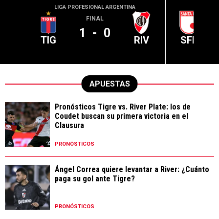
LIGA PROFESIONAL ARGENTINA
CONME
FINAL
1
-
0
TIG
RIV
SFE
APUESTAS
Pronósticos Tigre vs. River Plate: los de
Coudet buscan su primera victoria en el
Clausura
PRONÓSTICOS
Ángel Correa quiere levantar a River: ¿Cuánto
paga su gol ante Tigre?
PRONÓSTICOS