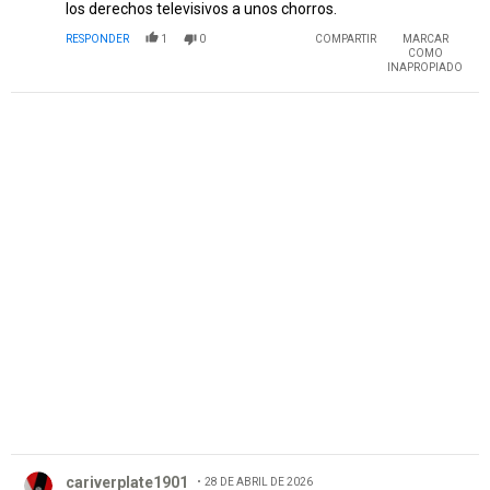
los derechos televisivos a unos chorros.
RESPONDER
1
0
COMPARTIR
MARCAR
COMO
INAPROPIADO
PUBLICIDAD
Comentario de cariverplate1901.
cariverplate1901
28 DE ABRIL DE 2026