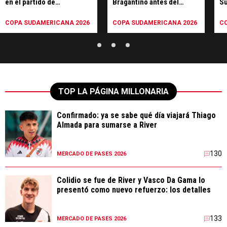
en el partido de
Bragantino antes del
Su
Bragantino, antes de jugar
partido contra River
sa
con River
COPA SUDAMERICANA 2026
COPA SUDAMERICANA 2026
C
TOP LA PÁGINA MILLONARIA
Confirmado: ya se sabe qué día viajará Thiago
Almada para sumarse a River
130
MERCADO DE PASES 2026
Colidio se fue de River y Vasco Da Gama lo
presentó como nuevo refuerzo: los detalles
133
MERCADO DE PASES 2026