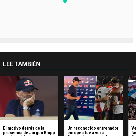
LEE TAMBIÉN
El motivo detrás de la
Un reconocido entrenador
Ve
presencia de Jürgen Klopp
europeo fue a ver a
fa