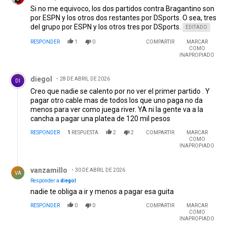
Si no me equivoco, los dos partidos contra Bragantino son
por ESPN y los otros dos restantes por DSports. O sea, tres
del grupo por ESPN y los otros tres por DSports.
EDITADO
RESPONDER
1
0
COMPARTIR
MARCAR
COMO
INAPROPIADO
Comentario de diegol.
diegol
28 DE ABRIL DE 2026
DI
Creo que nadie se calento por no ver el primer partido . Y
pagar otro cable mas de todos los que uno paga no da
menos para ver como juega river. YA ni la gente va a la
cancha a pagar una platea de 120 mil pesos
RESPONDER
1
RESPUESTA
2
2
COMPARTIR
MARCAR
COMO
INAPROPIADO
Respuesta de vanzamillo.
vanzamillo
30 DE ABRIL DE 2026
VA
Responder a
diegol
nadie te obliga a ir y menos a pagar esa guita
RESPONDER
0
0
COMPARTIR
MARCAR
COMO
INAPROPIADO