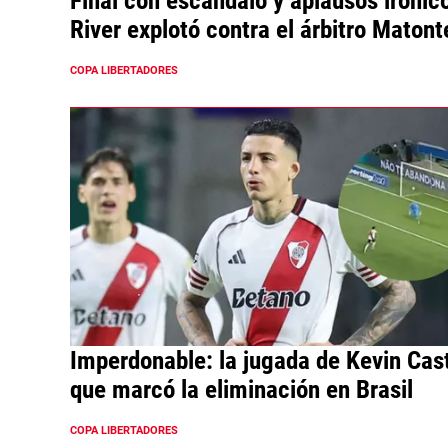
Final con escándalo y aplausos irónic
River explotó contra el árbitro Matont
COPA LIBERTADORES
Imperdonable: la jugada de Kevin Cas
que marcó la eliminación en Brasil
COPA LIBERTADORES