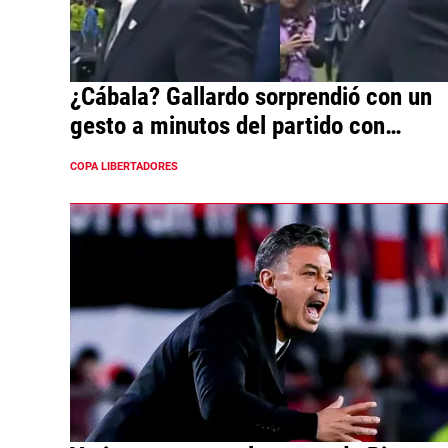
¿Cábala? Gallardo sorprendió con un
gesto a minutos del partido con
Palmeiras
COPA LIBERTADORES