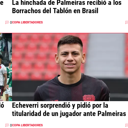
ue
La hinchada de Palmeiras recibió a los
Borrachos del Tablón en Brasil
0
COPA LIBERTADORES
dó
Echeverri sorprendió y pidió por la
titularidad de un jugador ante Palmeiras
0
COPA LIBERTADORES