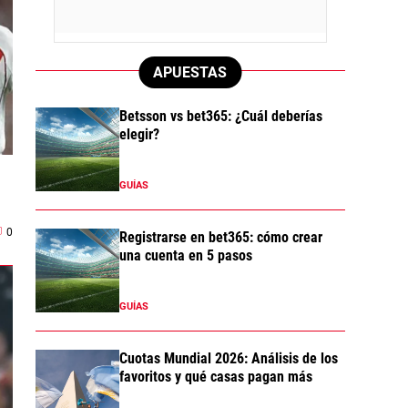
APUESTAS
Betsson vs bet365: ¿Cuál deberías
elegir?
GUÍAS
0
Registrarse en bet365: cómo crear
una cuenta en 5 pasos
GUÍAS
Cuotas Mundial 2026: Análisis de los
favoritos y qué casas pagan más