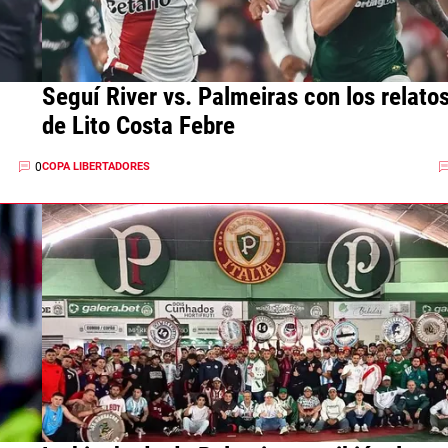
Seguí River vs. Palmeiras con los relato
de Lito Costa Febre
0
COPA LIBERTADORES