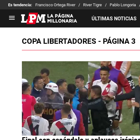
Es tendencia
:
Francisco Ortega River
River Tigre
Pablo Longoria
ÚLTIMAS NOTICIAS
COPA LIBERTADORES - PÁGINA 3
LIGA PROFESIONAL
TORNEOS
Noticias
Copa Sudamericana
Tabla de posiciones
Copa Argentina
Fixture
Selección Argentina
Reserva