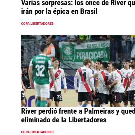
Varias sorpresas: los once de River q
irán por la épica en Brasil
COPA LIBERTADORES
River perdió frente a Palmeiras y que
eliminado de la Libertadores
COPA LIBERTADORES