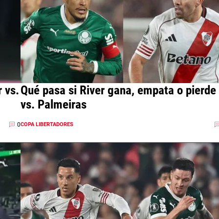
 vs.
Qué pasa si River gana, empata o pierde
vs. Palmeiras
0
COPA LIBERTADORES