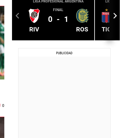
LIGA PROFESIONAL ARGENTINA
LIGA PROFESIONAL
FINAL
08/08
17:00
0
-
1
RIV
ROS
TIG
0