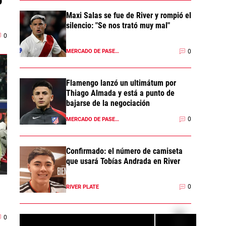
o
Maxi Salas se fue de River y rompió el
silencio: "Se nos trató muy mal"
0
0
MERCADO DE PASES 2026
Flamengo lanzó un ultimátum por
Thiago Almada y está a punto de
bajarse de la negociación
0
MERCADO DE PASES 2026
Confirmado: el número de camiseta
que usará Tobías Andrada en River
0
RIVER PLATE
0