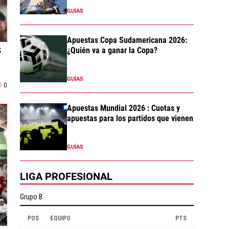
GUÍAS
Apuestas Copa Sudamericana 2026:
s
¿Quién va a ganar la Copa?
GUÍAS
0
Apuestas Mundial 2026 : Cuotas y
apuestas para los partidos que vienen
GUÍAS
LIGA PROFESIONAL