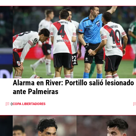
Alarma en River: Portillo salió lesionado
ante Palmeiras
0
COPA LIBERTADORES