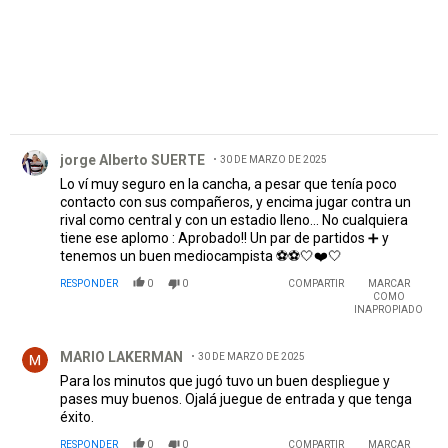
Comentario de jorge Alberto SUERTE.
jorge Alberto SUERTE
30 DE MARZO DE 2025
Lo ví muy seguro en la cancha, a pesar que tenía poco
contacto con sus compañeros, y encima jugar contra un
rival como central y con un estadio lleno... No cualquiera
tiene ese aplomo : Aprobado!! Un par de partidos ➕ y
tenemos un buen mediocampista ⚽⚽🤍❤️🤍
RESPONDER
0
0
COMPARTIR
MARCAR
COMO
INAPROPIADO
Comentario de MARIO LAKERMAN.
MARIO LAKERMAN
30 DE MARZO DE 2025
Para los minutos que jugó tuvo un buen despliegue y
pases muy buenos. Ojalá juegue de entrada y que tenga
éxito.
RESPONDER
0
0
COMPARTIR
MARCAR