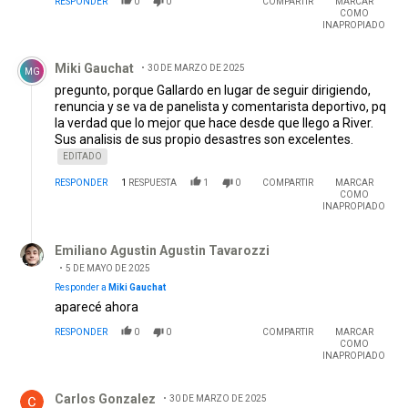
RESPONDER
0
0
COMPARTIR
MARCAR
COMO
INAPROPIADO
Comentario de Miki Gauchat.
Miki Gauchat
30 DE MARZO DE 2025
MG
pregunto, porque Gallardo en lugar de seguir dirigiendo,
renuncia y se va de panelista y comentarista deportivo, pq
la verdad que lo mejor que hace desde que llego a River.
Sus analisis de sus propio desastres son excelentes.
EDITADO
RESPONDER
1
RESPUESTA
1
0
COMPARTIR
MARCAR
COMO
INAPROPIADO
Respuesta de Emiliano Agustin Agustin Tavarozzi.
Emiliano Agustin Agustin Tavarozzi
5 DE MAYO DE 2025
Responder a
Miki Gauchat
aparecé ahora
RESPONDER
0
0
COMPARTIR
MARCAR
COMO
INAPROPIADO
Comentario de Carlos Gonzalez.
Carlos Gonzalez
30 DE MARZO DE 2025