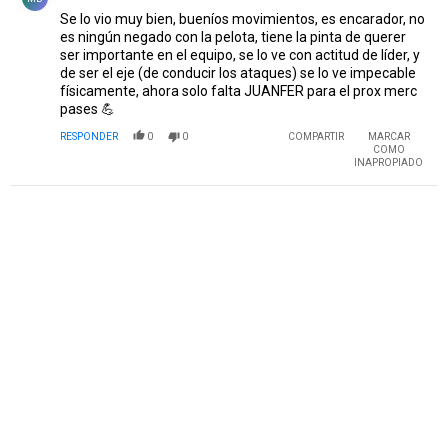
Se lo vio muy bien, bueníos movimientos, es encarador, no
es ningún negado con la pelota, tiene la pinta de querer
ser importante en el equipo, se lo ve con actitud de líder, y
de ser el eje (de conducir los ataques) se lo ve impecable
físicamente, ahora solo falta JUANFER para el prox merc
pases 💪
RESPONDER
0
0
COMPARTIR
MARCAR
COMO
INAPROPIADO
PUBLICIDAD