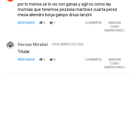
por lo menos se lo vio con ganas y agil no como las
momias que tenemos pezzela martinez cuarta perez
mesa aliendro borja galopo driusi lanzini
RESPONDER
0
1
COMPARTIR
MARCAR
COMO
INAPROPIADO
Comentario de Hernan Mirabal.
Hernan Mirabal
30 DE MARZO DE 2025
Titular.
RESPONDER
0
0
COMPARTIR
MARCAR
COMO
INAPROPIADO
PUBLICIDAD