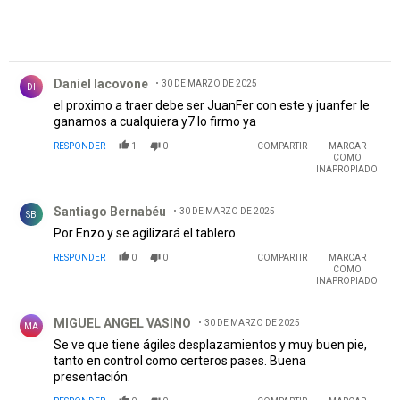
Comentario de Daniel Iacovone.
Daniel Iacovone
30 DE MARZO DE 2025
DI
el proximo a traer debe ser JuanFer con este y juanfer le
ganamos a cualquiera y7 lo firmo ya
RESPONDER
1
0
COMPARTIR
MARCAR
COMO
INAPROPIADO
Comentario de Santiago Bernabéu.
Santiago Bernabéu
30 DE MARZO DE 2025
SB
Por Enzo y se agilizará el tablero.
RESPONDER
0
0
COMPARTIR
MARCAR
COMO
INAPROPIADO
Comentario de MIGUEL ANGEL VASINO.
MIGUEL ANGEL VASINO
30 DE MARZO DE 2025
MA
Se ve que tiene ágiles desplazamientos y muy buen pie,
tanto en control como certeros pases. Buena
presentación.