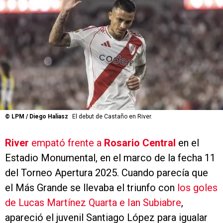
©
LPM / Diego Haliasz
El debut de Castaño en River.
River
empató frente a
Rosario Central
en el
Estadio Monumental, en el marco de la fecha 11
del Torneo Apertura 2025. Cuando parecía que
el Más Grande se llevaba el triunfo con
los goles
de Lucas Martínez Quarta e Ian Subiabre
,
apareció el juvenil Santiago López para igualar