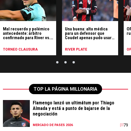
Mal recuerdo y polémico
Una buena: alta médica
OP
antecedente: árbitro
para un defensor que
ru
confirmado para River vs.
Coudet apenas pudo usar
Tigre
en River
TORNEO CLAUSURA
RIVER PLATE
OP
TOP LA PÁGINA MILLONARIA
Flamengo lanzó un ultimátum por Thiago
Almada y está a punto de bajarse de la
negociación
79
MERCADO DE PASES 2026