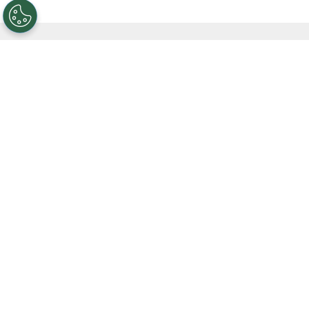
VER TAMBIÉN
Uno por uno, los millones que gastó
River en refuerzos durante el mercado
de pases: casi 70 millones