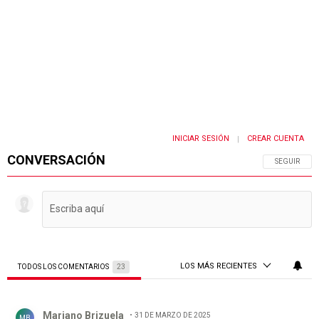
INICIAR SESIÓN
CREAR CUENTA
|
CONVERSACIÓN
SIGA ESTA 
SEGUIR
LOS MÁS RECIENTES
TODOS LOS COMENTARIOS
23
Todos los comentarios
Comentario de Mariano Brizuela.
Mariano Brizuela
31 DE MARZO DE 2025
MB