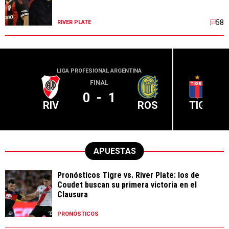
58
RIVER PLATE
LIGA PROFESIONAL ARGENTINA
LIGA PR
FINAL
0
-
1
RIV
ROS
TIG
APUESTAS
Pronósticos Tigre vs. River Plate: los de
Coudet buscan su primera victoria en el
Clausura
PRONÓSTICOS