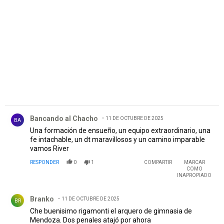
PUBLICIDAD
Comentario de Bancando al Chacho .
Bancando al Chacho
11 DE OCTUBRE DE 2025
BA
Una formación de ensueño, un equipo extraordinario, una
fe intachable, un dt maravillosos y un camino imparable
vamos River
RESPONDER
0
1
COMPARTIR
MARCAR
COMO
INAPROPIADO
Comentario de Branko.
Branko
11 DE OCTUBRE DE 2025
BR
Che buenisimo rigamonti el arquero de gimnasia de
Mendoza. Dos penales atajó por ahora