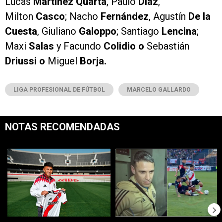
Lucas
Martínez Quarta
, Paulo
Díaz
,
Milton
Casco
; Nacho
Fernández
, Agustín
De la
Cuesta
, Giuliano
Galoppo
; Santiago
Lencina
;
Maxi
Salas
y Facundo
Colidio o
Sebastián
Driussi o
Miguel
Borja.
LIGA PROFESIONAL DE FÚTBOL
MARCELO GALLARDO
NOTAS RECOMENDADAS
Este listado muestra los artículos con más comentarios en los últimos 7
Un artículo de tendencia con el título "Llegó el noveno: Thiago Alm
Un artículo de tendencia con el tí