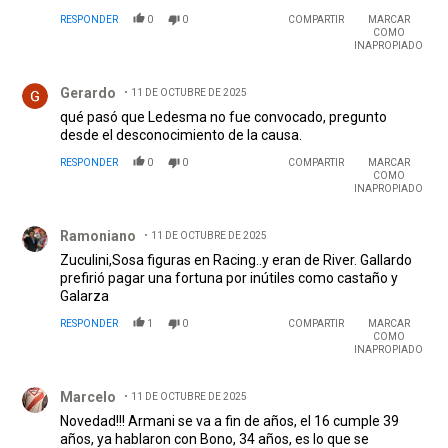
RESPONDER
0
0
COMPARTIR
MARCAR
COMO
INAPROPIADO
Comentario de Gerardo.
Gerardo
11 DE OCTUBRE DE 2025
qué pasó que Ledesma no fue convocado, pregunto
desde el desconocimiento de la causa.
RESPONDER
0
0
COMPARTIR
MARCAR
COMO
INAPROPIADO
Comentario de Ramoniano.
Ramoniano
11 DE OCTUBRE DE 2025
Zuculini,Sosa figuras en Racing..y eran de River. Gallardo
prefirió pagar una fortuna por inútiles como castaño y
Galarza
RESPONDER
1
0
COMPARTIR
MARCAR
COMO
INAPROPIADO
Comentario de Marcelo.
Marcelo
11 DE OCTUBRE DE 2025
Novedad!!! Armani se va a fin de años, el 16 cumple 39
años, ya hablaron con Bono, 34 años, es lo que se