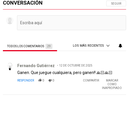
CONVERSACIÓN
SIGA ESTA 
SEGUIR
LOS MÁS RECIENTES
TODOS LOS COMENTARIOS
29
Todos los comentarios
Comentario de Fernando Gutiérrez.
Fernando Gutiérrez
12 DE OCTUBRE DE 2025
Ganen. Que juegue cualquiera, pero ganen!! 🙏🏻🙏🏻
RESPONDER
0
0
COMPARTIR
MARCAR
COMO
INAPROPIADO