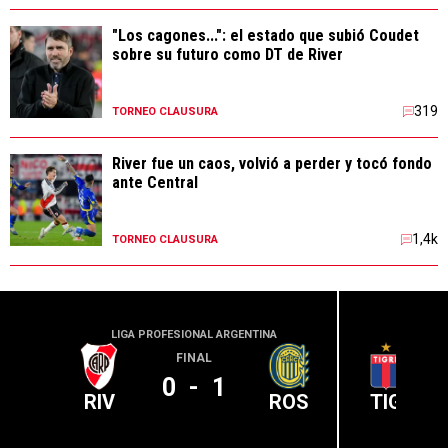
"Los cagones...": el estado que subió Coudet
sobre su futuro como DT de River
319
TORNEO CLAUSURA
River fue un caos, volvió a perder y tocó fondo
ante Central
1,4k
TORNEO CLAUSURA
LIGA PROFESIONAL ARGENTINA
LIGA PR
FINAL
0
-
1
RIV
ROS
TIG