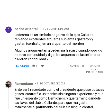
Comentario de pedro oriental.
pedro oriental
11 DE OCTUBRE DE 2025
Ledesma es un simbolo negativo de lo q es Gallardo:
teniendo excelentes arqueros suplentes gastaron y
gastan (contrato) en un arquerito del monton
Algunos argumentan q Ledesma fracasò cuando jugò x q
no tuvo continuidad y digo, los arqueros de las inferiores
tuvieron continuidad ?
RESPONDER
1
1
COMPARTIR
MARCAR
COMO
INAPROPIADO
Comentario de Ramoniano.
Ramoniano
11 DE OCTUBRE DE 2025
Brito será recordado como el presidente que puso butacas
grises, contrató a un técnico sin ninguna experiencia y que
fue un espanto como Demichelis..y que terminó dandole
las llaves del club a Gallardo, para que malgaste
totalmente el patrimonio del club sin ningun control,