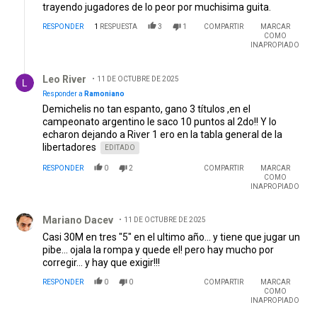
trayendo jugadores de lo peor por muchisima guita.
RESPONDER
1
RESPUESTA
3
1
COMPARTIR
MARCAR
COMO
INAPROPIADO
Respuesta de Leo River.
Leo River
11 DE OCTUBRE DE 2025
Responder a
Ramoniano
Demichelis no tan espanto, gano 3 títulos ,en el
campeonato argentino le saco 10 puntos al 2do!! Y lo
echaron dejando a River 1 ero en la tabla general de la
libertadores
EDITADO
RESPONDER
0
2
COMPARTIR
MARCAR
COMO
INAPROPIADO
Comentario de Mariano Dacev.
Mariano Dacev
11 DE OCTUBRE DE 2025
Casi 30M en tres "5" en el ultimo año... y tiene que jugar un
pibe... ojala la rompa y quede el! pero hay mucho por
corregir... y hay que exigir!!!
RESPONDER
0
0
COMPARTIR
MARCAR
COMO
INAPROPIADO