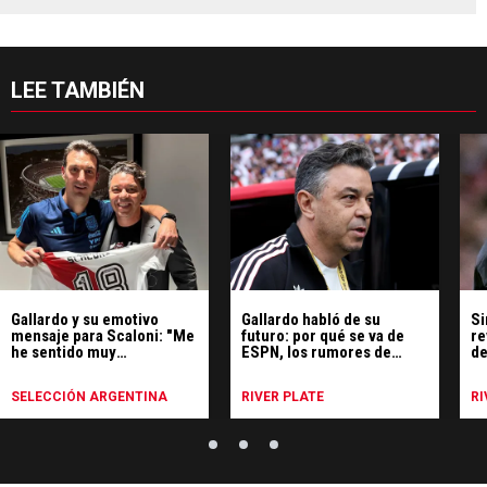
LEE TAMBIÉN
Gallardo y su emotivo
Gallardo habló de su
Si
mensaje para Scaloni: "Me
futuro: por qué se va de
re
he sentido muy
ESPN, los rumores de
de
identificado"
Uruguay y qué hará
SELECCIÓN ARGENTINA
RIVER PLATE
RI