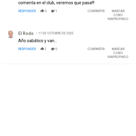
comenta en el club, veremos que pasa!!!
RESPONDER
0
1
COMPARTIR
MARCAR
COMO
INAPROPIADO
Comentario de El Rodo.
El Rodo
11 DE OCTUBRE DE 2025
Año sabático y van...
RESPONDER
2
0
COMPARTIR
MARCAR
COMO
INAPROPIADO
PUBLICIDAD