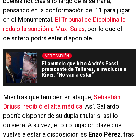
buenas noticias a lo largo de la semana,
pensando en la conformación del 11 para jugar
en el Monumental.
El Tribunal de Disciplina le
redujo la sanción a Maxi Salas
, por lo que el
delantero podrá estar disponible.
VER TAMBIÉN
El anuncio que hizo Andrés Fassi,
presidente de Talleres, e involucra a
River: “No van a estar”
Mientras que también en ataque,
Sebastián
Driussi recibió el alta médica
. Así, Gallardo
podría disponer de su dupla titular si así lo
quisiera. A su vez, el otro jugador clave que
vuelve a estar a disposición es
Enzo Pérez
, tras