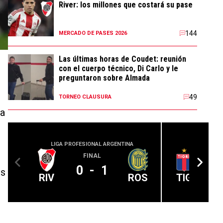
River: los millones que costará su pase
144
MERCADO DE PASES 2026
Las últimas horas de Coudet: reunión
con el cuerpo técnico, Di Carlo y le
preguntaron sobre Almada
49
TORNEO CLAUSURA
la
LIGA PROFESIONAL ARGENTINA
LIGA PROFE
FINAL
0
-
1
es
RIV
ROS
TIG