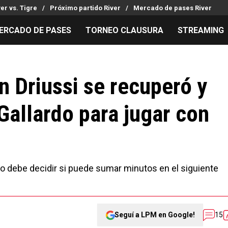
ver vs. Tigre
Próximo partido River
Mercado de pases River
ERCADO DE PASES
TORNEO CLAUSURA
STREAMING
MILLONARIOS
LPM PARA EL HINCHA
APUESTA
Mercado de Pases
Streaming
Noticias
n Driussi se recuperó y
Análisis tácticos
Entradas
Guías
Gallardo para jugar con
Juanfer Quintero
Hinchas
Códigos
Chacho Coudet
Los goles de River
Pronósti
Ex River
Entrevistas
Apuesta d
o debe decidir si puede sumar minutos en el siguiente
Seguí a LPM en Google!
15