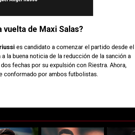
la vuelta de Maxi Salas?
riussi
es candidato a comenzar el partido desde el
 la buena noticia de la reducción de la sanción a
 dos fechas por su expulsión con Riestra. Ahora,
e conformado por ambos futbolistas.
ltimos 7 días.
e tendencia con el título "La sorpresiva cláusula que incluyó Atlético d
Un artículo de tendencia con el título "Burgos pr
Un artículo de