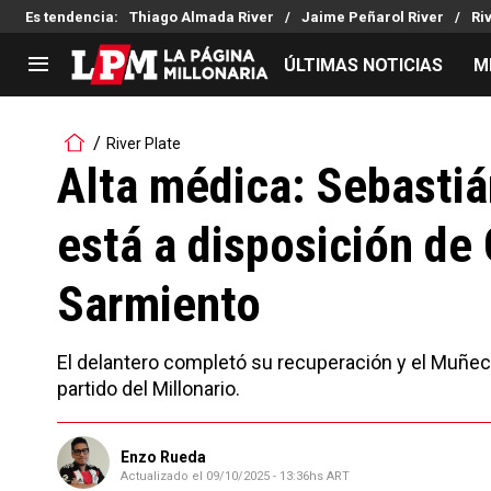
Es tendencia
:
Thiago Almada River
Jaime Peñarol River
Ri
ÚLTIMAS NOTICIAS
M
LIGA PROFESIONAL
TORNEOS
River Plate
Noticias
Copa Sudamericana
Alta médica: Sebastiá
Tabla de posiciones
Copa Argentina
está a disposición de 
Fixture
Selección Argentina
Reserva
Sarmiento
El delantero completó su recuperación y el Muñec
partido del Millonario.
Enzo Rueda
Actualizado el
09/10/2025 - 13:36hs ART