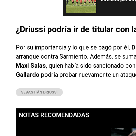
¿Driussi podría ir de titular con 
Por su importancia y lo que se pagó por él,
D
arranque contra Sarmiento. Además, se suma a
Maxi Salas
, quien había sido sancionado con
Gallardo
podría probar nuevamente un ataqu
SEBASTIÁN DRIUSSI
NOTAS RECOMENDADAS
Este listado muestra los artículos con más comentarios en los ú
PUBLICIDAD
Un artículo d