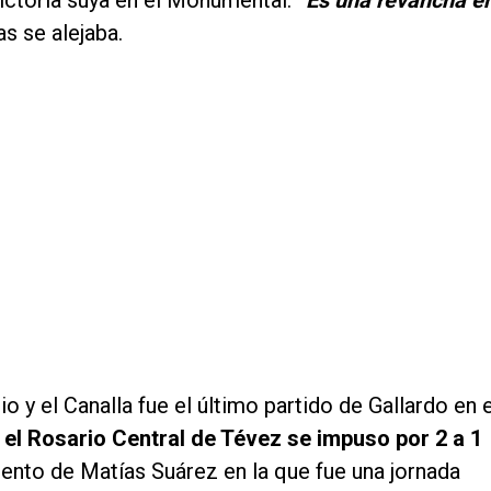
victoria suya en el Monumental.
“Es una revancha e
s se alejaba.
o y el Canalla fue el último partido de Gallardo en e
,
el Rosario Central de Tévez se impuso por 2 a 1
uento de Matías Suárez en la que fue una jornada