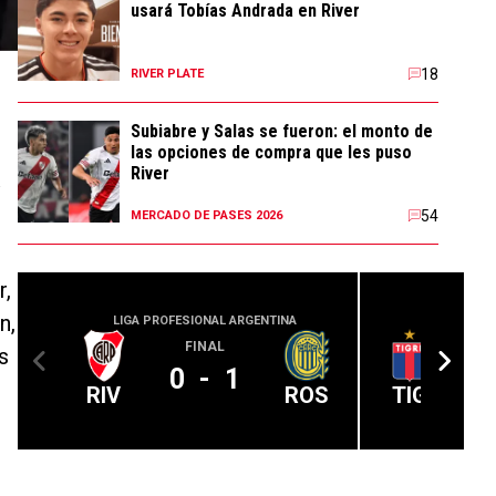
usará Tobías Andrada en River
18
RIVER PLATE
,
Subiabre y Salas se fueron: el monto de
las opciones de compra que les puso
River
54
MERCADO DE PASES 2026
r,
n,
LIGA PROFESIONAL ARGENTINA
LIGA PROFE
FINAL
s
0
-
1
RIV
ROS
TIG