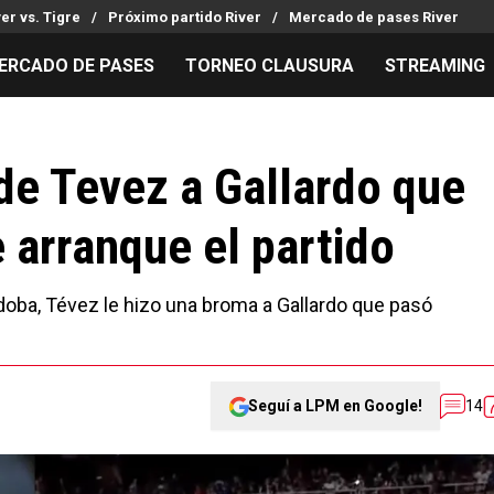
ver vs. Tigre
Próximo partido River
Mercado de pases River
ERCADO DE PASES
TORNEO CLAUSURA
STREAMING
MILLONARIOS
LPM PARA EL HINCHA
APUESTA
Mercado de Pases
Streaming
Noticias
 de Tevez a Gallardo que
Análisis tácticos
Entradas
Guías
 arranque el partido
Juanfer Quintero
Hinchas
Códigos
Chacho Coudet
Los goles de River
Pronósti
Ex River
Entrevistas
Apuesta d
órdoba, Tévez le hizo una broma a Gallardo que pasó
Seguí a LPM en Google!
14