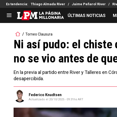
Es tendencia
:
Thiago Almada River
Jaime Peñarol River
Ri
ÚLTIMAS NOTICIAS
M
LIGA PROFESIONAL
TORNEOS
Torneo Clausura
Noticias
Copa Sudamericana
Ni así pudo: el chiste
Tabla de posiciones
Copa Argentina
no se vio antes de que
Fixture
Selección Argentina
Reserva
En la previa al partido entre River y Talleres en C
desapercibida.
Federico Knudtsen
Actualizado el
20/10/2025 - 09:31hs ART