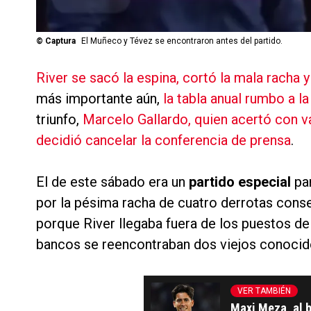
©
Captura
El Muñeco y Tévez se encontraron antes del partido.
River se sacó la espina, cortó la mala racha 
más importante aún,
la tabla anual rumbo a l
triunfo,
Marcelo Gallardo, quien acertó con v
decidió cancelar la conferencia de prensa
.
El de este sábado era un
partido especial
par
por la pésima racha de cuatro derrotas cons
porque River llegaba fuera de los puestos de 
bancos se reencontraban dos viejos conocid
VER TAMBIÉN
Maxi Meza, al b