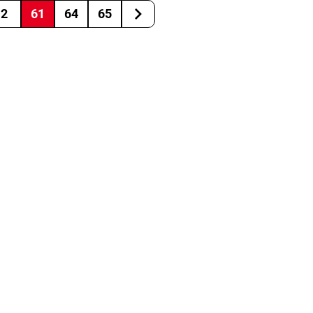
2
61
64
65