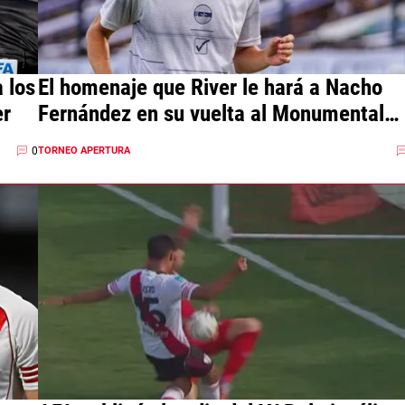
 los
El homenaje que River le hará a Nacho
er
Fernández en su vuelta al Monumental
con Gimnasia
0
TORNEO APERTURA