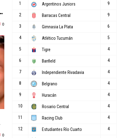
al
0
0