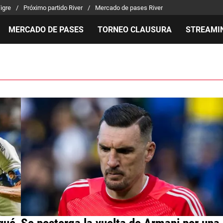
Tigre
Próximo partido River
Mercado de pases River
MERCADO DE PASES
TORNEO CLAUSURA
STREAMI
MILLONARIOS
LPM PARA EL HINCHA
APUEST
Mercado de Pases
Streaming
Noticias
Análisis tácticos
Entradas
Guías
Juanfer Quintero
Hinchas
Códigos
Chacho Coudet
Los goles de River
Pronósti
Ex River
Entrevistas
Apuesta 