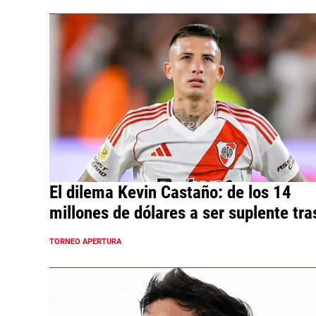
El dilema Kevin Castaño: de los 14
millones de dólares a ser suplente tra
2025 a los tumbos
TORNEO APERTURA