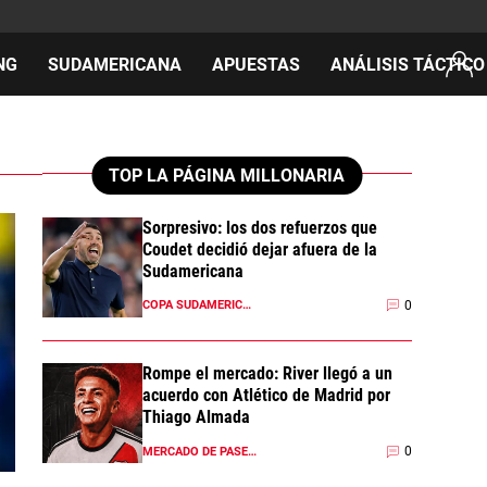
NG
SUDAMERICANA
APUESTAS
ANÁLISIS TÁCTICO
AS
TOP LA PÁGINA MILLONARIA
Sorpresivo: los dos refuerzos que
Coudet decidió dejar afuera de la
cos
Sudamericana
del día
0
COPA SUDAMERICANA 2026
Rompe el mercado: River llegó a un
acuerdo con Atlético de Madrid por
Thiago Almada
0
MERCADO DE PASES 2026