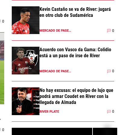
Kevin Castaño se va de River: jugará
en otro club de Sudamérica
0
0
MERCADO DE PASES 2026
Acuerdo con Vasco da Gama: Colidio
está a un paso de irse de River
0
MERCADO DE PASES 2026
No hay excusas: el equipo de lujo que
podrá armar Coudet en River con la
llegada de Almada
0
RIVER PLATE
0