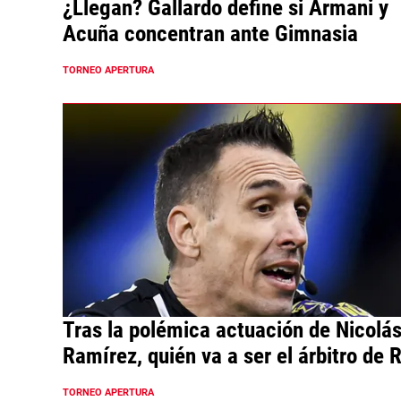
¿Llegan? Gallardo define si Armani y
Acuña concentran ante Gimnasia
TORNEO APERTURA
Tras la polémica actuación de Nicolá
Ramírez, quién va a ser el árbitro de R
vs. Gimnasia
TORNEO APERTURA