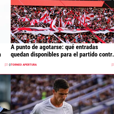
A punto de agotarse: qué entradas
a
quedan disponibles para el partido contr
Gimnasia
0
TORNEO APERTURA