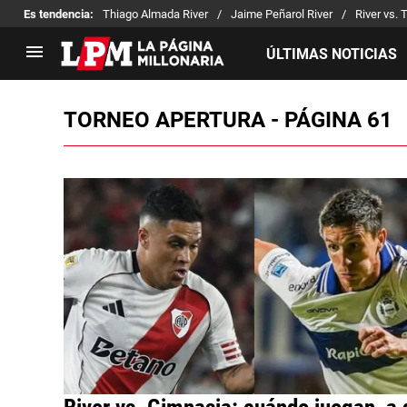
Es tendencia
:
Thiago Almada River
Jaime Peñarol River
River vs. 
ÚLTIMAS NOTICIAS
TORNEO APERTURA - PÁGINA 61
LIGA PROFESIONAL
TORNEOS
Noticias
Copa Sudamericana
Tabla de posiciones
Copa Argentina
Fixture
Selección Argentina
Reserva