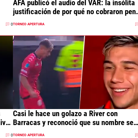
AFA publicó el audio del VAR: la insólita
justificación de por qué no cobraron pen
para River vs. Barracas
0
TORNEO APERTURA
s
Casi le hace un golazo a River con
iver
Barracas y reconoció que su nombre se
debe a Francescoli
0
TORNEO APERTURA