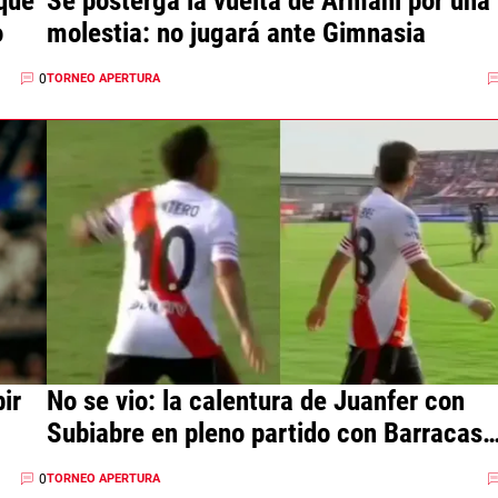
qué
Se posterga la vuelta de Armani por una
o
molestia: no jugará ante Gimnasia
0
TORNEO APERTURA
ir
No se vio: la calentura de Juanfer con
Subiabre en pleno partido con Barracas
por el gol errado
0
TORNEO APERTURA