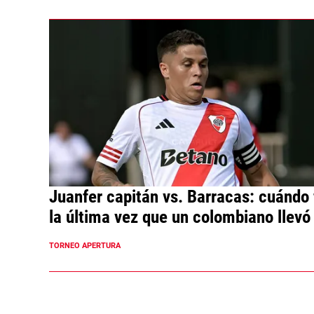
Juanfer capitán vs. Barracas: cuándo 
la última vez que un colombiano llevó 
cinta en River
TORNEO APERTURA