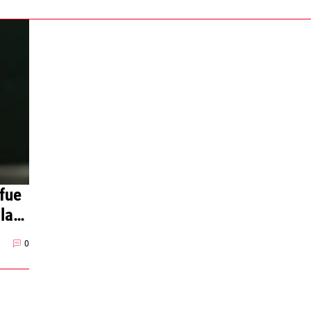
fue
la
0