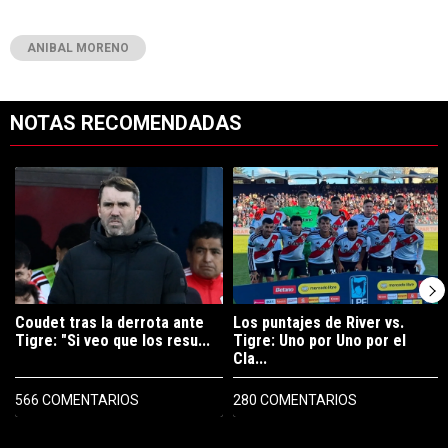
ANIBAL MORENO
NOTAS RECOMENDADAS
Este listado muestra los artículos con más comentarios en los últimos 7
Un artículo de tendencia con el título "Coudet tras la derrota ante Ti
Un artículo de tendencia con el tít
Coudet tras la derrota ante
Los puntajes de River vs.
Tigre: "Si veo que los resu...
Tigre: Uno por Uno por el
Cla...
566 COMENTARIOS
280 COMENTARIOS
PUBLICIDAD