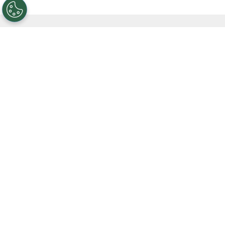
VER TAMBIÉN
Cómo salió River vs. Tigre por el
Torneo Clausura 2026: resultado, goles
y mejores jugadas