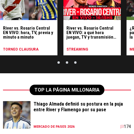
River vs. Rosario Central
River vs. Rosario Central
¿R
EN VIVO: hora, TV, previa y
EN VIVO: a qué hora
pa
minuto a minuto
juegan, TV y transmisión
la
gratis minuto a minuto
fú
TORNEO CLAUSURA
STREAMING
ME
TOP LA PÁGINA MILLONARIA
Thiago Almada definió su postura en la puja
entre River y Flamengo por su pase
174
MERCADO DE PASES 2026