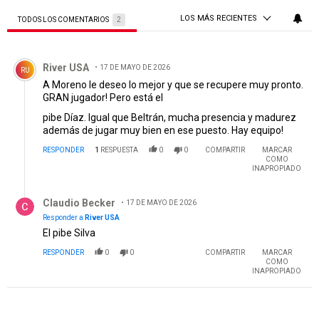
LOS MÁS RECIENTES
TODOS LOS COMENTARIOS
2
Todos los comentarios
Comentario de River USA.
River USA
17 DE MAYO DE 2026
RU
A Moreno le deseo lo mejor y que se recupere muy pronto.
GRAN jugador! Pero está el
pibe Díaz. Igual que Beltrán, mucha presencia y madurez
además de jugar muy bien en ese puesto. Hay equipo!
RESPONDER
1
RESPUESTA
0
0
COMPARTIR
MARCAR
COMO
INAPROPIADO
Respuesta de Claudio Becker.
Claudio Becker
17 DE MAYO DE 2026
Responder a
River USA
El pibe Silva
RESPONDER
0
0
COMPARTIR
MARCAR
COMO
INAPROPIADO