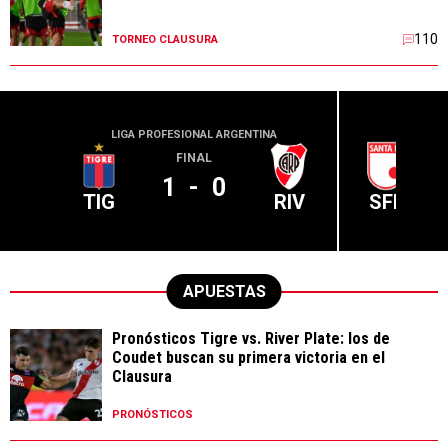
110
TORNEO CLAUSURA
LIGA PROFESIONAL ARGENTINA
CONME
FINAL
1
-
0
TIG
RIV
SFE
APUESTAS
Pronósticos Tigre vs. River Plate: los de
Coudet buscan su primera victoria en el
Clausura
PRONÓSTICOS