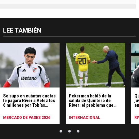
LEE TAMBIÉN
Se supo en cuántas cuotas
Pekerman habló de la
Qu
le pagará River a Vélez los
salida de Quintero de
ju
6 millones por Tobías
River: el problema que
en
Andrada
nunca superó y "va a ser
d
difícil encontrar otro"
MERCADO DE PASES 2026
INTERNACIONAL
RI