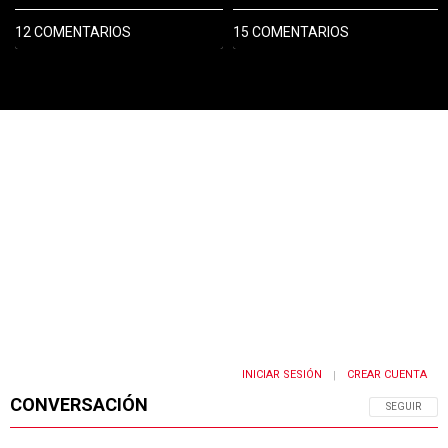
12 COMENTARIOS
15 COMENTARIOS
PUBLICIDAD
INICIAR SESIÓN
CREAR CUENTA
|
CONVERSACIÓN
SIGA ESTA 
SEGUIR