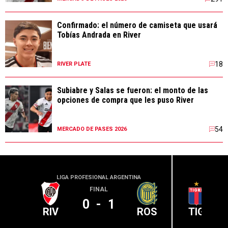
Confirmado: el número de camiseta que usará
Tobías Andrada en River
18
RIVER PLATE
Subiabre y Salas se fueron: el monto de las
opciones de compra que les puso River
54
MERCADO DE PASES 2026
LIGA PROFESIONAL ARGENTINA
LIGA PR
FINAL
0
-
1
RIV
ROS
TIG