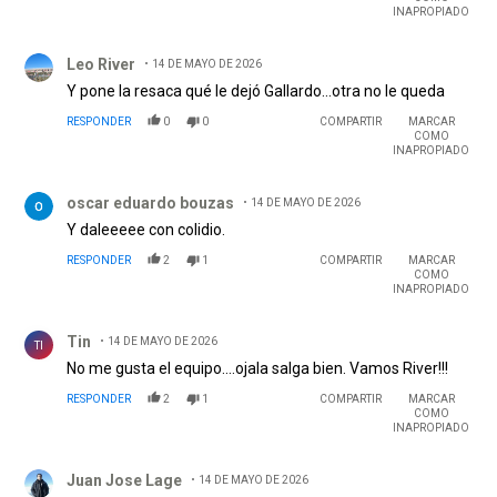
INAPROPIADO
Comentario de Leo River.
Leo River
14 DE MAYO DE 2026
Y pone la resaca qué le dejó Gallardo...otra no le queda
RESPONDER
0
0
COMPARTIR
MARCAR
COMO
INAPROPIADO
Comentario de oscar eduardo bouzas.
oscar eduardo bouzas
14 DE MAYO DE 2026
Y daleeeee con colidio.
RESPONDER
2
1
COMPARTIR
MARCAR
COMO
INAPROPIADO
Comentario de Tin.
Tin
14 DE MAYO DE 2026
TI
No me gusta el equipo....ojala salga bien. Vamos River!!!
RESPONDER
2
1
COMPARTIR
MARCAR
COMO
INAPROPIADO
Comentario de Juan Jose Lage.
Juan Jose Lage
14 DE MAYO DE 2026