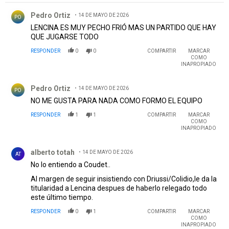
Comentario de Pedro Ortiz.
Pedro Ortiz
14 DE MAYO DE 2026
PO
LENCINA ES MUY PECHO FRIÓ MAS UN PARTIDO QUE HAY
QUE JUGARSE TODO
RESPONDER
0
0
COMPARTIR
MARCAR
COMO
INAPROPIADO
Comentario de Pedro Ortiz.
Pedro Ortiz
14 DE MAYO DE 2026
PO
NO ME GUSTA PARA NADA COMO FORMO EL EQUIPO
RESPONDER
1
1
COMPARTIR
MARCAR
COMO
INAPROPIADO
Comentario de alberto totah.
alberto totah
14 DE MAYO DE 2026
AT
No lo entiendo a Coudet..
Al margen de seguir insistiendo con Driussi/Colidio,le da la
titularidad a Lencina despues de haberlo relegado todo
este último tiempo.
RESPONDER
0
1
COMPARTIR
MARCAR
COMO
INAPROPIADO