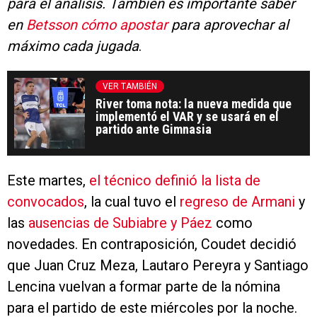
para el análisis. También es importante saber
en
Betsson cómo apostar
para aprovechar al
máximo cada jugada
.
VER TAMBIÉN
River toma nota: la nueva medida que
implementó el VAR y se usará en el
partido ante Gimnasia
Este martes,
el técnico definió la lista de
convocados
, la cual tuvo el
regreso de Armani
y
las
ausencias de Subiabre y Páez
como
novedades. En contraposición, Coudet decidió
que Juan Cruz Meza, Lautaro Pereyra y Santiago
Lencina vuelvan a formar parte de la nómina
para el partido de este miércoles por la noche.