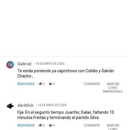
PUBLICIDAD
Comentario de Gabriel.
Gabriel
14 DE MAYO DE 2026
GA
Te estás poniendo ya caprichoso con Colidio y Galván
Chacho ,
RESPONDER
0
0
COMPARTIR
MARCAR
COMO
INAPROPIADO
Comentario de darkfish.
darkfish
14 DE MAYO DE 2026
Fija: En el segunto tiempo Juanfer, Salas, faltando 10
minutos Freitas y terminando el partido Silva.
RESPONDER
0
0
COMPARTIR
MARCAR
COMO