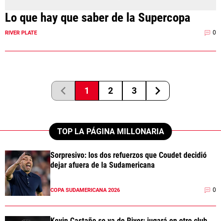
Lo que hay que saber de la Supercopa
0
RIVER PLATE
1
2
3
TOP LA PÁGINA MILLONARIA
Sorpresivo: los dos refuerzos que Coudet decidió
dejar afuera de la Sudamericana
0
COPA SUDAMERICANA 2026
Kevin Castaño se va de River: jugará en otro club