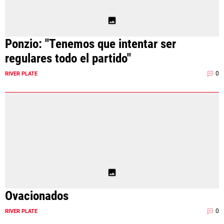
Términos y Condiciones
Políticas de Privacidad
Política Editorial
Ad Choices
Ponzio: "Tenemos que intentar ser
La Página Millonaria, al igual que
regulares todo el partido"
Futbol Sites, es una compañía
perteneciente a Better Collective.
Todos los derechos reservados.
0
RIVER PLATE
EL JUEGO COMPULSIVO ES PERJUDICIAL PARA
VOS Y TU FAMILIA, Línea gratuita de orientación al
jugador problemático: Buenos Aires Provincia
0800-444-4000, Buenos Aires Ciudad 0800-666-
6006
La aceptación de una de las ofertas presentadas en esta página
puede dar lugar a un pago a
La Página Millonaria
. Este pago puede
influir en cómo y dónde aparecen los operadores de juego en la
página y en el orden en que aparecen, pero no influye en nuestras
Ovacionados
evaluaciones.
0
RIVER PLATE
EL JUGAR COMPULSIVAMENTE ES PERJUDICIAL PARA LA SALUD.