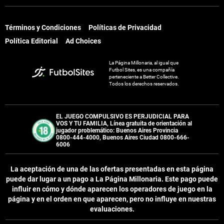
Términos y Condiciones
Políticas de Privacidad
Política Editorial
Ad Choices
La Página Millonaria, al igual que
Futbol Sites, es una compañía
perteneciente a Better Collective.
Todos los derechos reservados.
EL JUEGO COMPULSIVO ES PERJUDICIAL PARA
VOS Y TU FAMILIA, Línea gratuita de orientación al
jugador problemático: Buenos Aires Provincia
0800-444-4000, Buenos Aires Ciudad 0800-666-
6006
La aceptación de una de las ofertas presentadas en esta página
puede dar lugar a un pago a
La Página Millonaria
. Este pago puede
influir en cómo y dónde aparecen los operadores de juego en la
página y en el orden en que aparecen, pero no influye en nuestras
evaluaciones.