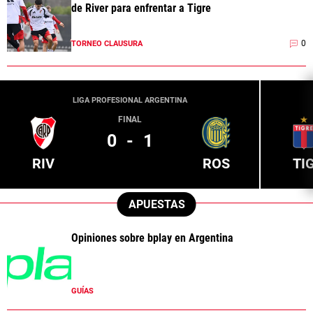
de River para enfrentar a Tigre
0
TORNEO CLAUSURA
LIGA PROFESIONAL ARGENTINA
FINAL
0
-
1
RIV
ROS
TI
APUESTAS
Opiniones sobre bplay en Argentina
GUÍAS