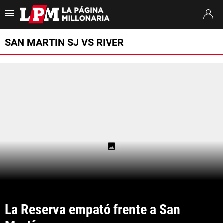
Es tendencia
:
Thiago Almada River
River vs. Tigre
A qué hora juega R
SAN MARTIN SJ VS RIVER
ULTIMAS NOTICIAS
STREAMING
TORNEO CLAUSURA
SUDAMERICANA
MERCADO DE PASES
FIXTURE
POSICIONES
La Reserva empató frente a San 
OPINIÓN