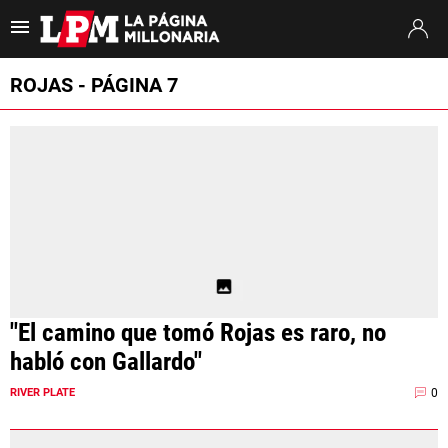
Es tendencia
:
Coudet River Tigre
Puntajes River Tigre
Próximo partido
ROJAS - PÁGINA 7
ULTIMAS NOTICIAS
STREAMING
TORNEO CLAUSURA
SUDAMERICANA
MERCADO DE PASES
"El camino que tomó Rojas es raro, no
FIXTURE
habló con Gallardo"
POSICIONES
0
RIVER PLATE
OPINIÓN