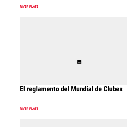
RIVER PLATE
El reglamento del Mundial de Clubes
RIVER PLATE