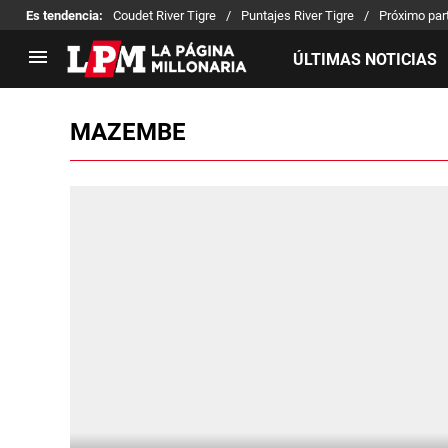
Es tendencia
:
Coudet River Tigre
Puntajes River Tigre
Próximo part
ÚLTIMAS NOTICIAS
MAZEMBE
LIGA PROFESIONAL
TORNEOS
Noticias
Copa Sudamericana
Tabla de posiciones
Copa Argentina
Fixture
Selección Argentina
Reserva