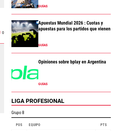
GUÍAS
Apuestas Mundial 2026 : Cuotas y
apuestas para los partidos que vienen
0
GUÍAS
Opiniones sobre bplay en Argentina
GUÍAS
LIGA PROFESIONAL