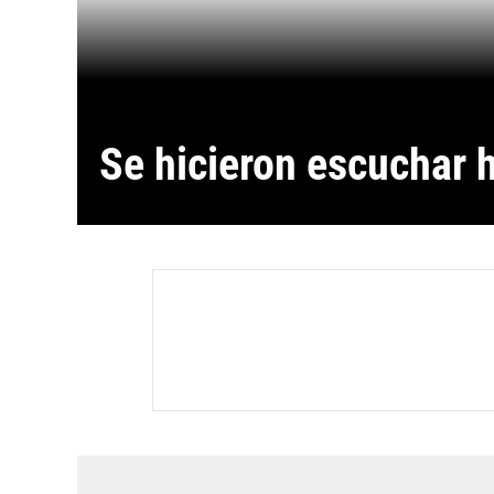
Se hicieron escuchar h