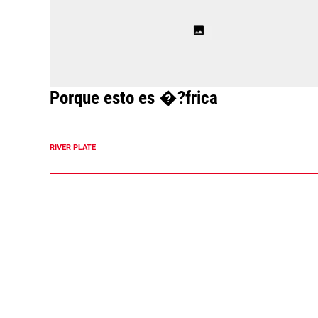
Porque esto es �?frica
RIVER PLATE