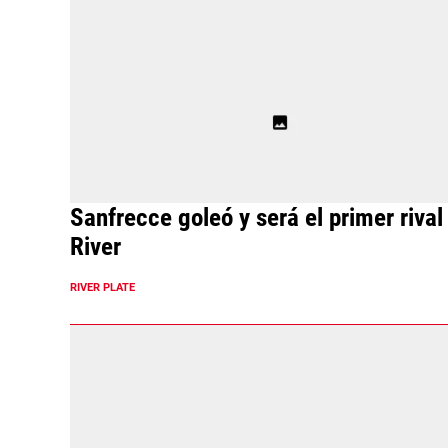
Sanfrecce goleó y será el primer rival
River
RIVER PLATE