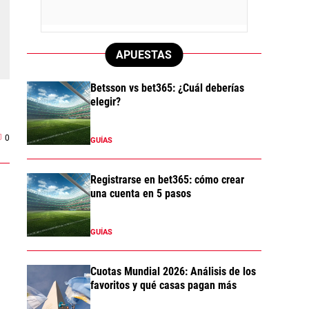
APUESTAS
Betsson vs bet365: ¿Cuál deberías
elegir?
0
GUÍAS
Registrarse en bet365: cómo crear
una cuenta en 5 pasos
GUÍAS
Cuotas Mundial 2026: Análisis de los
favoritos y qué casas pagan más