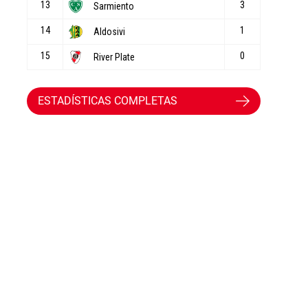
ESTADÍSTICAS COMPLETAS