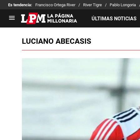
Es tendencia
:
Francisco Ortega River
River Tigre
Pablo Longoria
ÚLTIMAS NOTICIAS
LUCIANO ABECASIS
LIGA PROFESIONAL
TORNEOS
Noticias
Copa Sudamericana
Tabla de posiciones
Copa Argentina
Fixture
Selección Argentina
Reserva