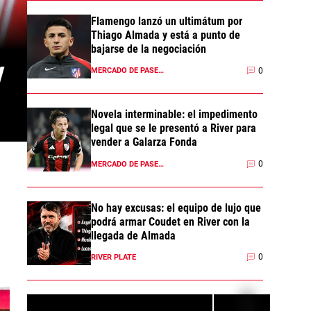
Flamengo lanzó un ultimátum por
Thiago Almada y está a punto de
bajarse de la negociación
 
0
MERCADO DE PASES 2026
Novela interminable: el impedimento
legal que se le presentó a River para
vender a Galarza Fonda
0
MERCADO DE PASES 2026
No hay excusas: el equipo de lujo que
podrá armar Coudet en River con la
llegada de Almada
0
RIVER PLATE